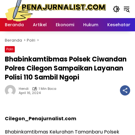
Langsung
ke
konten
Beranda
Artikel
Ekonomi
Hukum
Kesehatan
Beranda
Polri
Polri
Bhabinkamtibmas Polsek Ciwandan
Polres Cilegon Sampaikan Layanan
Polisi 110 Sambil Ngopi
Hendi
1 Min Baca
April 16, 2024
Cilegon_Penajurnalist.com
Bhabinkamtibmas Kelurahan Tamanbaru Polsek