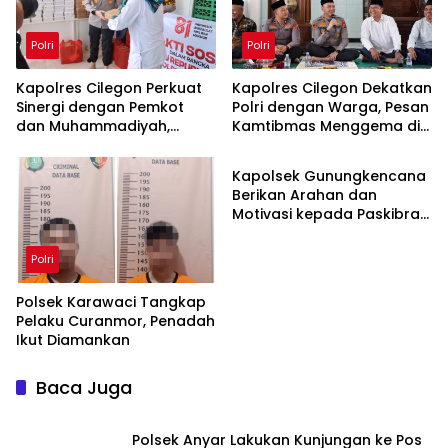
Polri
Polri
Kapolres Cilegon Perkuat
Kapolres Cilegon Dekatkan
Sinergi dengan Pemkot
Polri dengan Warga, Pesan
dan Muhammadiyah,
Kamtibmas Menggema di
Polri
Bersama Jaga Cilegon
Masjid Raudhatul Muttaqin
Tetap Aman dan Kondusif
‎Kapolsek Gunungkencana
Berikan Arahan dan
Motivasi kepada Paskibra
Jelang Upacara HUT Ke-81
Kemerdekaan RI
Polri
Polsek Karawaci Tangkap
Pelaku Curanmor, Penadah
Ikut Diamankan
Baca Juga
Polsek Anyar Lakukan Kunjungan ke Pos