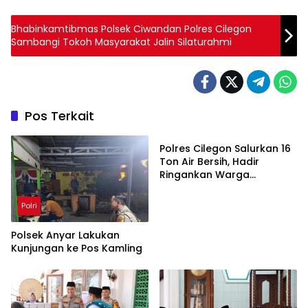
Bhabinkamtibmas Polsek Ciwandan Polres Cilegon
Sambangi Tokoh Masyarakat Jalin Silaturahmi
Pos Terkait
Polri
Polres Cilegon Salurkan 16
Ton Air Bersih, Hadir
Ringankan Warga
Pulomerak di Tengah
Kemarau
Polri
Polsek Anyar Lakukan
Kunjungan ke Pos Kamling