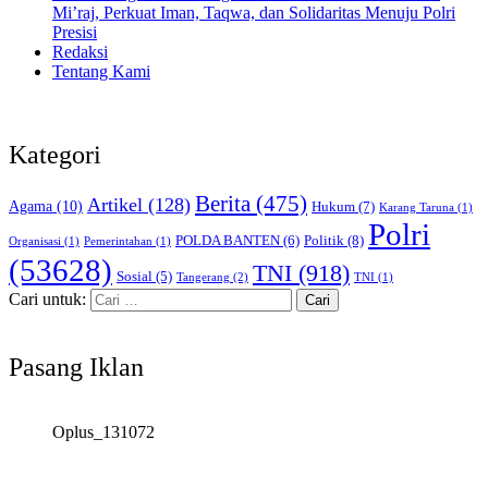
Mi’raj, Perkuat Iman, Taqwa, dan Solidaritas Menuju Polri
Presisi
Redaksi
Tentang Kami
Kategori
Berita
(475)
Artikel
(128)
Agama
(10)
Hukum
(7)
Karang Taruna
(1)
Polri
POLDA BANTEN
(6)
Politik
(8)
Organisasi
(1)
Pemerintahan
(1)
(53628)
TNI
(918)
Sosial
(5)
Tangerang
(2)
TNI
(1)
Cari untuk:
Pasang Iklan
Oplus_131072