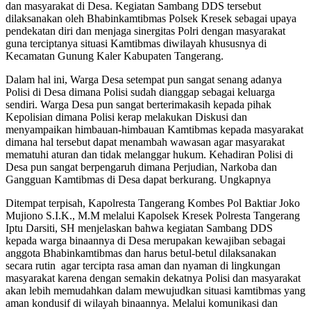
dan masyarakat di Desa. Kegiatan Sambang DDS tersebut
dilaksanakan oleh Bhabinkamtibmas Polsek Kresek sebagai upaya
pendekatan diri dan menjaga sinergitas Polri dengan masyarakat
guna terciptanya situasi Kamtibmas diwilayah khususnya di
Kecamatan Gunung Kaler Kabupaten Tangerang.
Dalam hal ini, Warga Desa setempat pun sangat senang adanya
Polisi di Desa dimana Polisi sudah dianggap sebagai keluarga
sendiri. Warga Desa pun sangat berterimakasih kepada pihak
Kepolisian dimana Polisi kerap melakukan Diskusi dan
menyampaikan himbauan-himbauan Kamtibmas kepada masyarakat
dimana hal tersebut dapat menambah wawasan agar masyarakat
mematuhi aturan dan tidak melanggar hukum. Kehadiran Polisi di
Desa pun sangat berpengaruh dimana Perjudian, Narkoba dan
Gangguan Kamtibmas di Desa dapat berkurang. Ungkapnya
Ditempat terpisah, Kapolresta Tangerang Kombes Pol Baktiar Joko
Mujiono S.I.K., M.M melalui Kapolsek Kresek Polresta Tangerang
Iptu Darsiti, SH menjelaskan bahwa kegiatan Sambang DDS
kepada warga binaannya di Desa merupakan kewajiban sebagai
anggota Bhabinkamtibmas dan harus betul-betul dilaksanakan
secara rutin agar tercipta rasa aman dan nyaman di lingkungan
masyarakat karena dengan semakin dekatnya Polisi dan masyarakat
akan lebih memudahkan dalam mewujudkan situasi kamtibmas yang
aman kondusif di wilayah binaannya. Melalui komunikasi dan