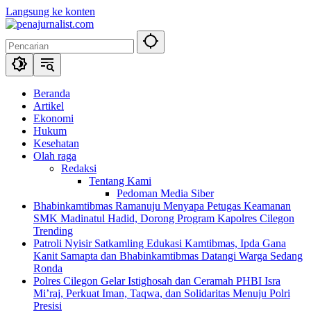
Langsung ke konten
Beranda
Artikel
Ekonomi
Hukum
Kesehatan
Olah raga
Redaksi
Tentang Kami
Pedoman Media Siber
Bhabinkamtibmas Ramanuju Menyapa Petugas Keamanan
SMK Madinatul Hadid, Dorong Program Kapolres Cilegon
Trending
Patroli Nyisir Satkamling Edukasi Kamtibmas, Ipda Gana
Kanit Samapta dan Bhabinkamtibmas Datangi Warga Sedang
Ronda
Polres Cilegon Gelar Istighosah dan Ceramah PHBI Isra
Mi’raj, Perkuat Iman, Taqwa, dan Solidaritas Menuju Polri
Presisi