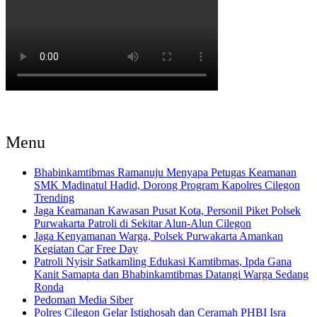
Menu
Bhabinkamtibmas Ramanuju Menyapa Petugas Keamanan
SMK Madinatul Hadid, Dorong Program Kapolres Cilegon
Trending
Jaga Keamanan Kawasan Pusat Kota, Personil Piket Polsek
Purwakarta Patroli di Sekitar Alun-Alun Cilegon
Jaga Kenyamanan Warga, Polsek Purwakarta Amankan
Kegiatan Car Free Day
Patroli Nyisir Satkamling Edukasi Kamtibmas, Ipda Gana
Kanit Samapta dan Bhabinkamtibmas Datangi Warga Sedang
Ronda
Pedoman Media Siber
Polres Cilegon Gelar Istighosah dan Ceramah PHBI Isra