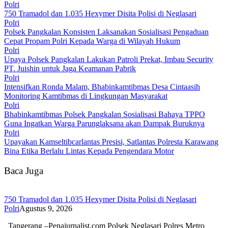
Polri
750 Tramadol dan 1.035 Hexymer Disita Polisi di Neglasari
Polri
Polsek Pangkalan Konsisten Laksanakan Sosialisasi Pengaduan
Cepat Propam Polri Kepada Warga di Wilayah Hukum
Polri
Upaya Polsek Pangkalan Lakukan Patroli Prekat, Imbau Security
PT. Juishin untuk Jaga Keamanan Pabrik
Polri
Intensifkan Ronda Malam, Bhabinkamtibmas Desa Cintaasih
Monitoring Kamtibmas di Lingkungan Masyarakat
Polri
Bhabinkamtibmas Polsek Pangkalan Sosialisasi Bahaya TPPO
Guna Ingatkan Warga Parunglaksana akan Dampak Buruknya
Polri
Upayakan Kamseltibcarlantas Presisi, Satlantas Polresta Karawang
Bina Etika Berlalu Lintas Kepada Pengendara Motor
Baca Juga
750 Tramadol dan 1.035 Hexymer Disita Polisi di Neglasari
Polri
Agustus 9, 2026
Tangerang –Penajurnalist.com Polsek Neglasari Polres Metro