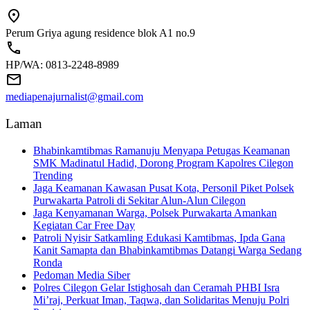
Perum Griya agung residence blok A1 no.9
HP/WA: 0813-2248-8989
mediapenajurnalist@gmail.com
Laman
Bhabinkamtibmas Ramanuju Menyapa Petugas Keamanan
SMK Madinatul Hadid, Dorong Program Kapolres Cilegon
Trending
Jaga Keamanan Kawasan Pusat Kota, Personil Piket Polsek
Purwakarta Patroli di Sekitar Alun-Alun Cilegon
Jaga Kenyamanan Warga, Polsek Purwakarta Amankan
Kegiatan Car Free Day
Patroli Nyisir Satkamling Edukasi Kamtibmas, Ipda Gana
Kanit Samapta dan Bhabinkamtibmas Datangi Warga Sedang
Ronda
Pedoman Media Siber
Polres Cilegon Gelar Istighosah dan Ceramah PHBI Isra
Mi’raj, Perkuat Iman, Taqwa, dan Solidaritas Menuju Polri