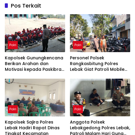
Pos Terkait
Polri
Polri
‎Kapolsek Gunungkencana
Personel Polsek
Berikan Arahan dan
Rangkasbitung Polres
Motivasi kepada Paskibra
Lebak Giat Patroli Mobile
Jelang Upacara HUT Ke-81
Dan Cek Parkiran di
Kemerdekaan RI
Seputaran Jalan Sunan
Kalijaga
Polri
Polri
Kapolsek Sajira Polres
Anggota Polsek
Lebak Hadiri Rapat Dinas
Lebakgedong Polres Lebak,
Tingkat Kecamatan
Patroli Malam Hari Guna