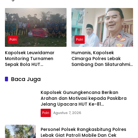
Mencegah Gangguan
Kamtibmas
Polri
Polri
Kapolsek Leuwidamar
Humanis, Kapolsek
Monitoring Turnamen
Cimarga Polres Lebak
Sepak Bola HUT
Sambang Dan Silaturahmi
Kemerdekaan RI ke-81 di
Ke Tokoh Agama Desa
Desa Cisimeut
Margajaya
Baca Juga
‎Kapolsek Gunungkencana Berikan
Arahan dan Motivasi kepada Paskibra
Jelang Upacara HUT Ke-81
Kemerdekaan RI
Polri
Agustus 7, 2026
Personel Polsek Rangkasbitung Polres
Lebak Giat Patroli Mobile Dan Cek