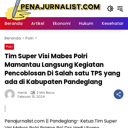
Langsung
ke
konten
Beranda
Artikel
Ekonomi
Hukum
Kesehatan
Beranda
Polri
Polri
Tim Super Visi Mabes Polri
Mamantau Langsung Kegiatan
Pencoblosan Di Salah satu TPS yang
ada di Kabupaten Pandeglang
Hendi
2 Min Baca
Februari 15, 2024
Penajurnalist.com || Pandeglang- Ketua Tim Super
Visi Mabes Polri Brigjen Pol Drs Hadi Utomo