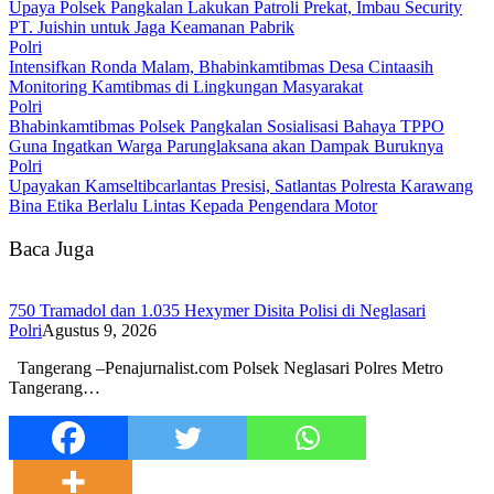
Upaya Polsek Pangkalan Lakukan Patroli Prekat, Imbau Security
PT. Juishin untuk Jaga Keamanan Pabrik
Polri
Intensifkan Ronda Malam, Bhabinkamtibmas Desa Cintaasih
Monitoring Kamtibmas di Lingkungan Masyarakat
Polri
Bhabinkamtibmas Polsek Pangkalan Sosialisasi Bahaya TPPO
Guna Ingatkan Warga Parunglaksana akan Dampak Buruknya
Polri
Upayakan Kamseltibcarlantas Presisi, Satlantas Polresta Karawang
Bina Etika Berlalu Lintas Kepada Pengendara Motor
Baca Juga
750 Tramadol dan 1.035 Hexymer Disita Polisi di Neglasari
Polri
Agustus 9, 2026
Tangerang –Penajurnalist.com Polsek Neglasari Polres Metro
Tangerang…