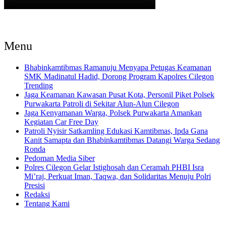
Menu
Bhabinkamtibmas Ramanuju Menyapa Petugas Keamanan
SMK Madinatul Hadid, Dorong Program Kapolres Cilegon
Trending
Jaga Keamanan Kawasan Pusat Kota, Personil Piket Polsek
Purwakarta Patroli di Sekitar Alun-Alun Cilegon
Jaga Kenyamanan Warga, Polsek Purwakarta Amankan
Kegiatan Car Free Day
Patroli Nyisir Satkamling Edukasi Kamtibmas, Ipda Gana
Kanit Samapta dan Bhabinkamtibmas Datangi Warga Sedang
Ronda
Pedoman Media Siber
Polres Cilegon Gelar Istighosah dan Ceramah PHBI Isra
Mi’raj, Perkuat Iman, Taqwa, dan Solidaritas Menuju Polri
Presisi
Redaksi
Tentang Kami