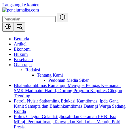
Langsung ke konten
Beranda
Artikel
Ekonomi
Hukum
Kesehatan
Olah raga
Redaksi
Tentang Kami
Pedoman Media Siber
Bhabinkamtibmas Ramanuju Menyapa Petugas Keamanan
SMK Madinatul Hadid, Dorong Program Kapolres Cilegon
Trending
Patroli Nyisir Satkamling Edukasi Kamtibmas, Ipda Gana
Kanit Samapta dan Bhabinkamtibmas Datangi Warga Sedang
Ronda
Polres Cilegon Gelar Istighosah dan Ceramah PHBI Isra
Mi’raj, Perkuat Iman, Taqwa, dan Solidaritas Menuju Polri
Presisi