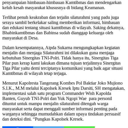
penyampaian himbauan-himbauan Kamtibmas dan mendengarkan
keluh kesah masyarakat khususnya di bidang Keamanan.
Terlihat penuh keakraban dan terjalin silaturahmi yang padu juga
seraya sambil berkelakar saling memberikan informasi, himbauan
dan edukasi tentang situasi kamtibmas di wilayah. Saking dekatnya,
Bhabinkamtibmas dan Babinsa sudah dianggap keluarga oleh
masyarakat di Desa.
Dalam kesempatannya, Aipda Sukarna mengungkapkan kegiatan
menjalin dan menjaga Silaturahmi ini dilakukan guna menjaga
kebutuhan Sinergitas TNI-Polri. Tidak hanya itu, Sinergitas Tiga
Pilar pun kerap kami lakukan dimana tujuan terjalinnya Sinergitas
Tiga Pilar yaitu demi terciptanya komunikasi yang baik agar situasi
Kamtibmas di wilayah tetap terjaga.
Menurut Kapolresta Tangerang Kombes Pol Baktiar Joko Mujiono
S.I.K., M.M melalui Kapolsek Kresek Iptu Darsiti, SH mengatakan,
implementasi salah satu program Commander Wish Kapolda
Banten, Guyub TNI-Polri dan Yuk Ngopi Wae para personil
dituntut untuk mampu menjalin silaturahmi ditengah warga
masyarakat serta dapat menggali sumber informasi penting pada
warganya sehingga mumudahkan dalam upaya tindakan persuasif
dan deteksi dini. “Pungkas Kapolsek Kresek.