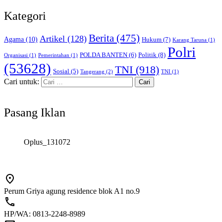
Kategori
Berita
(475)
Artikel
(128)
Agama
(10)
Hukum
(7)
Karang Taruna
(1)
Polri
POLDA BANTEN
(6)
Politik
(8)
Organisasi
(1)
Pemerintahan
(1)
(53628)
TNI
(918)
Sosial
(5)
Tangerang
(2)
TNI
(1)
Cari untuk:
Pasang Iklan
Oplus_131072
Perum Griya agung residence blok A1 no.9
HP/WA: 0813-2248-8989