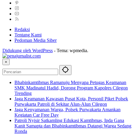
Redaksi
Tentang Kami
Pedoman Media Siber
Didukung oleh WordPress
-
Tema: wpmedia.
×
Bhabinkamtibmas Ramanuju Menyapa Petugas Keamanan
SMK Madinatul Hadid, Dorong Program Kapolres Cilegon
Trending
Jaga Keamanan Kawasan Pusat Kota, Personil Piket Polsek
Purwakarta Patroli di Sekitar Alun-Alun Cilegon
Jaga Kenyamanan Warga, Polsek Purwakarta Amankan
Kegiatan Car Free Day
Patroli Nyisir Satkamling Edukasi Kamtibmas, Ipda Gana
Kanit Samapta dan Bhabinkamtibmas Datangi Warga Sedang
Ronda