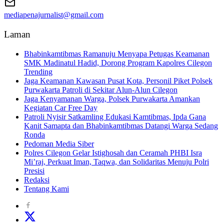
mediapenajurnalist@gmail.com
Laman
Bhabinkamtibmas Ramanuju Menyapa Petugas Keamanan
SMK Madinatul Hadid, Dorong Program Kapolres Cilegon
Trending
Jaga Keamanan Kawasan Pusat Kota, Personil Piket Polsek
Purwakarta Patroli di Sekitar Alun-Alun Cilegon
Jaga Kenyamanan Warga, Polsek Purwakarta Amankan
Kegiatan Car Free Day
Patroli Nyisir Satkamling Edukasi Kamtibmas, Ipda Gana
Kanit Samapta dan Bhabinkamtibmas Datangi Warga Sedang
Ronda
Pedoman Media Siber
Polres Cilegon Gelar Istighosah dan Ceramah PHBI Isra
Mi’raj, Perkuat Iman, Taqwa, dan Solidaritas Menuju Polri
Presisi
Redaksi
Tentang Kami