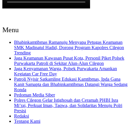
Menu
Bhabinkamtibmas Ramanuju Menyapa Petugas Keamanan
SMK Madinatul Hadid, Dorong Program Kapolres Cilegon
Trending
Jaga Keamanan Kawasan Pusat Kota, Personil Piket Polsek
Purwakarta Patroli di Sekitar Alun-Alun Cilegon
Jaga Kenyamanan Warga, Polsek Purwakarta Amankan
Kegiatan Car Free Day
Patroli Nyisir Satkamling Edukasi Kamtibmas, Ipda Gana
Kanit Samapta dan Bhabinkamtibmas Datangi Warga Sedang
Ronda
Pedoman Media Siber
Polres Cilegon Gelar Istighosah dan Ceramah PHBI Isra
Mi’raj, Perkuat Iman, Taqwa, dan Solidaritas Menuju Polri
Presisi
Redaksi
Tentang Kami