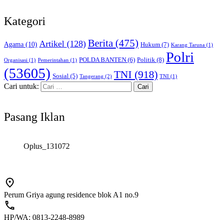
Kategori
Berita
(475)
Artikel
(128)
Agama
(10)
Hukum
(7)
Karang Taruna
(1)
Polri
POLDA BANTEN
(6)
Politik
(8)
Organisasi
(1)
Pemerintahan
(1)
(53605)
TNI
(918)
Sosial
(5)
Tangerang
(2)
TNI
(1)
Cari untuk:
Pasang Iklan
Oplus_131072
Perum Griya agung residence blok A1 no.9
HP/WA: 0813-2248-8989