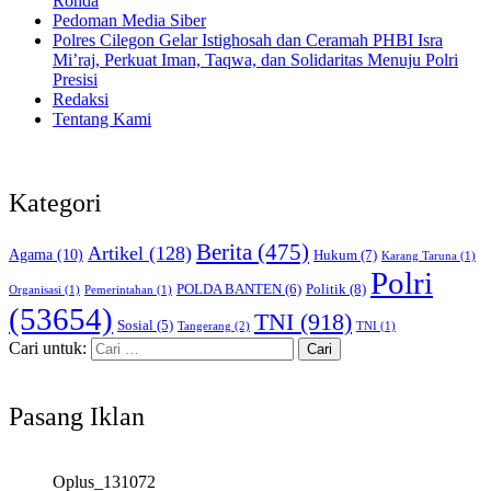
Ronda
Pedoman Media Siber
Polres Cilegon Gelar Istighosah dan Ceramah PHBI Isra
Mi’raj, Perkuat Iman, Taqwa, dan Solidaritas Menuju Polri
Presisi
Redaksi
Tentang Kami
Kategori
Berita
(475)
Artikel
(128)
Agama
(10)
Hukum
(7)
Karang Taruna
(1)
Polri
POLDA BANTEN
(6)
Politik
(8)
Organisasi
(1)
Pemerintahan
(1)
(53654)
TNI
(918)
Sosial
(5)
Tangerang
(2)
TNI
(1)
Cari untuk:
Pasang Iklan
Oplus_131072