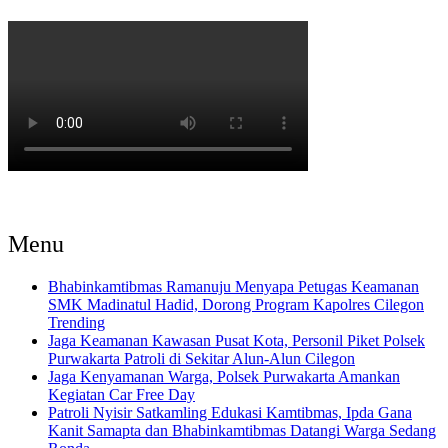
Menu
Bhabinkamtibmas Ramanuju Menyapa Petugas Keamanan
SMK Madinatul Hadid, Dorong Program Kapolres Cilegon
Trending
Jaga Keamanan Kawasan Pusat Kota, Personil Piket Polsek
Purwakarta Patroli di Sekitar Alun-Alun Cilegon
Jaga Kenyamanan Warga, Polsek Purwakarta Amankan
Kegiatan Car Free Day
Patroli Nyisir Satkamling Edukasi Kamtibmas, Ipda Gana
Kanit Samapta dan Bhabinkamtibmas Datangi Warga Sedang