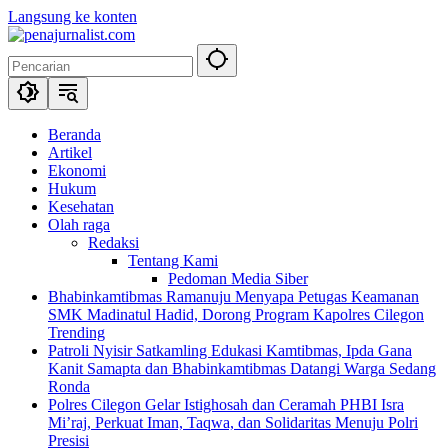
Langsung ke konten
Beranda
Artikel
Ekonomi
Hukum
Kesehatan
Olah raga
Redaksi
Tentang Kami
Pedoman Media Siber
Bhabinkamtibmas Ramanuju Menyapa Petugas Keamanan
SMK Madinatul Hadid, Dorong Program Kapolres Cilegon
Trending
Patroli Nyisir Satkamling Edukasi Kamtibmas, Ipda Gana
Kanit Samapta dan Bhabinkamtibmas Datangi Warga Sedang
Ronda
Polres Cilegon Gelar Istighosah dan Ceramah PHBI Isra
Mi’raj, Perkuat Iman, Taqwa, dan Solidaritas Menuju Polri
Presisi