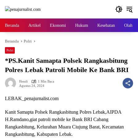
Langsung
ke
konten
Beranda
Artikel
Ekonomi
Hukum
Kesehatan
Olah ra
Beranda
Polri
Polri
*PS.Kanit Samapta Polsek Rangkasbitung
Polres Lebak Patroli Mobile Ke Bank BRI
Hendi
1 Min Baca
Agustus 24, 2024
LEBAK_penajurnalist.com
Kanit Samapta Polsek Rangkasbitung Polres Lebak,AIPDA
H.Ramdano,giat patroli mobile ke Bank BRI Cabang
Rangkasbitung, Kelurahan Muara Ciujung Barat, Kecamatan
Rangkasbitung, Kabupaten Lebak.