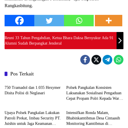
Rangkasbitung.
Reuni 33 Tahun Pengabdian, Ketua Bhara Daksa Bersyukur Ada 91
Alumni Sudah Berpangkat Jenderal
Pos Terkait
Polri
Polri
750 Tramadol dan 1.035 Hexymer
Polsek Pangkalan Konsisten
Disita Polisi di Neglasari
Laksanakan Sosialisasi Pengaduan
Cepat Propam Polri Kepada Warga
Polri
Polri
di Wilayah Hukum
Upaya Polsek Pangkalan Lakukan
Intensifkan Ronda Malam,
Patroli Prekat, Imbau Security PT.
Bhabinkamtibmas Desa Cintaasih
Juishin untuk Jaga Keamanan
Monitoring Kamtibmas di
Polri
Polri