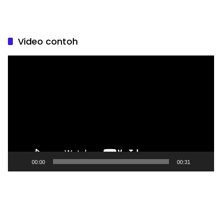
Video contoh
Pemutar
Video
00:00
00:31