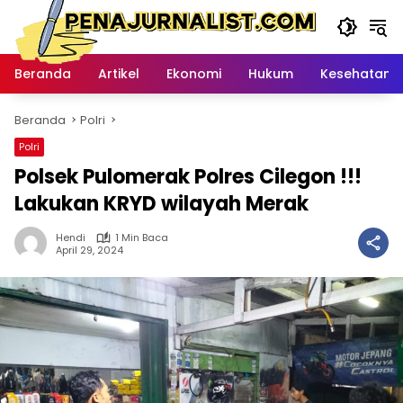
Langsung
ke
konten
Beranda
Artikel
Ekonomi
Hukum
Kesehatan
Beranda
Polri
Polri
Polsek Pulomerak Polres Cilegon !!!
Lakukan KRYD wilayah Merak
Hendi
1 Min Baca
April 29, 2024