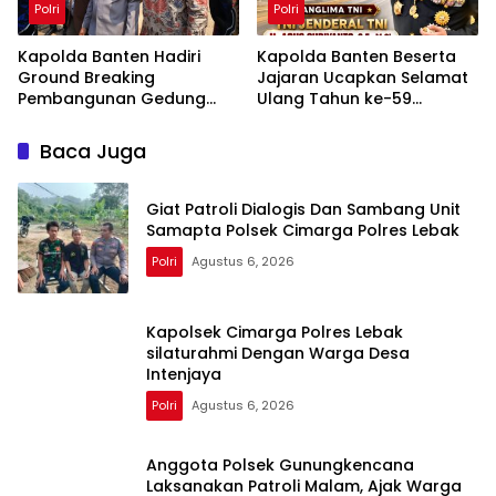
Polri
Polri
Kapolda Banten Hadiri
Kapolda Banten Beserta
Ground Breaking
Jajaran Ucapkan Selamat
Pembangunan Gedung
Ulang Tahun ke-59
Kantor DPD RI di Ibu Kota
Panglima TNI Jenderal TNI
Provinsi Banten
Agus Subiyanto
Baca Juga
Giat Patroli Dialogis Dan Sambang Unit
Samapta Polsek Cimarga Polres Lebak
Polri
Agustus 6, 2026
Kapolsek Cimarga Polres Lebak
silaturahmi Dengan Warga Desa
Intenjaya
Polri
Agustus 6, 2026
Anggota Polsek Gunungkencana
Laksanakan Patroli Malam, Ajak Warga