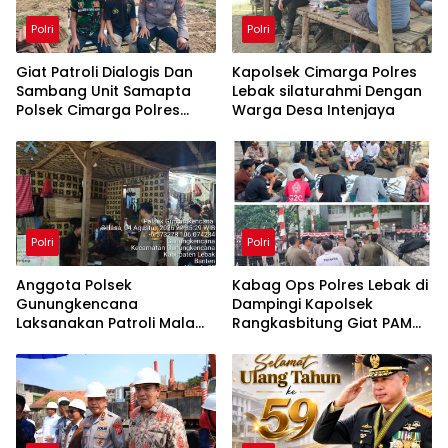
Polri
Polri
Giat Patroli Dialogis Dan
Kapolsek Cimarga Polres
Sambang Unit Samapta
Lebak silaturahmi Dengan
Polsek Cimarga Polres
Warga Desa Intenjaya
Lebak
Polri
Polri
Anggota Polsek
Kabag Ops Polres Lebak di
Gunungkencana
Dampingi Kapolsek
Laksanakan Patroli Malam,
Rangkasbitung Giat PAM
Ajak Warga Bersama Jaga
Aksi Unras di Kantor
Kamtibmas
DPMPTSP Lebak