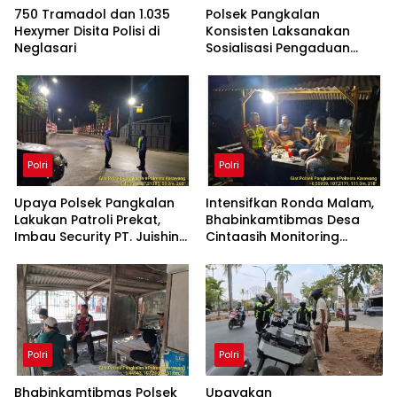
750 Tramadol dan 1.035
Polsek Pangkalan
Hexymer Disita Polisi di
Konsisten Laksanakan
Neglasari
Sosialisasi Pengaduan
Cepat Propam Polri
Kepada Warga di Wilayah
Hukum
Polri
Polri
Upaya Polsek Pangkalan
Intensifkan Ronda Malam,
Lakukan Patroli Prekat,
Bhabinkamtibmas Desa
Imbau Security PT. Juishin
Cintaasih Monitoring
untuk Jaga Keamanan
Kamtibmas di Lingkungan
Pabrik
Masyarakat
Polri
Polri
Bhabinkamtibmas Polsek
Upayakan