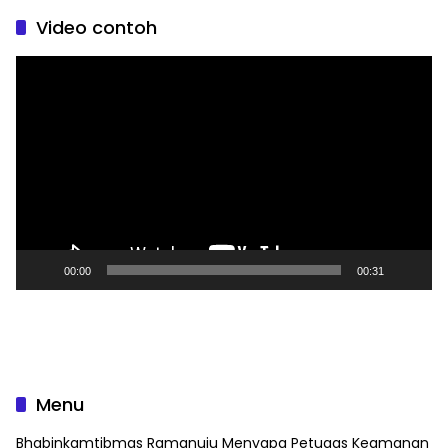
Video contoh
Pemutar
Video
00:00
00:31
Menu
Bhabinkamtibmas Ramanuju Menyapa Petugas Keamanan