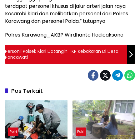
terdapat personel khusus di jalur arteri jalan raya
Kosambi klari dan melibatkan personel dari Polres
Karawang dan personel Polda,” tutupnya
Polres Karawang_AKBP Wirdhanto Hadicaksono
Personil Polsek Klari Datangin TKP Kebakaran Di Desa
Pancawati
Pos Terkait
Polri
Polri