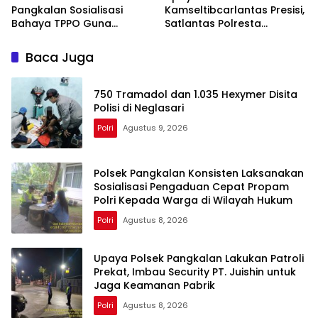
Pangkalan Sosialisasi
Kamseltibcarlantas Presisi,
Bahaya TPPO Guna
Satlantas Polresta
Ingatkan Warga
Karawang Bina Etika
Parunglaksana akan
Berlalu Lintas Kepada
Baca Juga
Dampak Buruknya
Pengendara Motor
750 Tramadol dan 1.035 Hexymer Disita
Polisi di Neglasari
Polri
Agustus 9, 2026
Polsek Pangkalan Konsisten Laksanakan
Sosialisasi Pengaduan Cepat Propam
Polri Kepada Warga di Wilayah Hukum
Polri
Agustus 8, 2026
Upaya Polsek Pangkalan Lakukan Patroli
Prekat, Imbau Security PT. Juishin untuk
Jaga Keamanan Pabrik
Polri
Agustus 8, 2026