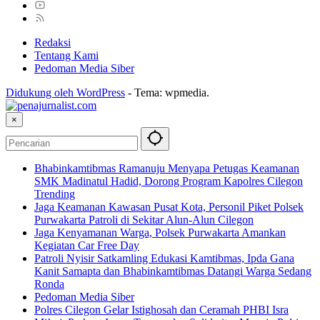
Redaksi
Tentang Kami
Pedoman Media Siber
Didukung oleh WordPress
-
Tema: wpmedia.
×
Bhabinkamtibmas Ramanuju Menyapa Petugas Keamanan
SMK Madinatul Hadid, Dorong Program Kapolres Cilegon
Trending
Jaga Keamanan Kawasan Pusat Kota, Personil Piket Polsek
Purwakarta Patroli di Sekitar Alun-Alun Cilegon
Jaga Kenyamanan Warga, Polsek Purwakarta Amankan
Kegiatan Car Free Day
Patroli Nyisir Satkamling Edukasi Kamtibmas, Ipda Gana
Kanit Samapta dan Bhabinkamtibmas Datangi Warga Sedang
Ronda
Pedoman Media Siber
Polres Cilegon Gelar Istighosah dan Ceramah PHBI Isra