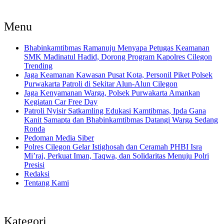
Menu
Bhabinkamtibmas Ramanuju Menyapa Petugas Keamanan
SMK Madinatul Hadid, Dorong Program Kapolres Cilegon
Trending
Jaga Keamanan Kawasan Pusat Kota, Personil Piket Polsek
Purwakarta Patroli di Sekitar Alun-Alun Cilegon
Jaga Kenyamanan Warga, Polsek Purwakarta Amankan
Kegiatan Car Free Day
Patroli Nyisir Satkamling Edukasi Kamtibmas, Ipda Gana
Kanit Samapta dan Bhabinkamtibmas Datangi Warga Sedang
Ronda
Pedoman Media Siber
Polres Cilegon Gelar Istighosah dan Ceramah PHBI Isra
Mi’raj, Perkuat Iman, Taqwa, dan Solidaritas Menuju Polri
Presisi
Redaksi
Tentang Kami
Kategori