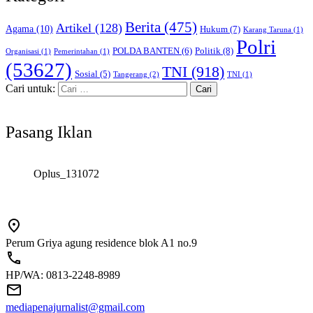
Berita
(475)
Artikel
(128)
Agama
(10)
Hukum
(7)
Karang Taruna
(1)
Polri
POLDA BANTEN
(6)
Politik
(8)
Organisasi
(1)
Pemerintahan
(1)
(53627)
TNI
(918)
Sosial
(5)
Tangerang
(2)
TNI
(1)
Cari untuk:
Pasang Iklan
Oplus_131072
Perum Griya agung residence blok A1 no.9
HP/WA: 0813-2248-8989
mediapenajurnalist@gmail.com