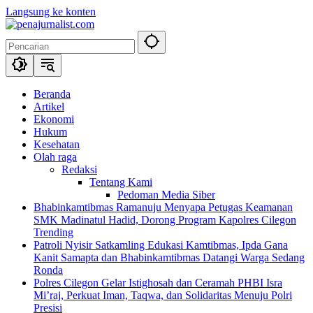
Langsung ke konten
Beranda
Artikel
Ekonomi
Hukum
Kesehatan
Olah raga
Redaksi
Tentang Kami
Pedoman Media Siber
Bhabinkamtibmas Ramanuju Menyapa Petugas Keamanan
SMK Madinatul Hadid, Dorong Program Kapolres Cilegon
Trending
Patroli Nyisir Satkamling Edukasi Kamtibmas, Ipda Gana
Kanit Samapta dan Bhabinkamtibmas Datangi Warga Sedang
Ronda
Polres Cilegon Gelar Istighosah dan Ceramah PHBI Isra
Mi’raj, Perkuat Iman, Taqwa, dan Solidaritas Menuju Polri
Presisi