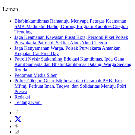
Laman
Bhabinkamtibmas Ramanuju Menyapa Petugas Keamanan
SMK Madinatul Hadid, Dorong Program Kapolres Cilegon
Trending
Jaga Keamanan Kawasan Pusat Kota, Personil Piket Polsek
Purwakarta Patroli di Sekitar Alun-Alun Cilegon
Jaga Kenyamanan Warga, Polsek Purwakarta Amankan
Kegiatan Car Free Day
Patroli Nyisir Satkamling Edukasi Kamtibmas, Ipda Gana
Kanit Samapta dan Bhabinkamtibmas Datangi Warga Sedang
Ronda
Pedoman Media Siber
Polres Cilegon Gelar Istighosah dan Ceramah PHBI Isra
Mi’raj, Perkuat Iman, Taqwa, dan Solidaritas Menuju Polri
Presisi
Redaksi
Tentang Kami