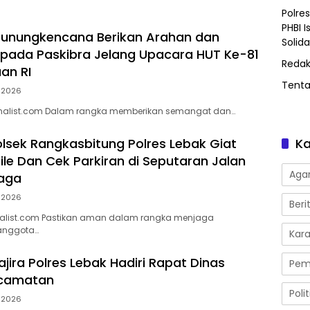
Polre
PHBI I
Gunungkencana Berikan Arahan dan
Solida
epada Paskibra Jelang Upacara HUT Ke-81
Redak
an RI
Tent
, 2026
rnalist.com Dalam rangka memberikan semangat dan…
olsek Rangkasbitung Polres Lebak Giat
Ka
ile Dan Cek Parkiran di Seputaran Jalan
Ag
jaga
, 2026
Beri
alist.com Pastikan aman dalam rangka menjaga
anggota…
Kar
jira Polres Lebak Hadiri Rapat Dinas
Pem
ecamatan
Polit
, 2026