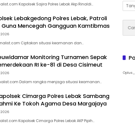
ist.com Kapolsek Sajira Polres Lebak Akp Rinaldi…
Tan
lsek Lebakgedong Polres Lebak, Patroli
Cari
i Guna Mencegah Gangguan Kamtibmas
untuk
, 2026
rnalist.com Ciptakan situasi keamanan dan…
Leuwidamar Monitoring Turnamen Sepak
Pa
emerdekaan RI ke-81 di Desa Cisimeut
Oplus_
, 2026
nalist.com Dalam rangka menjaga situasi keamanan…
apolsek Cimarga Polres Lebak Sambang
urahmi Ke Tokoh Agama Desa Margajaya
, 2026
list.com Kapolsek Cimarga Polres Lebak AKP Pipih…