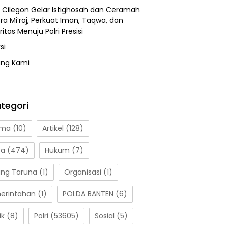
s Cilegon Gelar Istighosah dan Ceramah
sra Mi’raj, Perkuat Iman, Taqwa, dan
ritas Menuju Polri Presisi
si
ang Kami
tegori
ama
(10)
Artikel
(128)
ta
(474)
Hukum
(7)
ang Taruna
(1)
Organisasi
(1)
erintahan
(1)
POLDA BANTEN
(6)
ik
(8)
Polri
(53605)
Sosial
(5)