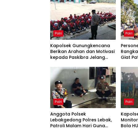
Polri
Polri
‎Kapolsek Gunungkencana
Persone
Berikan Arahan dan Motivasi
Rangka
kepada Paskibra Jelang
Giat Pa
Upacara HUT Ke-81
Parkira
Kemerdekaan RI
Sunan K
Polri
Polri
Anggota Polsek
Kapols
Lebakgedong Polres Lebak,
Monito
Patroli Malam Hari Guna
Bola H
Mencegah Gangguan
ke-81 d
Kamtibmas