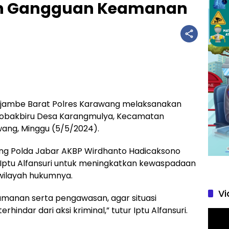
ah Gangguan Keamanan
ukjambe Barat Polres Karawang melaksanakan
t Kobakbiru Desa Karangmulya, Kecamatan
ang, Minggu (5/5/2024).
ang Polda Jabar AKBP Wirdhanto Hadicaksono
Iptu Alfansuri untuk meningkatkan kewaspadaan
 wilayah hukumnya.
Vi
anan serta pengawasan, agar situasi
indar dari aksi kriminal,” tutur Iptu Alfansuri.
Pemu
Video