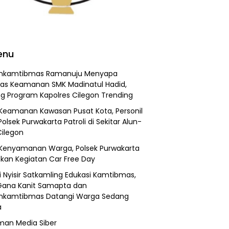
enu
inkamtibmas Ramanuju Menyapa
as Keamanan SMK Madinatul Hadid,
g Program Kapolres Cilegon Trending
Keamanan Kawasan Pusat Kota, Personil
Polsek Purwakarta Patroli di Sekitar Alun-
Cilegon
Kenyamanan Warga, Polsek Purwakarta
an Kegiatan Car Free Day
li Nyisir Satkamling Edukasi Kamtibmas,
Gana Kanit Samapta dan
nkamtibmas Datangi Warga Sedang
a
an Media Siber