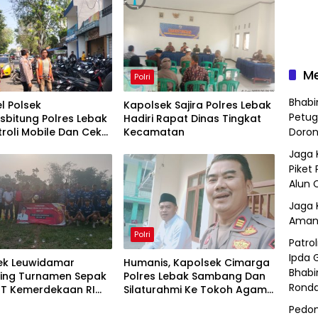
M
Polri
Bhab
l Polsek
Kapolsek Sajira Polres Lebak
Petug
sbitung Polres Lebak
Hadiri Rapat Dinas Tingkat
troli Mobile Dan Cek
Kecamatan
Doron
n di Seputaran Jalan
Jaga 
alijaga
Piket 
Alun 
Jaga 
Amank
Polri
Patro
Ipda 
ek Leuwidamar
Humanis, Kapolsek Cimarga
Bhabi
ring Turnamen Sepak
Polres Lebak Sambang Dan
Rond
UT Kemerdekaan RI
Silaturahmi Ke Tokoh Agama
i Desa Cisimeut
Desa Margajaya
Pedom