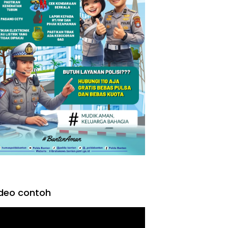
deo contoh
tar