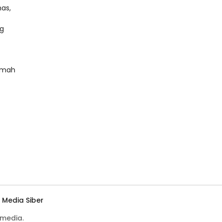
mas,
g
ramah
Media Siber
media.