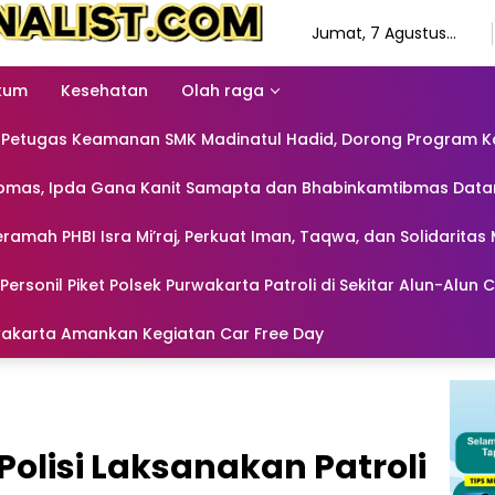
Jumat, 7 Agustus
2026
kum
Kesehatan
Olah raga
etugas Keamanan SMK Madinatul Hadid, Dorong Program Ka
amtibmas, Ipda Gana Kanit Samapta dan Bhabinkamtibmas Da
amah PHBI Isra Mi’raj, Perkuat Iman, Taqwa, dan Solidaritas M
sonil Piket Polsek Purwakarta Patroli di Sekitar Alun-Alun C
akarta Amankan Kegiatan Car Free Day
Polisi Laksanakan Patroli