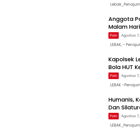
Lebak_Penajurnal
Anggota Po
Malam Har
Polri
Agustus 7
LEBAK, – Penaju
Kapolsek 
Bola HUT K
Polri
Agustus 7
LEBAK –Penajur
Humanis, K
Dan Silat
Polri
Agustus 7
LEBAK_Penajurna