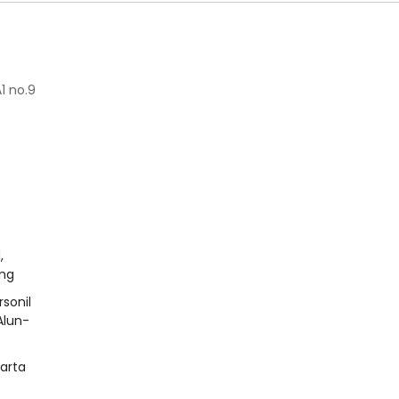
1 no.9
,
ing
sonil
Alun-
arta