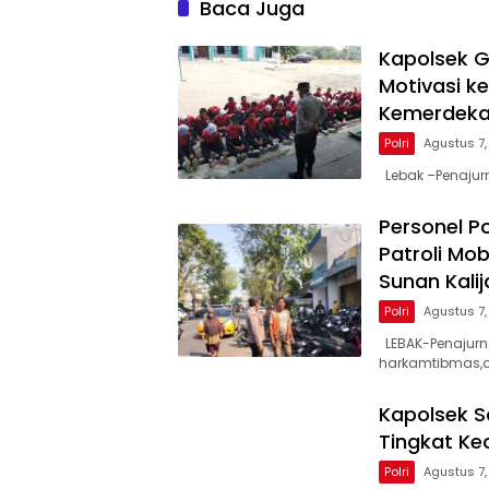
Baca Juga
‎Kapolsek 
Motivasi k
Kemerdeka
Polri
Agustus 7
‎Lebak –Penaju
Personel P
Patroli Mob
Sunan Kali
Polri
Agustus 7
LEBAK-Penajurn
harkamtibmas,
Kapolsek Sa
Tingkat K
Polri
Agustus 7