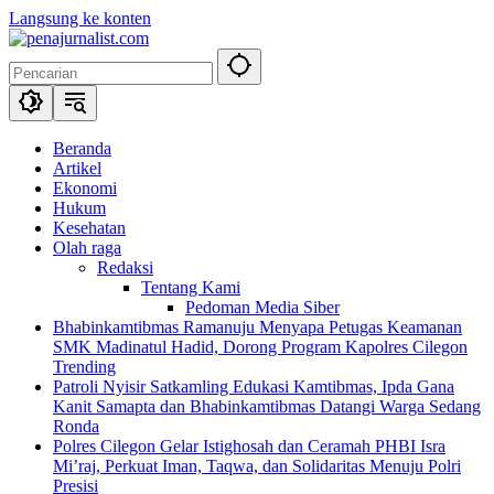
Langsung ke konten
Beranda
Artikel
Ekonomi
Hukum
Kesehatan
Olah raga
Redaksi
Tentang Kami
Pedoman Media Siber
Bhabinkamtibmas Ramanuju Menyapa Petugas Keamanan
SMK Madinatul Hadid, Dorong Program Kapolres Cilegon
Trending
Patroli Nyisir Satkamling Edukasi Kamtibmas, Ipda Gana
Kanit Samapta dan Bhabinkamtibmas Datangi Warga Sedang
Ronda
Polres Cilegon Gelar Istighosah dan Ceramah PHBI Isra
Mi’raj, Perkuat Iman, Taqwa, dan Solidaritas Menuju Polri
Presisi