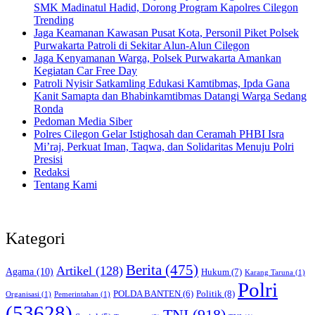
SMK Madinatul Hadid, Dorong Program Kapolres Cilegon
Trending
Jaga Keamanan Kawasan Pusat Kota, Personil Piket Polsek
Purwakarta Patroli di Sekitar Alun-Alun Cilegon
Jaga Kenyamanan Warga, Polsek Purwakarta Amankan
Kegiatan Car Free Day
Patroli Nyisir Satkamling Edukasi Kamtibmas, Ipda Gana
Kanit Samapta dan Bhabinkamtibmas Datangi Warga Sedang
Ronda
Pedoman Media Siber
Polres Cilegon Gelar Istighosah dan Ceramah PHBI Isra
Mi’raj, Perkuat Iman, Taqwa, dan Solidaritas Menuju Polri
Presisi
Redaksi
Tentang Kami
Kategori
Berita
(475)
Artikel
(128)
Agama
(10)
Hukum
(7)
Karang Taruna
(1)
Polri
POLDA BANTEN
(6)
Politik
(8)
Organisasi
(1)
Pemerintahan
(1)
(53628)
TNI
(918)