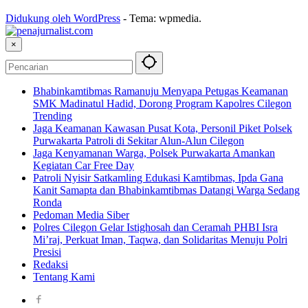
Didukung oleh WordPress
-
Tema: wpmedia.
×
Bhabinkamtibmas Ramanuju Menyapa Petugas Keamanan
SMK Madinatul Hadid, Dorong Program Kapolres Cilegon
Trending
Jaga Keamanan Kawasan Pusat Kota, Personil Piket Polsek
Purwakarta Patroli di Sekitar Alun-Alun Cilegon
Jaga Kenyamanan Warga, Polsek Purwakarta Amankan
Kegiatan Car Free Day
Patroli Nyisir Satkamling Edukasi Kamtibmas, Ipda Gana
Kanit Samapta dan Bhabinkamtibmas Datangi Warga Sedang
Ronda
Pedoman Media Siber
Polres Cilegon Gelar Istighosah dan Ceramah PHBI Isra
Mi’raj, Perkuat Iman, Taqwa, dan Solidaritas Menuju Polri
Presisi
Redaksi
Tentang Kami