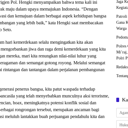
Jaga K
gjen Pol. Hengki menyampaikan bahwa tema kali ini
Kegiat
rak maju dalam upaya memajukan Indonesia. “Dengan
vasi dan kemajuan dalam berbagai aspek kehidupan bangsa
Patrol
embangan yang lebih baik,” kata Hengki saat membacakan
Gana K
Warga 
o Seto.
Pedoma
 hari kemerdekaan selalu mengingatkan kita akan
Polres
h mengorbankan jiwa dan raga demi kemerdekaan yang kita
Mi’raj
an mereka, mari kita renungkan nilai-nilai luhur yang
Polri P
, keragaman dan semangat gotong royong. Melalui semangat
Redaks
agai rintangan dan tantangan dalam perjalanan pembangunan
Tentan
enerasi penerus bangsa, kita patut waspada terhadap
pancasila yang telah menyebabkan munculnya aksi terorisme,
Ka
encian, hoax, meningkatnya potensi konflik sosial dan
. Berbagai rongrongan tersebut, merupakan ancaman bagi
Aga
nsi meluluh lantakkan buah perjuangan pendahulu kita dan
Huk