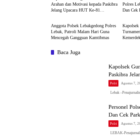
Arahan dan Motivasi kepada Paskibra
Polres Le
Jelang Upacara HUT Ke-81
Dan Cek P
Polri
Polri
Kemerdekaan RI
Sunan Kal
Anggota Polsek Lebakgedong Polres
Kapolsek
Lebak, Patroli Malam Hari Guna
Turnamen
Mencegah Gangguan Kamtibmas
Kemerdek
Cisimeut
Baca Juga
‎Kapolsek Gu
Paskibra Jel
Polri
Agustus 7, 2
‎Lebak –Penajurnal
Personel Pols
Dan Cek Parki
Polri
Agustus 7, 2
LEBAK-Penajurnalis