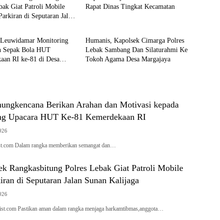
bak Giat Patroli Mobile
Rapat Dinas Tingkat Kecamatan
arkiran di Seputaran Jalan
Polri
ijaga
 Leuwidamar Monitoring
Humanis, Kapolsek Cimarga Polres
 Sepak Bola HUT
Lebak Sambang Dan Silaturahmi Ke
aan RI ke-81 di Desa
Tokoh Agama Desa Margajaya
nungkencana Berikan Arahan dan Motivasi kepada
ang Upacara HUT Ke-81 Kemerdekaan RI
026
ist.com Dalam rangka memberikan semangat dan…
ek Rangkasbitung Polres Lebak Giat Patroli Mobile
ran di Seputaran Jalan Sunan Kalijaga
026
t.com Pastikan aman dalam rangka menjaga harkamtibmas,anggota…