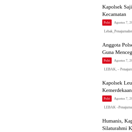
Kapolsek Saji
Kecamatan
Polri
Agustus 7, 2
Lebak_Penajurnalist
Anggota Pols
Guna Menceg
Polri
Agustus 7, 2
LEBAK, – Penajurna
Kapolsek Le
Kemerdekaan 
Polri
Agustus 7, 2
LEBAK –Penajurnali
Humanis, Kap
Silaturahmi 