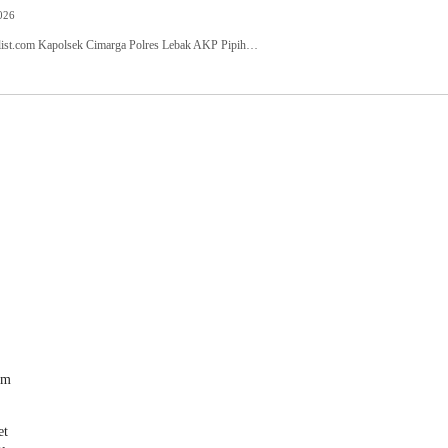
026
t.com Kapolsek Cimarga Polres Lebak AKP Pipih…
am
et