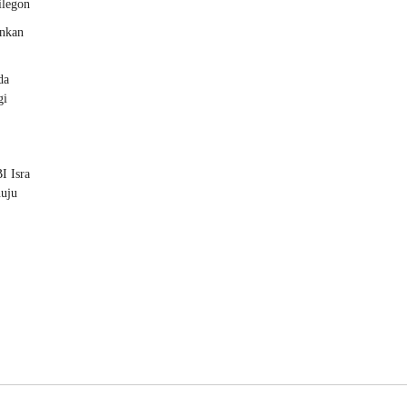
ilegon
ankan
da
gi
I Isra
nuju