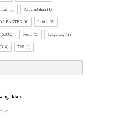
isasi
(1)
Pemerintahan
(1)
DA BANTEN
(6)
Politik
(8)
(53605)
Sosial
(5)
Tangerang
(2)
(918)
TNI
(1)
sang Iklan
31072