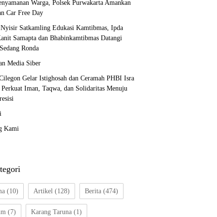
enyamanan Warga, Polsek Purwakarta Amankan
an Car Free Day
i Nyisir Satkamling Edukasi Kamtibmas, Ipda
anit Samapta dan Bhabinkamtibmas Datangi
Sedang Ronda
n Media Siber
 Cilegon Gelar Istighosah dan Ceramah PHBI Isra
, Perkuat Iman, Taqwa, dan Solidaritas Menuju
resisi
i
g Kami
tegori
ma
(10)
Artikel
(128)
Berita
(474)
um
(7)
Karang Taruna
(1)