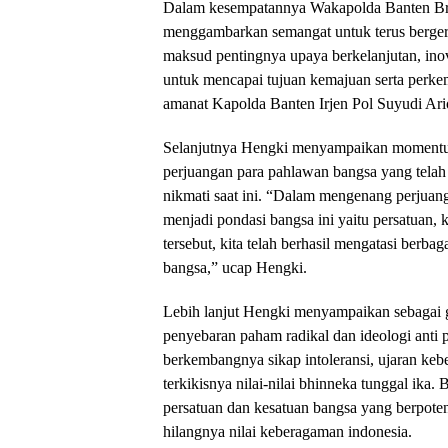
Dalam kesempatannya Wakapolda Banten Bri
menggambarkan semangat untuk terus berge
maksud pentingnya upaya berkelanjutan, ino
untuk mencapai tujuan kemajuan serta perk
amanat Kapolda Banten Irjen Pol Suyudi Ari
Selanjutnya Hengki menyampaikan momentum
perjuangan para pahlawan bangsa yang tela
nikmati saat ini. “Dalam mengenang perjuang
menjadi pondasi bangsa ini yaitu persatuan
tersebut, kita telah berhasil mengatasi berb
bangsa,” ucap Hengki.
Lebih lanjut Hengki menyampaikan sebagai g
penyebaran paham radikal dan ideologi anti 
berkembangnya sikap intoleransi, ujaran keb
terkikisnya nilai-nilai bhinneka tunggal ika
persatuan dan kesatuan bangsa yang berpote
hilangnya nilai keberagaman indonesia.