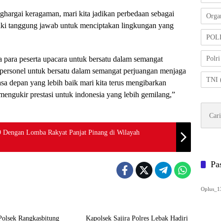
hargai keragaman, mari kita jadikan perbedaan sebagai
Organ
iki tanggung jawab untuk menciptakan lingkungan yang
POL
para peserta upacara untuk bersatu dalam semangat
Polri
personel untuk bersatu dalam semangat perjuangan menjaga
TNI
a depan yang lebih baik mari kita terus mengibarkan
ngukir prestasi untuk indonesia yang lebih gemilang,”
Cari
untuk:
79 Dengan Lomba Rakyat Panjat Pinang di Wilayah
Pa
Oplus_1
Polri
Polsek Rangkasbitung
Kapolsek Sajira Polres Lebak Hadiri