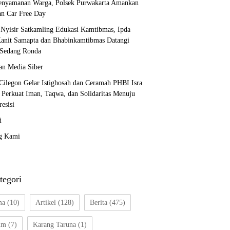
enyamanan Warga, Polsek Purwakarta Amankan
an Car Free Day
i Nyisir Satkamling Edukasi Kamtibmas, Ipda
anit Samapta dan Bhabinkamtibmas Datangi
Sedang Ronda
n Media Siber
 Cilegon Gelar Istighosah dan Ceramah PHBI Isra
, Perkuat Iman, Taqwa, dan Solidaritas Menuju
resisi
i
g Kami
tegori
ma
(10)
Artikel
(128)
Berita
(475)
um
(7)
Karang Taruna
(1)