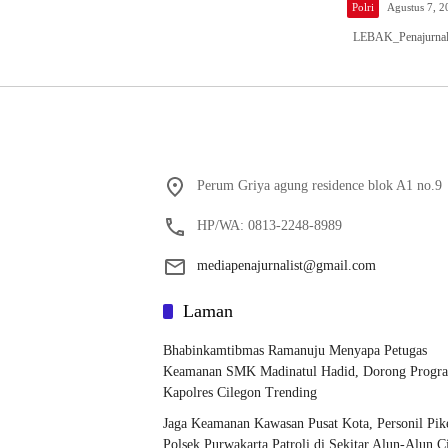
Polri
Agustus 7, 2
LEBAK_Penajurnalis
Perum Griya agung residence blok A1 no.9
HP/WA: 0813-2248-8989
mediapenajurnalist@gmail.com
Laman
Bhabinkamtibmas Ramanuju Menyapa Petugas
Keamanan SMK Madinatul Hadid, Dorong Progr
Kapolres Cilegon Trending
Jaga Keamanan Kawasan Pusat Kota, Personil Pik
Polsek Purwakarta Patroli di Sekitar Alun-Alun C