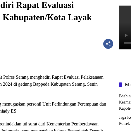
diri Rapat Evaluasi
n Kabupaten/Kota Layak
m) Polres Serang menghadiri Rapat Evaluasi Pelaksanaan
 2024 di gedung Bappeda Kabupaten Serang, Senin
Me
Bhabin
Keaman
ang menugaskan personil Unit Perlindungan Perempuan dan
Kapolr
niady ES.
Jaga K
menindaklanjuti surat dari Kementerian Pemberdayaan
Polsek
 Indonesia yang menyatakan bahwa Pemerintah Daerah