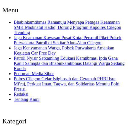
Menu
Bhabinkamtibmas Ramanuju Menyapa Petugas Keamanan
SMK Madinatul Hadid, Dorong Program Kapolres Cilegon
Trending
Jaga Keamanan Kawasan Pusat Kota, Personil Piket Polsek
Purwakarta Patroli di Sekitar Alun-Alun Cilegon
Jaga Kenyamanan Warga, Polsek Purwakarta Amankan
Kegiatan Car Free Day
Patroli Nyisir Satkamling Edukasi Kamtibmas, Ipda Gana
Kanit Samapta dan Bhabinkamtibmas Datangi Warga Sedang
Ronda
Pedoman Media Siber
Polres Cilegon Gelar Istighosah dan Ceramah PHBI Isra
Mi’raj, Perkuat Iman, Taqwa, dan Solidaritas Menuju Polri
Presisi
Redaksi
Tentang Kami
Kategori