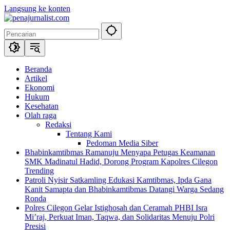
Langsung ke konten
Beranda
Artikel
Ekonomi
Hukum
Kesehatan
Olah raga
Redaksi
Tentang Kami
Pedoman Media Siber
Bhabinkamtibmas Ramanuju Menyapa Petugas Keamanan
SMK Madinatul Hadid, Dorong Program Kapolres Cilegon
Trending
Patroli Nyisir Satkamling Edukasi Kamtibmas, Ipda Gana
Kanit Samapta dan Bhabinkamtibmas Datangi Warga Sedang
Ronda
Polres Cilegon Gelar Istighosah dan Ceramah PHBI Isra
Mi’raj, Perkuat Iman, Taqwa, dan Solidaritas Menuju Polri
Presisi