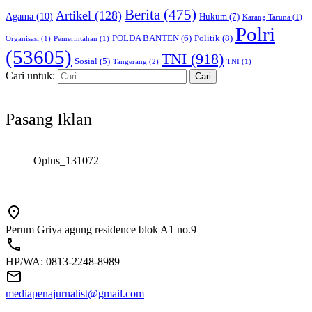
Berita
(475)
Artikel
(128)
Agama
(10)
Hukum
(7)
Karang Taruna
(1)
Polri
POLDA BANTEN
(6)
Politik
(8)
Organisasi
(1)
Pemerintahan
(1)
(53605)
TNI
(918)
Sosial
(5)
Tangerang
(2)
TNI
(1)
Cari untuk:
Pasang Iklan
Oplus_131072
Perum Griya agung residence blok A1 no.9
HP/WA: 0813-2248-8989
mediapenajurnalist@gmail.com