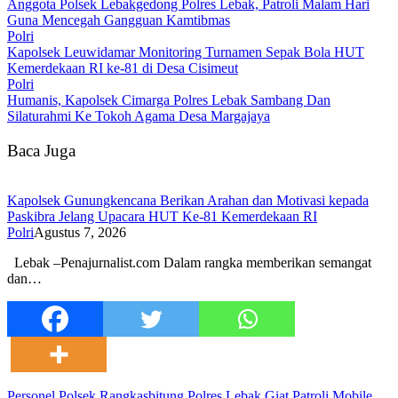
Anggota Polsek Lebakgedong Polres Lebak, Patroli Malam Hari
Guna Mencegah Gangguan Kamtibmas
Polri
Kapolsek Leuwidamar Monitoring Turnamen Sepak Bola HUT
Kemerdekaan RI ke-81 di Desa Cisimeut
Polri
Humanis, Kapolsek Cimarga Polres Lebak Sambang Dan
Silaturahmi Ke Tokoh Agama Desa Margajaya
Baca Juga
‎Kapolsek Gunungkencana Berikan Arahan dan Motivasi kepada
Paskibra Jelang Upacara HUT Ke-81 Kemerdekaan RI
Polri
Agustus 7, 2026
‎Lebak –Penajurnalist.com Dalam rangka memberikan semangat
dan…
Personel Polsek Rangkasbitung Polres Lebak Giat Patroli Mobile