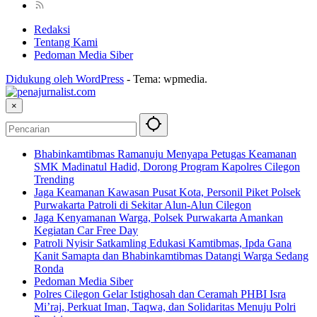
Redaksi
Tentang Kami
Pedoman Media Siber
Didukung oleh WordPress
-
Tema: wpmedia.
×
Bhabinkamtibmas Ramanuju Menyapa Petugas Keamanan
SMK Madinatul Hadid, Dorong Program Kapolres Cilegon
Trending
Jaga Keamanan Kawasan Pusat Kota, Personil Piket Polsek
Purwakarta Patroli di Sekitar Alun-Alun Cilegon
Jaga Kenyamanan Warga, Polsek Purwakarta Amankan
Kegiatan Car Free Day
Patroli Nyisir Satkamling Edukasi Kamtibmas, Ipda Gana
Kanit Samapta dan Bhabinkamtibmas Datangi Warga Sedang
Ronda
Pedoman Media Siber
Polres Cilegon Gelar Istighosah dan Ceramah PHBI Isra
Mi’raj, Perkuat Iman, Taqwa, dan Solidaritas Menuju Polri