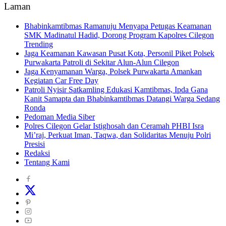
Laman
Bhabinkamtibmas Ramanuju Menyapa Petugas Keamanan
SMK Madinatul Hadid, Dorong Program Kapolres Cilegon
Trending
Jaga Keamanan Kawasan Pusat Kota, Personil Piket Polsek
Purwakarta Patroli di Sekitar Alun-Alun Cilegon
Jaga Kenyamanan Warga, Polsek Purwakarta Amankan
Kegiatan Car Free Day
Patroli Nyisir Satkamling Edukasi Kamtibmas, Ipda Gana
Kanit Samapta dan Bhabinkamtibmas Datangi Warga Sedang
Ronda
Pedoman Media Siber
Polres Cilegon Gelar Istighosah dan Ceramah PHBI Isra
Mi’raj, Perkuat Iman, Taqwa, dan Solidaritas Menuju Polri
Presisi
Redaksi
Tentang Kami