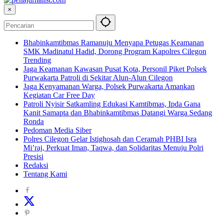
×
Bhabinkamtibmas Ramanuju Menyapa Petugas Keamanan
SMK Madinatul Hadid, Dorong Program Kapolres Cilegon
Trending
Jaga Keamanan Kawasan Pusat Kota, Personil Piket Polsek
Purwakarta Patroli di Sekitar Alun-Alun Cilegon
Jaga Kenyamanan Warga, Polsek Purwakarta Amankan
Kegiatan Car Free Day
Patroli Nyisir Satkamling Edukasi Kamtibmas, Ipda Gana
Kanit Samapta dan Bhabinkamtibmas Datangi Warga Sedang
Ronda
Pedoman Media Siber
Polres Cilegon Gelar Istighosah dan Ceramah PHBI Isra
Mi’raj, Perkuat Iman, Taqwa, dan Solidaritas Menuju Polri
Presisi
Redaksi
Tentang Kami