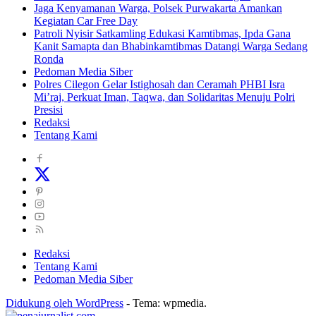
Jaga Kenyamanan Warga, Polsek Purwakarta Amankan
Kegiatan Car Free Day
Patroli Nyisir Satkamling Edukasi Kamtibmas, Ipda Gana
Kanit Samapta dan Bhabinkamtibmas Datangi Warga Sedang
Ronda
Pedoman Media Siber
Polres Cilegon Gelar Istighosah dan Ceramah PHBI Isra
Mi’raj, Perkuat Iman, Taqwa, dan Solidaritas Menuju Polri
Presisi
Redaksi
Tentang Kami
Redaksi
Tentang Kami
Pedoman Media Siber
Didukung oleh WordPress
-
Tema: wpmedia.