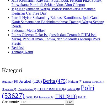
Jaga Keamanan Kawasan Pusat Kota, Personil Piket Polsek
Purwakarta Patroli di Sekitar Alun-Alun Cilegon
Jaga Kenyamanan Warga, Polsek Purwakarta Amankan
Kegiatan Car Free Day
Patroli Nyisir Satkamling Edukasi Kamtibmas, Ipda Gana
Kanit Samapta dan Bhabinkamtibmas Datangi Warga Sedang
Ronda
Pedoman Media Siber
Polres Cilegon Gelar Istighosah dan Ceramah PHBI Isra
Mi’raj, Perkuat Iman, Taqwa, dan Solidaritas Menuju Polri
Presisi
Redaksi
Tentang Kami
Kategori
Berita
(475)
Artikel
(128)
Agama
(10)
Hukum
(7)
Karang Taruna
(1)
Polri
POLDA BANTEN
(6)
Politik
(8)
Organisasi
(1)
Pemerintahan
(1)
(53627)
TNI
(918)
Sosial
(5)
Tangerang
(2)
TNI
(1)
Cari untuk: