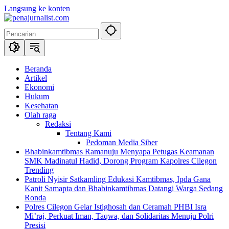
Langsung ke konten
Beranda
Artikel
Ekonomi
Hukum
Kesehatan
Olah raga
Redaksi
Tentang Kami
Pedoman Media Siber
Bhabinkamtibmas Ramanuju Menyapa Petugas Keamanan
SMK Madinatul Hadid, Dorong Program Kapolres Cilegon
Trending
Patroli Nyisir Satkamling Edukasi Kamtibmas, Ipda Gana
Kanit Samapta dan Bhabinkamtibmas Datangi Warga Sedang
Ronda
Polres Cilegon Gelar Istighosah dan Ceramah PHBI Isra
Mi’raj, Perkuat Iman, Taqwa, dan Solidaritas Menuju Polri
Presisi