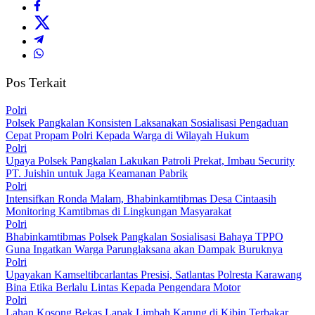
Pos Terkait
Polri
Polsek Pangkalan Konsisten Laksanakan Sosialisasi Pengaduan
Cepat Propam Polri Kepada Warga di Wilayah Hukum
Polri
Upaya Polsek Pangkalan Lakukan Patroli Prekat, Imbau Security
PT. Juishin untuk Jaga Keamanan Pabrik
Polri
Intensifkan Ronda Malam, Bhabinkamtibmas Desa Cintaasih
Monitoring Kamtibmas di Lingkungan Masyarakat
Polri
Bhabinkamtibmas Polsek Pangkalan Sosialisasi Bahaya TPPO
Guna Ingatkan Warga Parunglaksana akan Dampak Buruknya
Polri
Upayakan Kamseltibcarlantas Presisi, Satlantas Polresta Karawang
Bina Etika Berlalu Lintas Kepada Pengendara Motor
Polri
Lahan Kosong Bekas Lapak Limbah Karung di Kibin Terbakar,