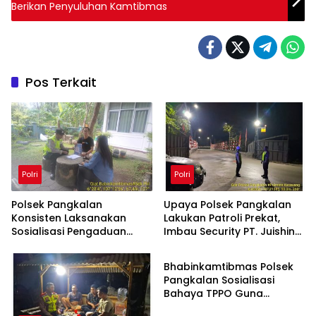
Berikan Penyuluhan Kamtibmas
Pos Terkait
Polri
Polri
Polsek Pangkalan
Upaya Polsek Pangkalan
Konsisten Laksanakan
Lakukan Patroli Prekat,
Sosialisasi Pengaduan
Imbau Security PT. Juishin
Polri
Cepat Propam Polri
untuk Jaga Keamanan
Kepada Warga di Wilayah
Pabrik
Bhabinkamtibmas Polsek
Hukum
Pangkalan Sosialisasi
Bahaya TPPO Guna
Ingatkan Warga