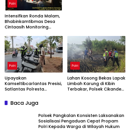
Parunglaksana akan
Polri
Dampak Buruknya
Intensifkan Ronda Malam,
Bhabinkamtibmas Desa
Cintaasih Monitoring
Kamtibmas di Lingkungan
Masyarakat
Polri
Polri
Upayakan
Lahan Kosong Bekas Lapak
Kamseltibcarlantas Presisi,
Limbah Karung di Kibin
Satlantas Polresta
Terbakar, Polsek Cikande
Karawang Bina Etika
dan Damkar Bergerak
Berlalu Lintas Kepada
Cepat Padamkan Api
Baca Juga
Pengendara Motor
Polsek Pangkalan Konsisten Laksanakan
Sosialisasi Pengaduan Cepat Propam
Polri Kepada Warga di Wilayah Hukum