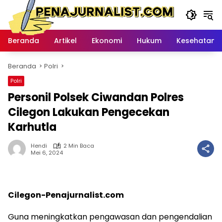
Langsung
ke
konten
Beranda
Artikel
Ekonomi
Hukum
Kesehatan
Beranda
Polri
Polri
Personil Polsek Ciwandan Polres
Cilegon Lakukan Pengecekan
Karhutla
Hendi
2 Min Baca
Mei 6, 2024
Cilegon-Penajurnalist.com
Guna meningkatkan pengawasan dan pengendalian