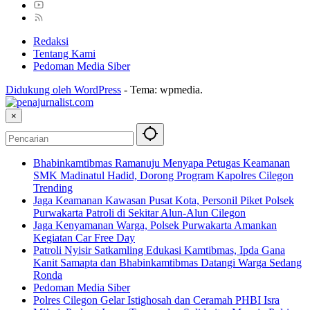
Redaksi
Tentang Kami
Pedoman Media Siber
Didukung oleh WordPress
-
Tema: wpmedia.
×
Bhabinkamtibmas Ramanuju Menyapa Petugas Keamanan
SMK Madinatul Hadid, Dorong Program Kapolres Cilegon
Trending
Jaga Keamanan Kawasan Pusat Kota, Personil Piket Polsek
Purwakarta Patroli di Sekitar Alun-Alun Cilegon
Jaga Kenyamanan Warga, Polsek Purwakarta Amankan
Kegiatan Car Free Day
Patroli Nyisir Satkamling Edukasi Kamtibmas, Ipda Gana
Kanit Samapta dan Bhabinkamtibmas Datangi Warga Sedang
Ronda
Pedoman Media Siber
Polres Cilegon Gelar Istighosah dan Ceramah PHBI Isra