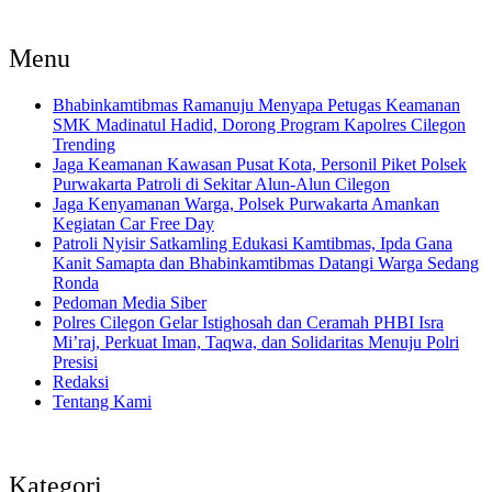
Menu
Bhabinkamtibmas Ramanuju Menyapa Petugas Keamanan
SMK Madinatul Hadid, Dorong Program Kapolres Cilegon
Trending
Jaga Keamanan Kawasan Pusat Kota, Personil Piket Polsek
Purwakarta Patroli di Sekitar Alun-Alun Cilegon
Jaga Kenyamanan Warga, Polsek Purwakarta Amankan
Kegiatan Car Free Day
Patroli Nyisir Satkamling Edukasi Kamtibmas, Ipda Gana
Kanit Samapta dan Bhabinkamtibmas Datangi Warga Sedang
Ronda
Pedoman Media Siber
Polres Cilegon Gelar Istighosah dan Ceramah PHBI Isra
Mi’raj, Perkuat Iman, Taqwa, dan Solidaritas Menuju Polri
Presisi
Redaksi
Tentang Kami
Kategori