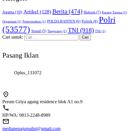
Berita
(474)
Artikel
(128)
Agama
(10)
Hukum
(7)
Karang Taruna
(1)
Polri
POLDA BANTEN
(6)
Politik
(8)
Organisasi
(1)
Pemerintahan
(1)
(53577)
TNI
(918)
Sosial
(5)
Tangerang
(2)
TNI
(1)
Cari untuk:
Pasang Iklan
Oplus_131072
Perum Griya agung residence blok A1 no.9
HP/WA: 0813-2248-8989
mediapenajurnalist@gmail.com