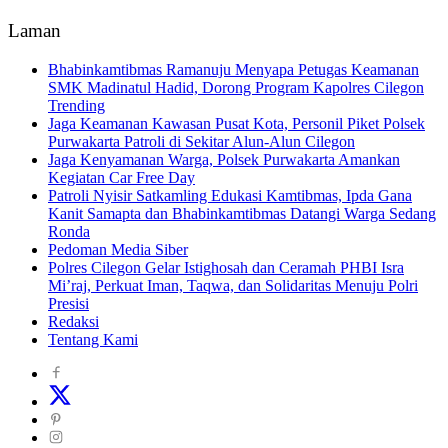
Laman
Bhabinkamtibmas Ramanuju Menyapa Petugas Keamanan
SMK Madinatul Hadid, Dorong Program Kapolres Cilegon
Trending
Jaga Keamanan Kawasan Pusat Kota, Personil Piket Polsek
Purwakarta Patroli di Sekitar Alun-Alun Cilegon
Jaga Kenyamanan Warga, Polsek Purwakarta Amankan
Kegiatan Car Free Day
Patroli Nyisir Satkamling Edukasi Kamtibmas, Ipda Gana
Kanit Samapta dan Bhabinkamtibmas Datangi Warga Sedang
Ronda
Pedoman Media Siber
Polres Cilegon Gelar Istighosah dan Ceramah PHBI Isra
Mi’raj, Perkuat Iman, Taqwa, dan Solidaritas Menuju Polri
Presisi
Redaksi
Tentang Kami