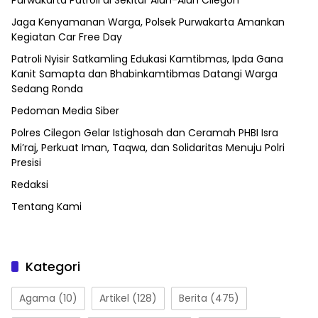
Purwakarta Patroli di Sekitar Alun-Alun Cilegon
Jaga Kenyamanan Warga, Polsek Purwakarta Amankan
Kegiatan Car Free Day
Patroli Nyisir Satkamling Edukasi Kamtibmas, Ipda Gana
Kanit Samapta dan Bhabinkamtibmas Datangi Warga
Sedang Ronda
Pedoman Media Siber
Polres Cilegon Gelar Istighosah dan Ceramah PHBI Isra
Mi’raj, Perkuat Iman, Taqwa, dan Solidaritas Menuju Polri
Presisi
Redaksi
Tentang Kami
Kategori
Agama
(10)
Artikel
(128)
Berita
(475)