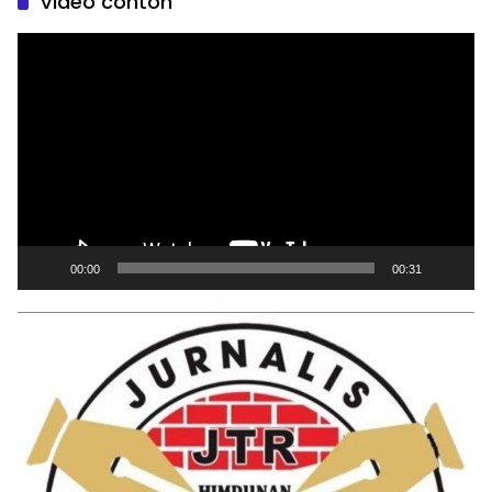
Video contoh
Pemutar
Video
00:00
00:31