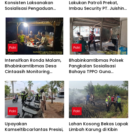
Konsisten Laksanakan
Lakukan Patroli Prekat,
Sosialisasi Pengaduan
Imbau Security PT. Juishin
Cepat Propam Polri
untuk Jaga Keamanan
Kepada Warga di Wilayah
Pabrik
Hukum
Polri
Polri
Intensifkan Ronda Malam,
Bhabinkamtibmas Polsek
Bhabinkamtibmas Desa
Pangkalan Sosialisasi
Cintaasih Monitoring
Bahaya TPPO Guna
Kamtibmas di Lingkungan
Ingatkan Warga
Masyarakat
Parunglaksana akan
Dampak Buruknya
Polri
Polri
Upayakan
Lahan Kosong Bekas Lapak
Kamseltibcarlantas Presisi,
Limbah Karung di Kibin