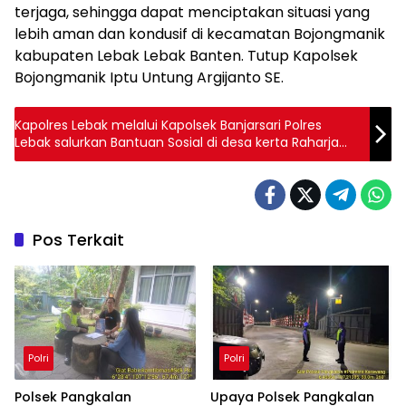
terjaga, sehingga dapat menciptakan situasi yang
lebih aman dan kondusif di kecamatan Bojongmanik
kabupaten Lebak Lebak Banten. Tutup Kapolsek
Bojongmanik Iptu Untung Argijanto SE.
Kapolres Lebak melalui Kapolsek Banjarsari Polres
Lebak salurkan Bantuan Sosial di desa kerta Raharja
kecamatan Banjarsari
Pos Terkait
Polri
Polri
Polsek Pangkalan
Upaya Polsek Pangkalan