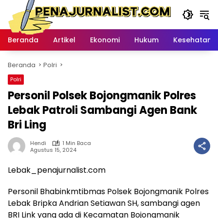
Langsung
ke
konten
Beranda
Artikel
Ekonomi
Hukum
Kesehatan
Beranda
Polri
Polri
Personil Polsek Bojongmanik Polres
Lebak Patroli Sambangi Agen Bank
Bri Ling
Hendi
1 Min Baca
Agustus 15, 2024
Lebak_penajurnalist.com
Personil Bhabinkmtibmas Polsek Bojongmanik Polres
Lebak Bripka Andrian Setiawan SH, sambangi agen
BRI Link yang ada di Kecamatan Bojongmanik