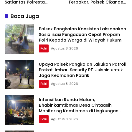
Satlantas Polresta
Terbakar, Polsek Cikande
Karawang Bina Etika
dan Damkar Bergerak
Berlalu Lintas Kepada
Cepat Padamkan Api
Baca Juga
Pengendara Motor
Polsek Pangkalan Konsisten Laksanakan
Sosialisasi Pengaduan Cepat Propam
Polri Kepada Warga di Wilayah Hukum
Polri
Agustus 8, 2026
Upaya Polsek Pangkalan Lakukan Patroli
Prekat, Imbau Security PT. Juishin untuk
Jaga Keamanan Pabrik
Polri
Agustus 8, 2026
Intensifkan Ronda Malam,
Bhabinkamtibmas Desa Cintaasih
Monitoring Kamtibmas di Lingkungan
Masyarakat
Polri
Agustus 8, 2026