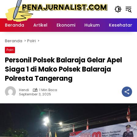
Langsung
ke
konten
Beranda
Artikel
Ekonomi
Hukum
Kesehatan
Beranda
Polri
Polri
Personil Polsek Balaraja Gelar Apel
Siaga 1 di Mako Polsek Balaraja
Polresta Tangerang
Hendi
1 Min Baca
September 3, 2025