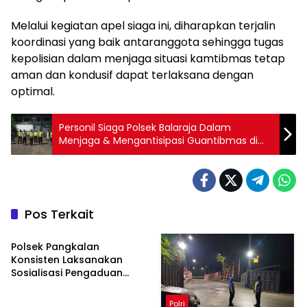
Melalui kegiatan apel siaga ini, diharapkan terjalin
koordinasi yang baik antaranggota sehingga tugas
kepolisian dalam menjaga situasi kamtibmas tetap
aman dan kondusif dapat terlaksana dengan
optimal.
Personil Siaga Polsek Balaraja Dalam
Menjaga & Mengantisipasi Guantibmas di
Mako Polsek Balaraja Polresta Tangerang
Pos Terkait
Polri
Polsek Pangkalan
Konsisten Laksanakan
Sosialisasi Pengaduan
Cepat Propam Polri
Kepada Warga di Wilayah
Polri