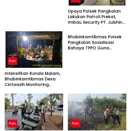
Hukum
Upaya Polsek Pangkalan
Lakukan Patroli Prekat,
Imbau Security PT. Juishin
Polri
untuk Jaga Keamanan
Pabrik
Bhabinkamtibmas Polsek
Pangkalan Sosialisasi
Bahaya TPPO Guna
Ingatkan Warga
Parunglaksana akan
Polri
Dampak Buruknya
Intensifkan Ronda Malam,
Bhabinkamtibmas Desa
Cintaasih Monitoring
Kamtibmas di Lingkungan
Masyarakat
Polri
Polri