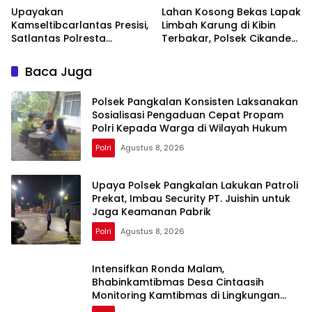
Upayakan
Lahan Kosong Bekas Lapak
Kamseltibcarlantas Presisi,
Limbah Karung di Kibin
Satlantas Polresta
Terbakar, Polsek Cikande
Karawang Bina Etika
dan Damkar Bergerak
Berlalu Lintas Kepada
Cepat Padamkan Api
Baca Juga
Pengendara Motor
Polsek Pangkalan Konsisten Laksanakan
Sosialisasi Pengaduan Cepat Propam
Polri Kepada Warga di Wilayah Hukum
Polri
Agustus 8, 2026
Upaya Polsek Pangkalan Lakukan Patroli
Prekat, Imbau Security PT. Juishin untuk
Jaga Keamanan Pabrik
Polri
Agustus 8, 2026
Intensifkan Ronda Malam,
Bhabinkamtibmas Desa Cintaasih
Monitoring Kamtibmas di Lingkungan
Masyarakat