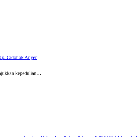
 Kp. Cidohok Anyer
unjukkan kepedulian…