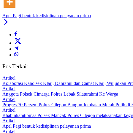
Apel Pagi bentuk kedisiplinan pelayanan prima
Pos Terkait
Artikel
Kolaborasi Kapolsek Klari, Danramil dan Camat Klari, Wujudkan 
Artikel
Anggota Polsek Cimarga Polres Lebak Silaturahmi Ke Warga
Artikel
Progres 70 Persen, Polres Cilegon Bangun Jembatan Merah Putih di
Artikel
Bhabinkamtibmas Polsek Mancak Polres Cilegon melaksanakan kegi
Artikel
Apel Pagi bentuk kedisiplinan pelayanan prima
Artikel