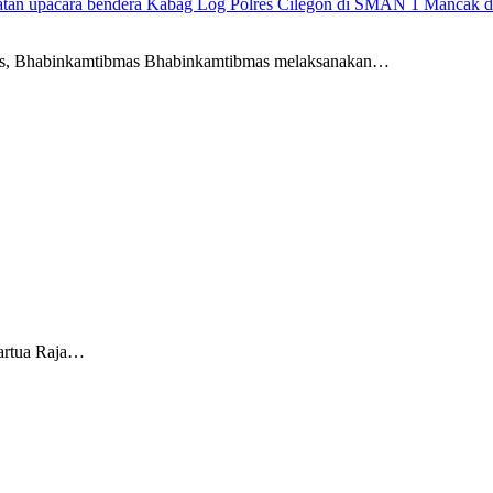
atan upacara bendera Kabag Log Polres Cilegon di SMAN 1 Mancak d
as, Bhabinkamtibmas Bhabinkamtibmas melaksanakan…
artua Raja…