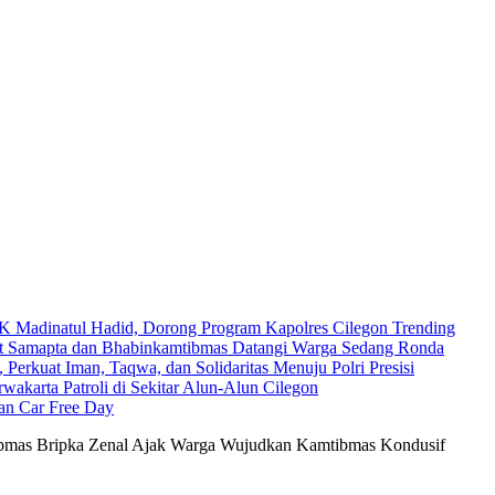
Madinatul Hadid, Dorong Program Kapolres Cilegon Trending
nit Samapta dan Bhabinkamtibmas Datangi Warga Sedang Ronda
 Perkuat Iman, Taqwa, dan Solidaritas Menuju Polri Presisi
wakarta Patroli di Sekitar Alun-Alun Cilegon
an Car Free Day
ibmas Bripka Zenal Ajak Warga Wujudkan Kamtibmas Kondusif