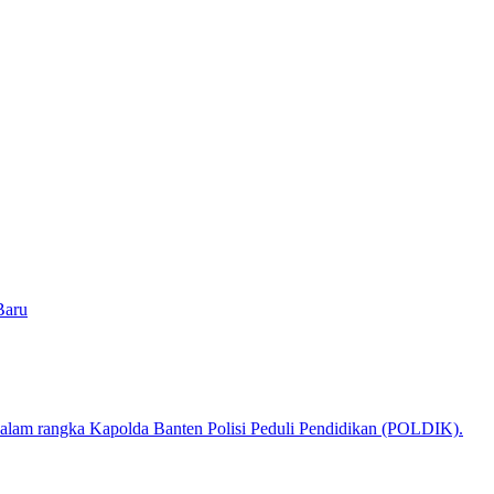
Baru
alam rangka Kapolda Banten Polisi Peduli Pendidikan (POLDIK).