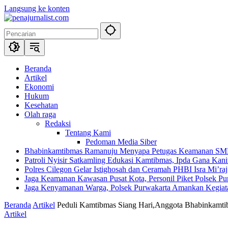
Langsung ke konten
Beranda
Artikel
Ekonomi
Hukum
Kesehatan
Olah raga
Redaksi
Tentang Kami
Pedoman Media Siber
Bhabinkamtibmas Ramanuju Menyapa Petugas Keamanan SMK 
Patroli Nyisir Satkamling Edukasi Kamtibmas, Ipda Gana Ka
Polres Cilegon Gelar Istighosah dan Ceramah PHBI Isra Mi’raj,
Jaga Keamanan Kawasan Pusat Kota, Personil Piket Polsek Pur
Jaga Kenyamanan Warga, Polsek Purwakarta Amankan Kegiat
Beranda
Artikel
Peduli Kamtibmas Siang Hari,Anggota Bhabinkamt
Artikel