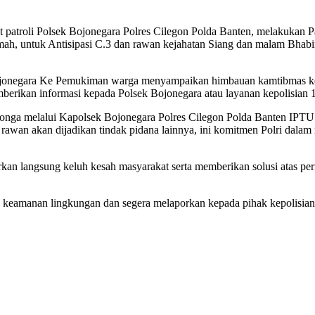
t patroli Polsek Bojonegara Polres Cilegon Polda Banten, melakukan 
ah, untuk Antisipasi C.3 dan rawan kejahatan Siang dan malam Bhab
ojonegara Ke Pemukiman warga menyampaikan himbauan kamtibmas kep
erikan informasi kepada Polsek Bojonegara atau layanan kepolisian 
itonga melalui Kapolsek Bojonegara Polres Cilegon Polda Banten IP
p rawan akan dijadikan tindak pidana lainnya, ini komitmen Polri da
an langsung keluh kesah masyarakat serta memberikan solusi atas per
 keamanan lingkungan dan segera melaporkan kepada pihak kepolisia