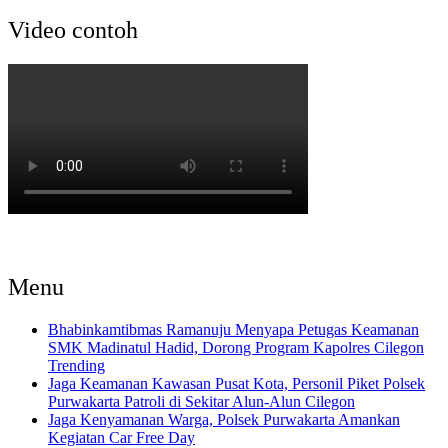
Video contoh
Menu
Bhabinkamtibmas Ramanuju Menyapa Petugas Keamanan
SMK Madinatul Hadid, Dorong Program Kapolres Cilegon
Trending
Jaga Keamanan Kawasan Pusat Kota, Personil Piket Polsek
Purwakarta Patroli di Sekitar Alun-Alun Cilegon
Jaga Kenyamanan Warga, Polsek Purwakarta Amankan
Kegiatan Car Free Day