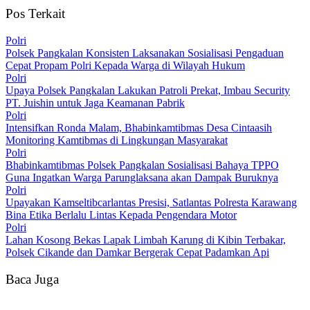
Pos Terkait
Polri
Polsek Pangkalan Konsisten Laksanakan Sosialisasi Pengaduan
Cepat Propam Polri Kepada Warga di Wilayah Hukum
Polri
Upaya Polsek Pangkalan Lakukan Patroli Prekat, Imbau Security
PT. Juishin untuk Jaga Keamanan Pabrik
Polri
Intensifkan Ronda Malam, Bhabinkamtibmas Desa Cintaasih
Monitoring Kamtibmas di Lingkungan Masyarakat
Polri
Bhabinkamtibmas Polsek Pangkalan Sosialisasi Bahaya TPPO
Guna Ingatkan Warga Parunglaksana akan Dampak Buruknya
Polri
Upayakan Kamseltibcarlantas Presisi, Satlantas Polresta Karawang
Bina Etika Berlalu Lintas Kepada Pengendara Motor
Polri
Lahan Kosong Bekas Lapak Limbah Karung di Kibin Terbakar,
Polsek Cikande dan Damkar Bergerak Cepat Padamkan Api
Baca Juga