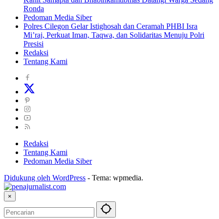
Ronda
Pedoman Media Siber
Polres Cilegon Gelar Istighosah dan Ceramah PHBI Isra
Mi’raj, Perkuat Iman, Taqwa, dan Solidaritas Menuju Polri
Presisi
Redaksi
Tentang Kami
Redaksi
Tentang Kami
Pedoman Media Siber
Didukung oleh WordPress
-
Tema: wpmedia.
×