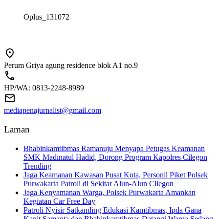
Oplus_131072
Perum Griya agung residence blok A1 no.9
HP/WA: 0813-2248-8989
mediapenajurnalist@gmail.com
Laman
Bhabinkamtibmas Ramanuju Menyapa Petugas Keamanan
SMK Madinatul Hadid, Dorong Program Kapolres Cilegon
Trending
Jaga Keamanan Kawasan Pusat Kota, Personil Piket Polsek
Purwakarta Patroli di Sekitar Alun-Alun Cilegon
Jaga Kenyamanan Warga, Polsek Purwakarta Amankan
Kegiatan Car Free Day
Patroli Nyisir Satkamling Edukasi Kamtibmas, Ipda Gana
Kanit Samapta dan Bhabinkamtibmas Datangi Warga Sedang