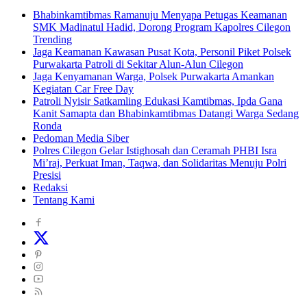
Bhabinkamtibmas Ramanuju Menyapa Petugas Keamanan
SMK Madinatul Hadid, Dorong Program Kapolres Cilegon
Trending
Jaga Keamanan Kawasan Pusat Kota, Personil Piket Polsek
Purwakarta Patroli di Sekitar Alun-Alun Cilegon
Jaga Kenyamanan Warga, Polsek Purwakarta Amankan
Kegiatan Car Free Day
Patroli Nyisir Satkamling Edukasi Kamtibmas, Ipda Gana
Kanit Samapta dan Bhabinkamtibmas Datangi Warga Sedang
Ronda
Pedoman Media Siber
Polres Cilegon Gelar Istighosah dan Ceramah PHBI Isra
Mi’raj, Perkuat Iman, Taqwa, dan Solidaritas Menuju Polri
Presisi
Redaksi
Tentang Kami