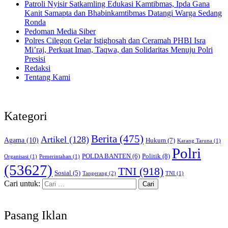
Patroli Nyisir Satkamling Edukasi Kamtibmas, Ipda Gana
Kanit Samapta dan Bhabinkamtibmas Datangi Warga Sedang
Ronda
Pedoman Media Siber
Polres Cilegon Gelar Istighosah dan Ceramah PHBI Isra
Mi’raj, Perkuat Iman, Taqwa, dan Solidaritas Menuju Polri
Presisi
Redaksi
Tentang Kami
Kategori
Berita
(475)
Artikel
(128)
Agama
(10)
Hukum
(7)
Karang Taruna
(1)
Polri
POLDA BANTEN
(6)
Politik
(8)
Organisasi
(1)
Pemerintahan
(1)
(53627)
TNI
(918)
Sosial
(5)
Tangerang
(2)
TNI
(1)
Cari untuk:
Pasang Iklan