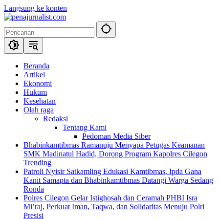
Langsung ke konten
Beranda
Artikel
Ekonomi
Hukum
Kesehatan
Olah raga
Redaksi
Tentang Kami
Pedoman Media Siber
Bhabinkamtibmas Ramanuju Menyapa Petugas Keamanan
SMK Madinatul Hadid, Dorong Program Kapolres Cilegon
Trending
Patroli Nyisir Satkamling Edukasi Kamtibmas, Ipda Gana
Kanit Samapta dan Bhabinkamtibmas Datangi Warga Sedang
Ronda
Polres Cilegon Gelar Istighosah dan Ceramah PHBI Isra
Mi’raj, Perkuat Iman, Taqwa, dan Solidaritas Menuju Polri
Presisi