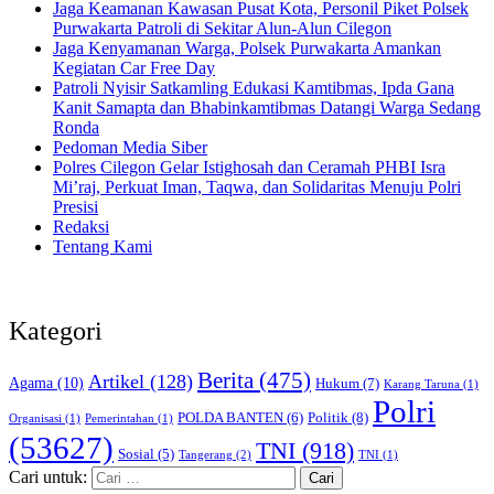
Jaga Keamanan Kawasan Pusat Kota, Personil Piket Polsek
Purwakarta Patroli di Sekitar Alun-Alun Cilegon
Jaga Kenyamanan Warga, Polsek Purwakarta Amankan
Kegiatan Car Free Day
Patroli Nyisir Satkamling Edukasi Kamtibmas, Ipda Gana
Kanit Samapta dan Bhabinkamtibmas Datangi Warga Sedang
Ronda
Pedoman Media Siber
Polres Cilegon Gelar Istighosah dan Ceramah PHBI Isra
Mi’raj, Perkuat Iman, Taqwa, dan Solidaritas Menuju Polri
Presisi
Redaksi
Tentang Kami
Kategori
Berita
(475)
Artikel
(128)
Agama
(10)
Hukum
(7)
Karang Taruna
(1)
Polri
POLDA BANTEN
(6)
Politik
(8)
Organisasi
(1)
Pemerintahan
(1)
(53627)
TNI
(918)
Sosial
(5)
Tangerang
(2)
TNI
(1)
Cari untuk: