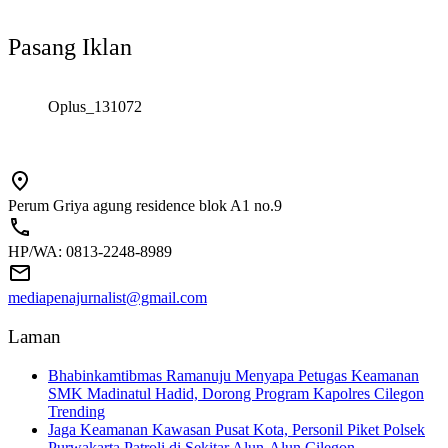
Pasang Iklan
Oplus_131072
Perum Griya agung residence blok A1 no.9
HP/WA: 0813-2248-8989
mediapenajurnalist@gmail.com
Laman
Bhabinkamtibmas Ramanuju Menyapa Petugas Keamanan
SMK Madinatul Hadid, Dorong Program Kapolres Cilegon
Trending
Jaga Keamanan Kawasan Pusat Kota, Personil Piket Polsek
Purwakarta Patroli di Sekitar Alun-Alun Cilegon