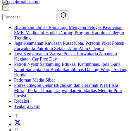
×
Bhabinkamtibmas Ramanuju Menyapa Petugas Keamanan
SMK Madinatul Hadid, Dorong Program Kapolres Cilegon
Trending
Jaga Keamanan Kawasan Pusat Kota, Personil Piket Polsek
Purwakarta Patroli di Sekitar Alun-Alun Cilegon
Jaga Kenyamanan Warga, Polsek Purwakarta Amankan
Kegiatan Car Free Day
Patroli Nyisir Satkamling Edukasi Kamtibmas, Ipda Gana
Kanit Samapta dan Bhabinkamtibmas Datangi Warga Sedang
Ronda
Pedoman Media Siber
Polres Cilegon Gelar Istighosah dan Ceramah PHBI Isra
Mi’raj, Perkuat Iman, Taqwa, dan Solidaritas Menuju Polri
Presisi
Redaksi
Tentang Kami