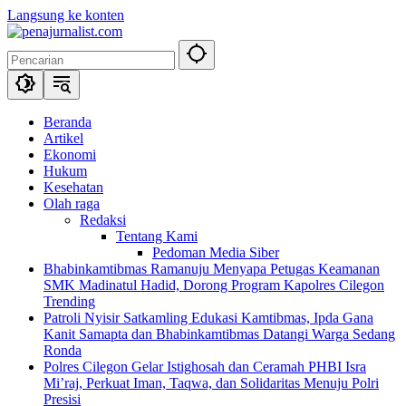
Langsung ke konten
Beranda
Artikel
Ekonomi
Hukum
Kesehatan
Olah raga
Redaksi
Tentang Kami
Pedoman Media Siber
Bhabinkamtibmas Ramanuju Menyapa Petugas Keamanan
SMK Madinatul Hadid, Dorong Program Kapolres Cilegon
Trending
Patroli Nyisir Satkamling Edukasi Kamtibmas, Ipda Gana
Kanit Samapta dan Bhabinkamtibmas Datangi Warga Sedang
Ronda
Polres Cilegon Gelar Istighosah dan Ceramah PHBI Isra
Mi’raj, Perkuat Iman, Taqwa, dan Solidaritas Menuju Polri
Presisi