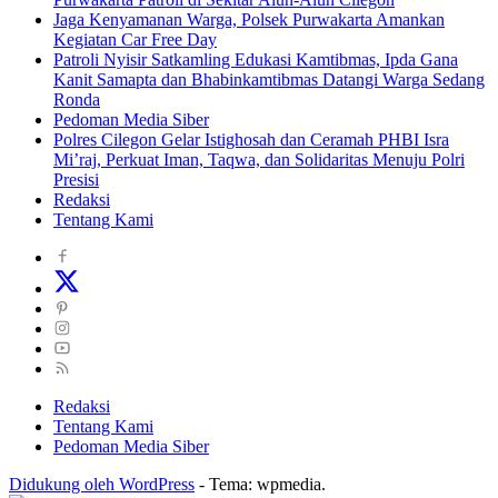
Jaga Kenyamanan Warga, Polsek Purwakarta Amankan
Kegiatan Car Free Day
Patroli Nyisir Satkamling Edukasi Kamtibmas, Ipda Gana
Kanit Samapta dan Bhabinkamtibmas Datangi Warga Sedang
Ronda
Pedoman Media Siber
Polres Cilegon Gelar Istighosah dan Ceramah PHBI Isra
Mi’raj, Perkuat Iman, Taqwa, dan Solidaritas Menuju Polri
Presisi
Redaksi
Tentang Kami
Redaksi
Tentang Kami
Pedoman Media Siber
Didukung oleh WordPress
-
Tema: wpmedia.