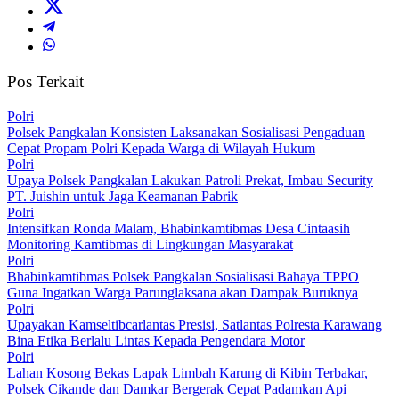
Pos Terkait
Polri
Polsek Pangkalan Konsisten Laksanakan Sosialisasi Pengaduan
Cepat Propam Polri Kepada Warga di Wilayah Hukum
Polri
Upaya Polsek Pangkalan Lakukan Patroli Prekat, Imbau Security
PT. Juishin untuk Jaga Keamanan Pabrik
Polri
Intensifkan Ronda Malam, Bhabinkamtibmas Desa Cintaasih
Monitoring Kamtibmas di Lingkungan Masyarakat
Polri
Bhabinkamtibmas Polsek Pangkalan Sosialisasi Bahaya TPPO
Guna Ingatkan Warga Parunglaksana akan Dampak Buruknya
Polri
Upayakan Kamseltibcarlantas Presisi, Satlantas Polresta Karawang
Bina Etika Berlalu Lintas Kepada Pengendara Motor
Polri
Lahan Kosong Bekas Lapak Limbah Karung di Kibin Terbakar,
Polsek Cikande dan Damkar Bergerak Cepat Padamkan Api