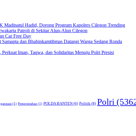
Madinatul Hadid, Dorong Program Kapolres Cilegon Trending
wakarta Patroli di Sekitar Alun-Alun Cilegon
an Car Free Day
nit Samapta dan Bhabinkamtibmas Datangi Warga Sedang Ronda
 Perkuat Iman, Taqwa, dan Solidaritas Menuju Polri Presisi
Polri
(536
POLDA BANTEN
(6)
Politik
(8)
ganisasi
(1)
Pemerintahan
(1)