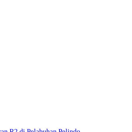
ran R2 di Pelabuhan Pelindo