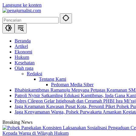
Langsung ke konten
Beranda
Artikel
Ekonomi
Hukum
Kesehatan
Olah raga
Redaksi
Tentang Kami
Pedoman Media Siber
Bhabinkamtibmas Ramanuju Menyapa Petugas Keamanan SMK 
Patroli Nyisir Satkamling Edukasi Kamtibmas, Ipda Gana Ka
Polres Cilegon Gelar Istighosah dan Ceramah PHBI Isra Mi’raj,
Jaga Keamanan Kawasan Pusat Kota, Personil Piket Polsek Pur
Jaga Kenyamanan Warga, Polsek Purwakarta Amankan Kegiat
Breaking News
Kepada Warga di Wilayah Hukum