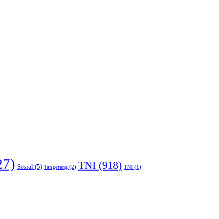
27)
TNI
(918)
Sosial
(5)
Tangerang
(2)
TNI
(1)