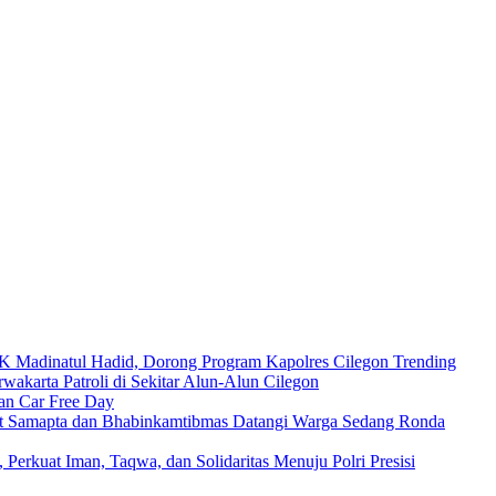
Madinatul Hadid, Dorong Program Kapolres Cilegon Trending
wakarta Patroli di Sekitar Alun-Alun Cilegon
an Car Free Day
nit Samapta dan Bhabinkamtibmas Datangi Warga Sedang Ronda
 Perkuat Iman, Taqwa, dan Solidaritas Menuju Polri Presisi