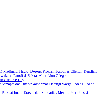
Madinatul Hadid, Dorong Program Kapolres Cilegon Trending
wakarta Patroli di Sekitar Alun-Alun Cilegon
an Car Free Day
nit Samapta dan Bhabinkamtibmas Datangi Warga Sedang Ronda
 Perkuat Iman, Taqwa, dan Solidaritas Menuju Polri Presisi