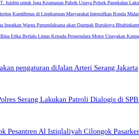
Upaya Polsek Pangkalan Lakuk
Intensifkan Ronda Mala
Bhabinkamt
Upayakan Kamselt
kan pengaturan diJalan Arteri Serang Jakarta
Polres Serang Lakukan Patroli Dialogis di SP
k Pesantren Al Istiqlaliyah Cilongok Pasark