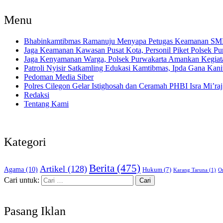
Menu
Bhabinkamtibmas Ramanuju Menyapa Petugas Keamanan SMK 
Jaga Keamanan Kawasan Pusat Kota, Personil Piket Polsek Pur
Jaga Kenyamanan Warga, Polsek Purwakarta Amankan Kegiat
Patroli Nyisir Satkamling Edukasi Kamtibmas, Ipda Gana Ka
Pedoman Media Siber
Polres Cilegon Gelar Istighosah dan Ceramah PHBI Isra Mi’raj,
Redaksi
Tentang Kami
Kategori
Berita
(475)
Artikel
(128)
Agama
(10)
Hukum
(7)
Karang Taruna
(1)
Or
Cari untuk:
Pasang Iklan