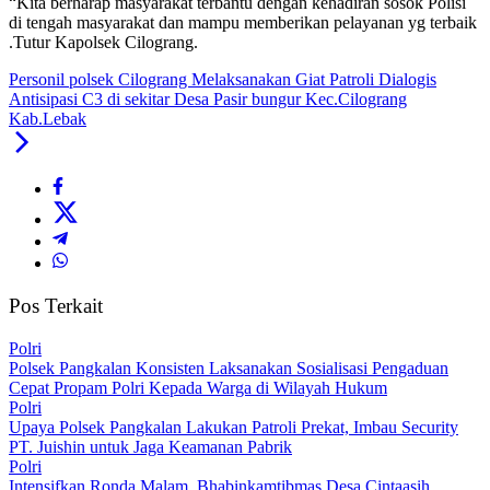
“Kita berharap masyarakat terbantu dengan kehadiran sosok Polisi
di tengah masyarakat dan mampu memberikan pelayanan yg terbaik
.Tutur Kapolsek Cilograng.
Personil polsek Cilograng Melaksanakan Giat Patroli Dialogis
Antisipasi C3 di sekitar Desa Pasir bungur Kec.Cilograng
Kab.Lebak
Pos Terkait
Polri
Polsek Pangkalan Konsisten Laksanakan Sosialisasi Pengaduan
Cepat Propam Polri Kepada Warga di Wilayah Hukum
Polri
Upaya Polsek Pangkalan Lakukan Patroli Prekat, Imbau Security
PT. Juishin untuk Jaga Keamanan Pabrik
Polri
Intensifkan Ronda Malam, Bhabinkamtibmas Desa Cintaasih