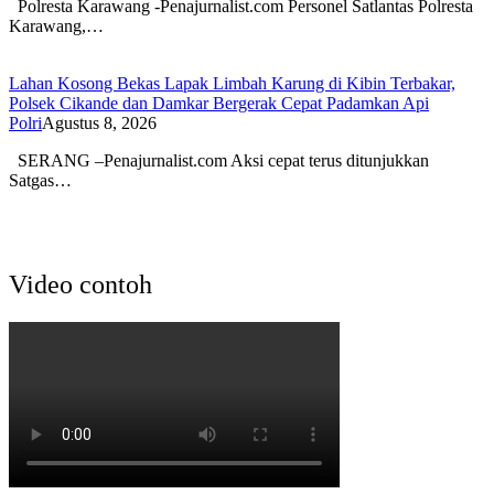
Polresta Karawang -Penajurnalist.com Personel Satlantas Polresta
Karawang,…
Lahan Kosong Bekas Lapak Limbah Karung di Kibin Terbakar,
Polsek Cikande dan Damkar Bergerak Cepat Padamkan Api
Polri
Agustus 8, 2026
SERANG –Penajurnalist.com Aksi cepat terus ditunjukkan
Satgas…
Video contoh