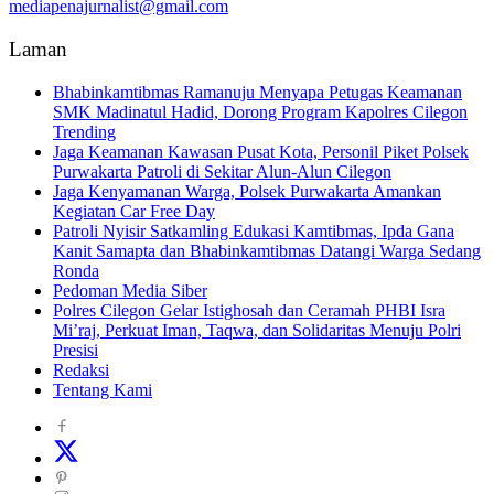
mediapenajurnalist@gmail.com
Laman
Bhabinkamtibmas Ramanuju Menyapa Petugas Keamanan
SMK Madinatul Hadid, Dorong Program Kapolres Cilegon
Trending
Jaga Keamanan Kawasan Pusat Kota, Personil Piket Polsek
Purwakarta Patroli di Sekitar Alun-Alun Cilegon
Jaga Kenyamanan Warga, Polsek Purwakarta Amankan
Kegiatan Car Free Day
Patroli Nyisir Satkamling Edukasi Kamtibmas, Ipda Gana
Kanit Samapta dan Bhabinkamtibmas Datangi Warga Sedang
Ronda
Pedoman Media Siber
Polres Cilegon Gelar Istighosah dan Ceramah PHBI Isra
Mi’raj, Perkuat Iman, Taqwa, dan Solidaritas Menuju Polri
Presisi
Redaksi
Tentang Kami