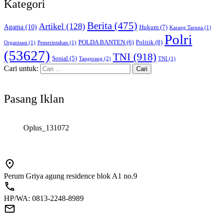
Kategori
Berita
(475)
Artikel
(128)
Agama
(10)
Hukum
(7)
Karang Taruna
(1)
Polri
POLDA BANTEN
(6)
Politik
(8)
Organisasi
(1)
Pemerintahan
(1)
(53627)
TNI
(918)
Sosial
(5)
Tangerang
(2)
TNI
(1)
Cari untuk:
Pasang Iklan
Oplus_131072
Perum Griya agung residence blok A1 no.9
HP/WA: 0813-2248-8989