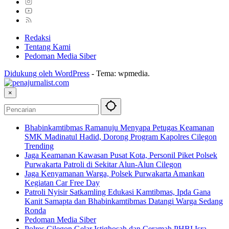
Redaksi
Tentang Kami
Pedoman Media Siber
Didukung oleh WordPress
-
Tema: wpmedia.
×
Bhabinkamtibmas Ramanuju Menyapa Petugas Keamanan
SMK Madinatul Hadid, Dorong Program Kapolres Cilegon
Trending
Jaga Keamanan Kawasan Pusat Kota, Personil Piket Polsek
Purwakarta Patroli di Sekitar Alun-Alun Cilegon
Jaga Kenyamanan Warga, Polsek Purwakarta Amankan
Kegiatan Car Free Day
Patroli Nyisir Satkamling Edukasi Kamtibmas, Ipda Gana
Kanit Samapta dan Bhabinkamtibmas Datangi Warga Sedang
Ronda
Pedoman Media Siber
Polres Cilegon Gelar Istighosah dan Ceramah PHBI Isra