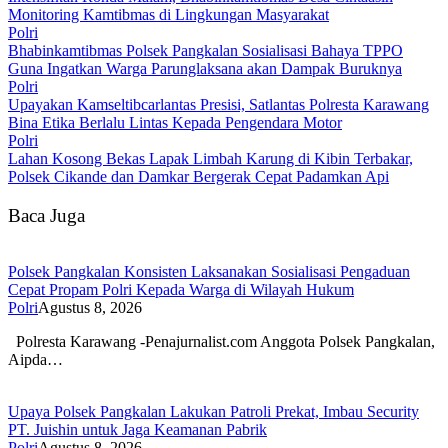
Monitoring Kamtibmas di Lingkungan Masyarakat
Polri
Bhabinkamtibmas Polsek Pangkalan Sosialisasi Bahaya TPPO
Guna Ingatkan Warga Parunglaksana akan Dampak Buruknya
Polri
Upayakan Kamseltibcarlantas Presisi, Satlantas Polresta Karawang
Bina Etika Berlalu Lintas Kepada Pengendara Motor
Polri
Lahan Kosong Bekas Lapak Limbah Karung di Kibin Terbakar,
Polsek Cikande dan Damkar Bergerak Cepat Padamkan Api
Baca Juga
Polsek Pangkalan Konsisten Laksanakan Sosialisasi Pengaduan
Cepat Propam Polri Kepada Warga di Wilayah Hukum
Polri
Agustus 8, 2026
Polresta Karawang -Penajurnalist.com Anggota Polsek Pangkalan,
Aipda…
Upaya Polsek Pangkalan Lakukan Patroli Prekat, Imbau Security
PT. Juishin untuk Jaga Keamanan Pabrik
Polri
Agustus 8, 2026