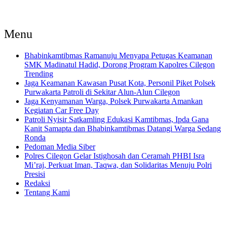
Menu
Bhabinkamtibmas Ramanuju Menyapa Petugas Keamanan
SMK Madinatul Hadid, Dorong Program Kapolres Cilegon
Trending
Jaga Keamanan Kawasan Pusat Kota, Personil Piket Polsek
Purwakarta Patroli di Sekitar Alun-Alun Cilegon
Jaga Kenyamanan Warga, Polsek Purwakarta Amankan
Kegiatan Car Free Day
Patroli Nyisir Satkamling Edukasi Kamtibmas, Ipda Gana
Kanit Samapta dan Bhabinkamtibmas Datangi Warga Sedang
Ronda
Pedoman Media Siber
Polres Cilegon Gelar Istighosah dan Ceramah PHBI Isra
Mi’raj, Perkuat Iman, Taqwa, dan Solidaritas Menuju Polri
Presisi
Redaksi
Tentang Kami