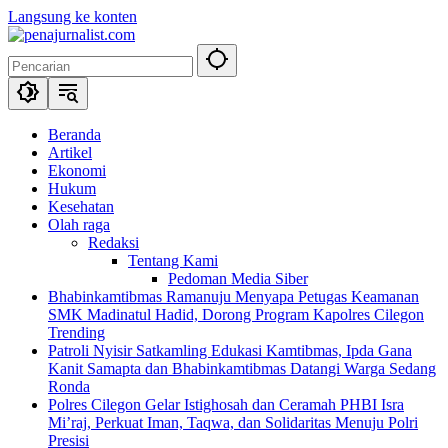
Langsung ke konten
Beranda
Artikel
Ekonomi
Hukum
Kesehatan
Olah raga
Redaksi
Tentang Kami
Pedoman Media Siber
Bhabinkamtibmas Ramanuju Menyapa Petugas Keamanan
SMK Madinatul Hadid, Dorong Program Kapolres Cilegon
Trending
Patroli Nyisir Satkamling Edukasi Kamtibmas, Ipda Gana
Kanit Samapta dan Bhabinkamtibmas Datangi Warga Sedang
Ronda
Polres Cilegon Gelar Istighosah dan Ceramah PHBI Isra
Mi’raj, Perkuat Iman, Taqwa, dan Solidaritas Menuju Polri
Presisi