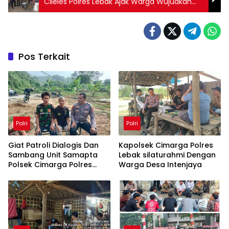
Cileles Polres Lebak Ajak Warga Wujudkan
Situasi Kamtibmas Yang Aman Kondusif
Pos Terkait
Polri
Polri
Giat Patroli Dialogis Dan
Kapolsek Cimarga Polres
Sambang Unit Samapta
Lebak silaturahmi Dengan
Polsek Cimarga Polres
Warga Desa Intenjaya
Lebak