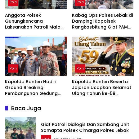
Polri
Polri
Anggota Polsek
Kabag Ops Polres Lebak di
Gunungkencana
Dampingi Kapolsek
Laksanakan Patroli Malam,
Rangkasbitung Giat PAM
Ajak Warga Bersama Jaga
Aksi Unras di Kantor
Kamtibmas
DPMPTSP Lebak
Polri
Polri
Kapolda Banten Hadiri
Kapolda Banten Beserta
Ground Breaking
Jajaran Ucapkan Selamat
Pembangunan Gedung
Ulang Tahun ke-59
Kantor DPD RI di Ibu Kota
Panglima TNI Jenderal TNI
Provinsi Banten
Agus Subiyanto
Baca Juga
Giat Patroli Dialogis Dan Sambang Unit
Samapta Polsek Cimarga Polres Lebak