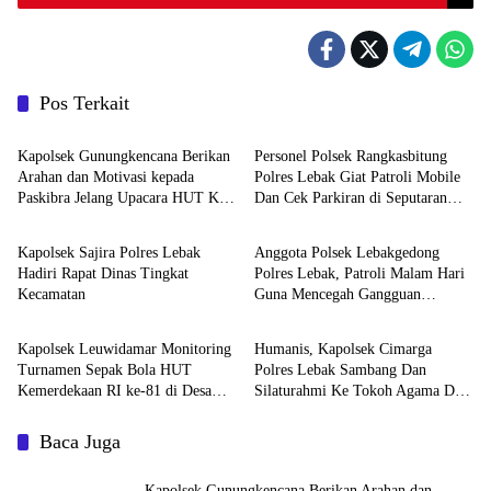
Pos Terkait
Polri
Polri
‎Kapolsek Gunungkencana Berikan
Personel Polsek Rangkasbitung
Arahan dan Motivasi kepada
Polres Lebak Giat Patroli Mobile
Paskibra Jelang Upacara HUT Ke-
Dan Cek Parkiran di Seputaran
Polri
Polri
81 Kemerdekaan RI
Jalan Sunan Kalijaga
Kapolsek Sajira Polres Lebak
Anggota Polsek Lebakgedong
Hadiri Rapat Dinas Tingkat
Polres Lebak, Patroli Malam Hari
Kecamatan
Guna Mencegah Gangguan
Polri
Polri
Kamtibmas
Kapolsek Leuwidamar Monitoring
Humanis, Kapolsek Cimarga
Turnamen Sepak Bola HUT
Polres Lebak Sambang Dan
Kemerdekaan RI ke-81 di Desa
Silaturahmi Ke Tokoh Agama Desa
Cisimeut
Margajaya
Baca Juga
‎Kapolsek Gunungkencana Berikan Arahan dan