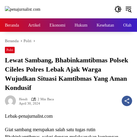
Langsung
ke
konten
Beranda
Artikel
Ekonomi
Hukum
Kesehatan
Olah ra
Beranda
Polri
Polri
Lewat Sambang, Bhabinkamtibmas Polsek
Cileles Polres Lebak Ajak Warga
Wujudkan Situasi Kamtibmas Yang Aman
Kondusif
Hendi
2 Min Baca
April 30, 2024
Lebak-penajurnalist.com
Giat sambang merupakan salah satu tugas rutin
Bhabinkamtibmas, yakni dengan melaksanakan kunjungan