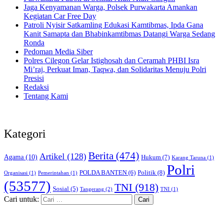
Jaga Kenyamanan Warga, Polsek Purwakarta Amankan
Kegiatan Car Free Day
Patroli Nyisir Satkamling Edukasi Kamtibmas, Ipda Gana
Kanit Samapta dan Bhabinkamtibmas Datangi Warga Sedang
Ronda
Pedoman Media Siber
Polres Cilegon Gelar Istighosah dan Ceramah PHBI Isra
Mi’raj, Perkuat Iman, Taqwa, dan Solidaritas Menuju Polri
Presisi
Redaksi
Tentang Kami
Kategori
Berita
(474)
Artikel
(128)
Agama
(10)
Hukum
(7)
Karang Taruna
(1)
Polri
POLDA BANTEN
(6)
Politik
(8)
Organisasi
(1)
Pemerintahan
(1)
(53577)
TNI
(918)
Sosial
(5)
Tangerang
(2)
TNI
(1)
Cari untuk: