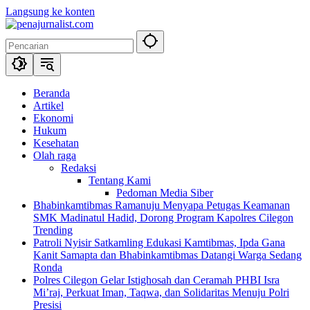
Langsung ke konten
Beranda
Artikel
Ekonomi
Hukum
Kesehatan
Olah raga
Redaksi
Tentang Kami
Pedoman Media Siber
Bhabinkamtibmas Ramanuju Menyapa Petugas Keamanan
SMK Madinatul Hadid, Dorong Program Kapolres Cilegon
Trending
Patroli Nyisir Satkamling Edukasi Kamtibmas, Ipda Gana
Kanit Samapta dan Bhabinkamtibmas Datangi Warga Sedang
Ronda
Polres Cilegon Gelar Istighosah dan Ceramah PHBI Isra
Mi’raj, Perkuat Iman, Taqwa, dan Solidaritas Menuju Polri
Presisi