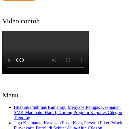
Video contoh
Menu
Bhabinkamtibmas Ramanuju Menyapa Petugas Keamanan
SMK Madinatul Hadid, Dorong Program Kapolres Cilegon
Trending
Jaga Keamanan Kawasan Pusat Kota, Personil Piket Polsek
Purwakarta Patroli di Sekitar Alun-Alun Cilegon