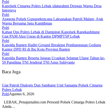
Polri
Kapolsek Cimarga Polres Lebak silaturahmi Dengan Warga Desa
Intenjaya
Polri
Anggota Polsek Gunungkencana Laksanakan Patroli Malam, Ajak
Warga Bersama Jaga Kamtibmas
Polri
Kabag Ops Polres Lebak di Dampingi Kapolsek Rangkasbitung
Giat PAM Aksi Unras di Kantor DPMPTSP Lebak
Polri
Kapolda Banten Hadiri Ground Breaking Pembangunan Gedung
Kantor DPD RI di Ibu Kota Provinsi Banten
Polri
Kapolda Banten Beserta Jajaran Ucapkan Selamat Ulang Tahun ke-
59 Panglima TNI Jenderal TNI Agus Subiyanto
Baca Juga
Giat Patroli Dialogis Dan Sambang Unit Samapta Polsek Cimarga
Polres Lebak
Polri
Agustus 6, 2026
LEBAK_Penajurnalist.com Personil Polsek Cimarga Polres Lebak
Aipda…