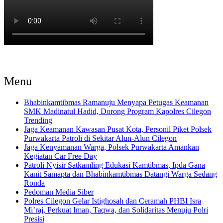
Menu
Bhabinkamtibmas Ramanuju Menyapa Petugas Keamanan
SMK Madinatul Hadid, Dorong Program Kapolres Cilegon
Trending
Jaga Keamanan Kawasan Pusat Kota, Personil Piket Polsek
Purwakarta Patroli di Sekitar Alun-Alun Cilegon
Jaga Kenyamanan Warga, Polsek Purwakarta Amankan
Kegiatan Car Free Day
Patroli Nyisir Satkamling Edukasi Kamtibmas, Ipda Gana
Kanit Samapta dan Bhabinkamtibmas Datangi Warga Sedang
Ronda
Pedoman Media Siber
Polres Cilegon Gelar Istighosah dan Ceramah PHBI Isra
Mi’raj, Perkuat Iman, Taqwa, dan Solidaritas Menuju Polri
Presisi