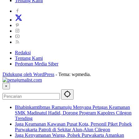
Tentang Kami
Redaksi
Tentang Kami
Pedoman Media Siber
Didukung oleh WordPress
-
Tema: wpmedia.
×
Bhabinkamtibmas Ramanuju Menyapa Petugas Keamanan
SMK Madinatul Hadid, Dorong Program Kapolres Cilegon
Trending
Jaga Keamanan Kawasan Pusat Kota, Personil Piket Polsek
Purwakarta Patroli di Sekitar Alun-Alun Cilegon
Jaga Kenyamanan Warga, Polsek Purwakarta Amankan