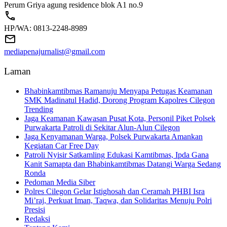
Perum Griya agung residence blok A1 no.9
HP/WA: 0813-2248-8989
mediapenajurnalist@gmail.com
Laman
Bhabinkamtibmas Ramanuju Menyapa Petugas Keamanan
SMK Madinatul Hadid, Dorong Program Kapolres Cilegon
Trending
Jaga Keamanan Kawasan Pusat Kota, Personil Piket Polsek
Purwakarta Patroli di Sekitar Alun-Alun Cilegon
Jaga Kenyamanan Warga, Polsek Purwakarta Amankan
Kegiatan Car Free Day
Patroli Nyisir Satkamling Edukasi Kamtibmas, Ipda Gana
Kanit Samapta dan Bhabinkamtibmas Datangi Warga Sedang
Ronda
Pedoman Media Siber
Polres Cilegon Gelar Istighosah dan Ceramah PHBI Isra
Mi’raj, Perkuat Iman, Taqwa, dan Solidaritas Menuju Polri
Presisi
Redaksi