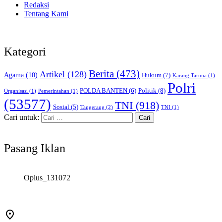
Redaksi
Tentang Kami
Kategori
Berita
(473)
Artikel
(128)
Agama
(10)
Hukum
(7)
Karang Taruna
(1)
Polri
POLDA BANTEN
(6)
Politik
(8)
Organisasi
(1)
Pemerintahan
(1)
(53577)
TNI
(918)
Sosial
(5)
Tangerang
(2)
TNI
(1)
Cari untuk:
Pasang Iklan
Oplus_131072