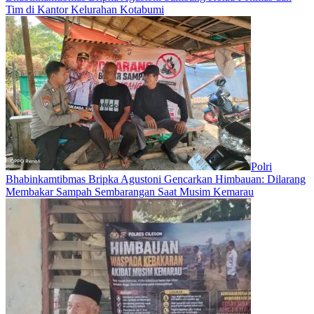
Tim di Kantor Kelurahan Kotabumi
Polri
Bhabinkamtibmas Bripka Agustoni Gencarkan Himbauan: Dilarang
Membakar Sampah Sembarangan Saat Musim Kemarau