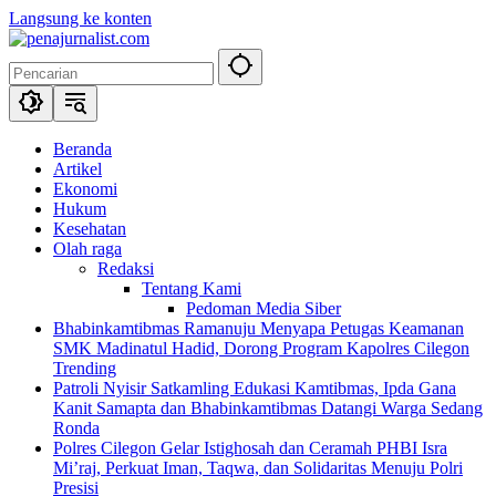
Langsung ke konten
Beranda
Artikel
Ekonomi
Hukum
Kesehatan
Olah raga
Redaksi
Tentang Kami
Pedoman Media Siber
Bhabinkamtibmas Ramanuju Menyapa Petugas Keamanan
SMK Madinatul Hadid, Dorong Program Kapolres Cilegon
Trending
Patroli Nyisir Satkamling Edukasi Kamtibmas, Ipda Gana
Kanit Samapta dan Bhabinkamtibmas Datangi Warga Sedang
Ronda
Polres Cilegon Gelar Istighosah dan Ceramah PHBI Isra
Mi’raj, Perkuat Iman, Taqwa, dan Solidaritas Menuju Polri
Presisi