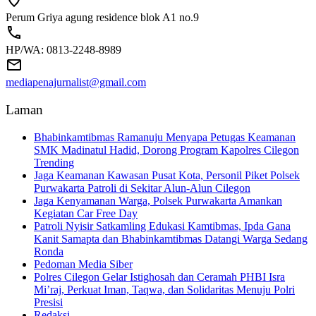
Perum Griya agung residence blok A1 no.9
HP/WA: 0813-2248-8989
mediapenajurnalist@gmail.com
Laman
Bhabinkamtibmas Ramanuju Menyapa Petugas Keamanan
SMK Madinatul Hadid, Dorong Program Kapolres Cilegon
Trending
Jaga Keamanan Kawasan Pusat Kota, Personil Piket Polsek
Purwakarta Patroli di Sekitar Alun-Alun Cilegon
Jaga Kenyamanan Warga, Polsek Purwakarta Amankan
Kegiatan Car Free Day
Patroli Nyisir Satkamling Edukasi Kamtibmas, Ipda Gana
Kanit Samapta dan Bhabinkamtibmas Datangi Warga Sedang
Ronda
Pedoman Media Siber
Polres Cilegon Gelar Istighosah dan Ceramah PHBI Isra
Mi’raj, Perkuat Iman, Taqwa, dan Solidaritas Menuju Polri
Presisi
Redaksi