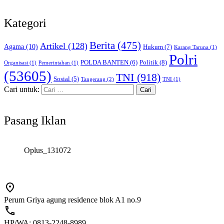
Kategori
Berita
(475)
Artikel
(128)
Agama
(10)
Hukum
(7)
Karang Taruna
(1)
Polri
POLDA BANTEN
(6)
Politik
(8)
Organisasi
(1)
Pemerintahan
(1)
(53605)
TNI
(918)
Sosial
(5)
Tangerang
(2)
TNI
(1)
Cari untuk:
Pasang Iklan
Oplus_131072
Perum Griya agung residence blok A1 no.9
HP/WA: 0813-2248-8989