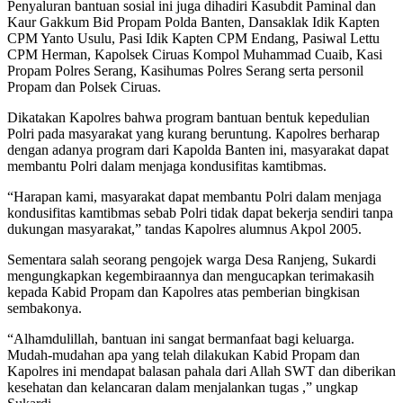
Penyaluran bantuan sosial ini juga dihadiri Kasubdit Paminal dan
Kaur Gakkum Bid Propam Polda Banten, Dansaklak Idik Kapten
CPM Yanto Usulu, Pasi Idik Kapten CPM Endang, Pasiwal Lettu
CPM Herman, Kapolsek Ciruas Kompol Muhammad Cuaib, Kasi
Propam Polres Serang, Kasihumas Polres Serang serta personil
Propam dan Polsek Ciruas.
Dikatakan Kapolres bahwa program bantuan bentuk kepedulian
Polri pada masyarakat yang kurang beruntung. Kapolres berharap
dengan adanya program dari Kapolda Banten ini, masyarakat dapat
membantu Polri dalam menjaga kondusifitas kamtibmas.
“Harapan kami, masyarakat dapat membantu Polri dalam menjaga
kondusifitas kamtibmas sebab Polri tidak dapat bekerja sendiri tanpa
dukungan masyarakat,” tandas Kapolres alumnus Akpol 2005.
Sementara salah seorang pengojek warga Desa Ranjeng, Sukardi
mengungkapkan kegembiraannya dan mengucapkan terimakasih
kepada Kabid Propam dan Kapolres atas pemberian bingkisan
sembakonya.
“Alhamdulillah, bantuan ini sangat bermanfaat bagi keluarga.
Mudah-mudahan apa yang telah dilakukan Kabid Propam dan
Kapolres ini mendapat balasan pahala dari Allah SWT dan diberikan
kesehatan dan kelancaran dalam menjalankan tugas ,” ungkap