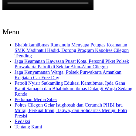
Menu
Bhabinkamtibmas Ramanuju Menyapa Petugas Keamanan
SMK Madinatul Hadid, Dorong Program Kapolres Cilegon
Trending
Jaga Keamanan Kawasan Pusat Kota, Personil Piket Polsek
Purwakarta Patroli di Sekitar Alun-Alun Cilegon
Jaga Kenyamanan Warga, Polsek Purwakarta Amankan
Kegiatan Car Free Day
Patroli Nyisir Satkamling Edukasi Kamtibmas, Ipda Gana
Kanit Samapta dan Bhabinkamtibmas Datangi Warga Sedang
Ronda
Pedoman Media Siber
Polres Cilegon Gelar Istighosah dan Ceramah PHBI Isra
Mi’raj, Perkuat Iman, Taqwa, dan Solidaritas Menuju Polri
Presisi
Redaksi
Tentang Kami