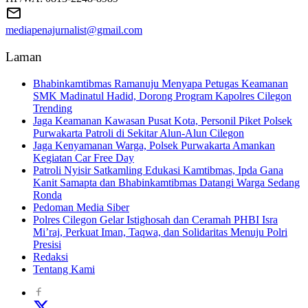
mediapenajurnalist@gmail.com
Laman
Bhabinkamtibmas Ramanuju Menyapa Petugas Keamanan
SMK Madinatul Hadid, Dorong Program Kapolres Cilegon
Trending
Jaga Keamanan Kawasan Pusat Kota, Personil Piket Polsek
Purwakarta Patroli di Sekitar Alun-Alun Cilegon
Jaga Kenyamanan Warga, Polsek Purwakarta Amankan
Kegiatan Car Free Day
Patroli Nyisir Satkamling Edukasi Kamtibmas, Ipda Gana
Kanit Samapta dan Bhabinkamtibmas Datangi Warga Sedang
Ronda
Pedoman Media Siber
Polres Cilegon Gelar Istighosah dan Ceramah PHBI Isra
Mi’raj, Perkuat Iman, Taqwa, dan Solidaritas Menuju Polri
Presisi
Redaksi
Tentang Kami