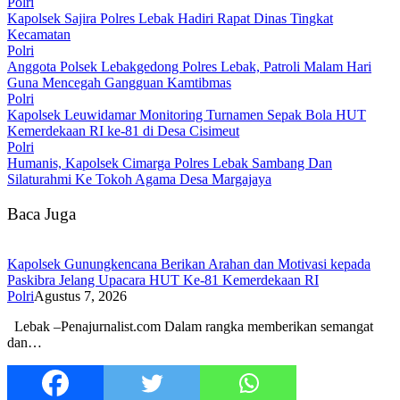
Polri
Kapolsek Sajira Polres Lebak Hadiri Rapat Dinas Tingkat
Kecamatan
Polri
Anggota Polsek Lebakgedong Polres Lebak, Patroli Malam Hari
Guna Mencegah Gangguan Kamtibmas
Polri
Kapolsek Leuwidamar Monitoring Turnamen Sepak Bola HUT
Kemerdekaan RI ke-81 di Desa Cisimeut
Polri
Humanis, Kapolsek Cimarga Polres Lebak Sambang Dan
Silaturahmi Ke Tokoh Agama Desa Margajaya
Baca Juga
‎Kapolsek Gunungkencana Berikan Arahan dan Motivasi kepada
Paskibra Jelang Upacara HUT Ke-81 Kemerdekaan RI
Polri
Agustus 7, 2026
‎Lebak –Penajurnalist.com Dalam rangka memberikan semangat
dan…