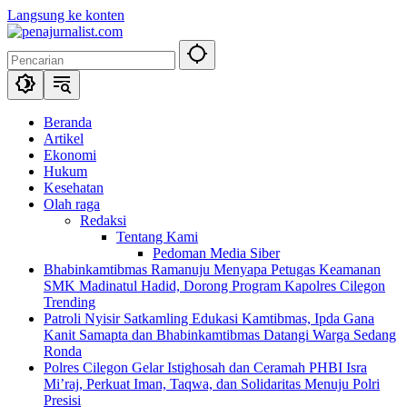
Langsung ke konten
Beranda
Artikel
Ekonomi
Hukum
Kesehatan
Olah raga
Redaksi
Tentang Kami
Pedoman Media Siber
Bhabinkamtibmas Ramanuju Menyapa Petugas Keamanan
SMK Madinatul Hadid, Dorong Program Kapolres Cilegon
Trending
Patroli Nyisir Satkamling Edukasi Kamtibmas, Ipda Gana
Kanit Samapta dan Bhabinkamtibmas Datangi Warga Sedang
Ronda
Polres Cilegon Gelar Istighosah dan Ceramah PHBI Isra
Mi’raj, Perkuat Iman, Taqwa, dan Solidaritas Menuju Polri
Presisi