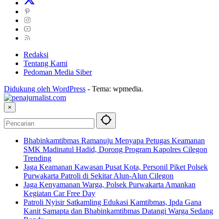
Redaksi
Tentang Kami
Pedoman Media Siber
Didukung oleh WordPress
-
Tema: wpmedia.
×
Bhabinkamtibmas Ramanuju Menyapa Petugas Keamanan
SMK Madinatul Hadid, Dorong Program Kapolres Cilegon
Trending
Jaga Keamanan Kawasan Pusat Kota, Personil Piket Polsek
Purwakarta Patroli di Sekitar Alun-Alun Cilegon
Jaga Kenyamanan Warga, Polsek Purwakarta Amankan
Kegiatan Car Free Day
Patroli Nyisir Satkamling Edukasi Kamtibmas, Ipda Gana
Kanit Samapta dan Bhabinkamtibmas Datangi Warga Sedang