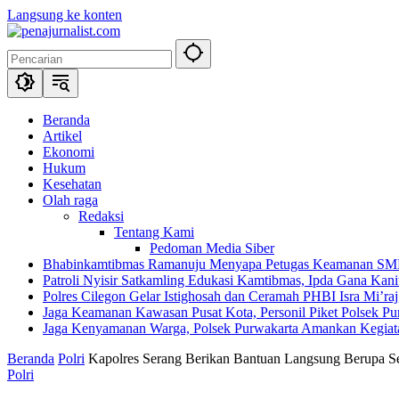
Langsung ke konten
Beranda
Artikel
Ekonomi
Hukum
Kesehatan
Olah raga
Redaksi
Tentang Kami
Pedoman Media Siber
Bhabinkamtibmas Ramanuju Menyapa Petugas Keamanan SMK 
Patroli Nyisir Satkamling Edukasi Kamtibmas, Ipda Gana Ka
Polres Cilegon Gelar Istighosah dan Ceramah PHBI Isra Mi’raj,
Jaga Keamanan Kawasan Pusat Kota, Personil Piket Polsek Pur
Jaga Kenyamanan Warga, Polsek Purwakarta Amankan Kegiat
Beranda
Polri
Kapolres Serang Berikan Bantuan Langsung Berupa 
Polri