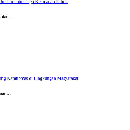
 Juishin untuk Jaga Keamanan Pabrik
gkalan…
ring Kamtibmas di Lingkungan Masyarakat
manan…