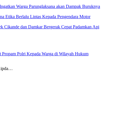
 Ingatkan Warga Parunglaksana akan Dampak Buruknya
ina Etika Berlalu Lintas Kepada Pengendara Motor
sek Cikande dan Damkar Bergerak Cepat Padamkan Api
at Propam Polri Kepada Warga di Wilayah Hukum
 Aipda…