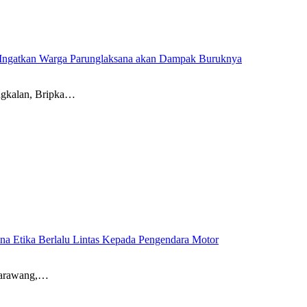
 Ingatkan Warga Parunglaksana akan Dampak Buruknya
ngkalan, Bripka…
ina Etika Berlalu Lintas Kepada Pengendara Motor
 Karawang,…