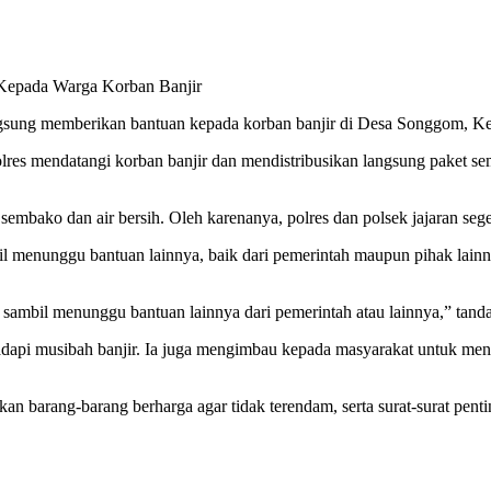
 Kepada Warga Korban Banjir
gsung memberikan bantuan kepada korban banjir di Desa Songgom, K
s mendatangi korban banjir dan mendistribusikan langsung paket semb
u sembako dan air bersih. Oleh karenanya, polres dan polsek jajaran 
l menunggu bantuan lainnya, baik dari pemerintah maupun pihak lainn
sambil menunggu bantuan lainnya dari pemerintah atau lainnya,” tand
dapi musibah banjir. Ia juga mengimbau kepada masyarakat untuk me
barang-barang berharga agar tidak terendam, serta surat-surat penting