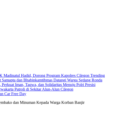
Madinatul Hadid, Dorong Program Kapolres Cilegon Trending
nit Samapta dan Bhabinkamtibmas Datangi Warga Sedang Ronda
 Perkuat Iman, Taqwa, dan Solidaritas Menuju Polri Presisi
wakarta Patroli di Sekitar Alun-Alun Cilegon
an Car Free Day
Sembako dan Minuman Kepada Warga Korban Banjir