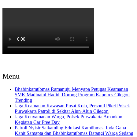
Menu
Bhabinkamtibmas Ramanuju Menyapa Petugas Keamanan
SMK Madinatul Hadid, Dorong Program Kapolres Cilegon
Trending
Jaga Keamanan Kawasan Pusat Kota, Personil Piket Polsek
Purwakarta Patroli di Sekitar Alun-Alun Cilegon
Jaga Kenyamanan Warga, Polsek Purwakarta Amankan
Kegiatan Car Free Day
Patroli Nyisir Satkamling Edukasi Kamtibmas, Ipda Gana
Kanit Samapta dan Bhabinkamtibmas Datangi Warga Sedang