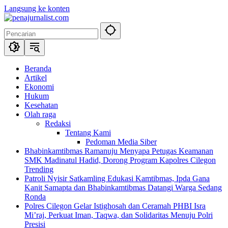
Langsung ke konten
Beranda
Artikel
Ekonomi
Hukum
Kesehatan
Olah raga
Redaksi
Tentang Kami
Pedoman Media Siber
Bhabinkamtibmas Ramanuju Menyapa Petugas Keamanan
SMK Madinatul Hadid, Dorong Program Kapolres Cilegon
Trending
Patroli Nyisir Satkamling Edukasi Kamtibmas, Ipda Gana
Kanit Samapta dan Bhabinkamtibmas Datangi Warga Sedang
Ronda
Polres Cilegon Gelar Istighosah dan Ceramah PHBI Isra
Mi’raj, Perkuat Iman, Taqwa, dan Solidaritas Menuju Polri
Presisi