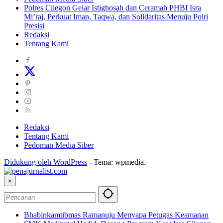
Polres Cilegon Gelar Istighosah dan Ceramah PHBI Isra
Mi’raj, Perkuat Iman, Taqwa, dan Solidaritas Menuju Polri
Presisi
Redaksi
Tentang Kami
Redaksi
Tentang Kami
Pedoman Media Siber
Didukung oleh WordPress
-
Tema: wpmedia.
×
Bhabinkamtibmas Ramanuju Menyapa Petugas Keamanan