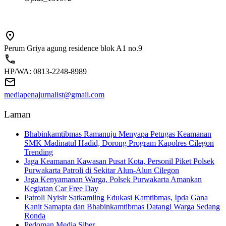
Perum Griya agung residence blok A1 no.9
HP/WA: 0813-2248-8989
mediapenajurnalist@gmail.com
Laman
Bhabinkamtibmas Ramanuju Menyapa Petugas Keamanan
SMK Madinatul Hadid, Dorong Program Kapolres Cilegon
Trending
Jaga Keamanan Kawasan Pusat Kota, Personil Piket Polsek
Purwakarta Patroli di Sekitar Alun-Alun Cilegon
Jaga Kenyamanan Warga, Polsek Purwakarta Amankan
Kegiatan Car Free Day
Patroli Nyisir Satkamling Edukasi Kamtibmas, Ipda Gana
Kanit Samapta dan Bhabinkamtibmas Datangi Warga Sedang
Ronda
Pedoman Media Siber