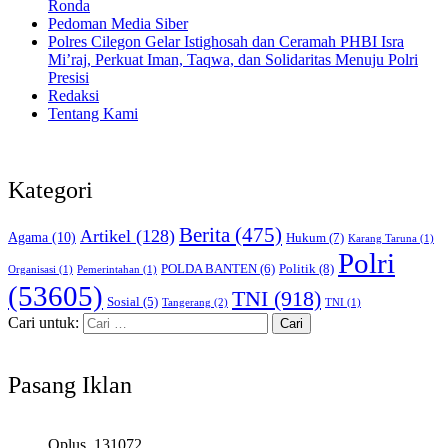
Ronda
Pedoman Media Siber
Polres Cilegon Gelar Istighosah dan Ceramah PHBI Isra
Mi’raj, Perkuat Iman, Taqwa, dan Solidaritas Menuju Polri
Presisi
Redaksi
Tentang Kami
Kategori
Berita
(475)
Artikel
(128)
Agama
(10)
Hukum
(7)
Karang Taruna
(1)
Polri
POLDA BANTEN
(6)
Politik
(8)
Organisasi
(1)
Pemerintahan
(1)
(53605)
TNI
(918)
Sosial
(5)
Tangerang
(2)
TNI
(1)
Cari untuk:
Pasang Iklan
Oplus_131072