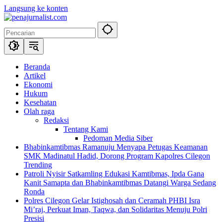
Langsung ke konten
Beranda
Artikel
Ekonomi
Hukum
Kesehatan
Olah raga
Redaksi
Tentang Kami
Pedoman Media Siber
Bhabinkamtibmas Ramanuju Menyapa Petugas Keamanan
SMK Madinatul Hadid, Dorong Program Kapolres Cilegon
Trending
Patroli Nyisir Satkamling Edukasi Kamtibmas, Ipda Gana
Kanit Samapta dan Bhabinkamtibmas Datangi Warga Sedang
Ronda
Polres Cilegon Gelar Istighosah dan Ceramah PHBI Isra
Mi’raj, Perkuat Iman, Taqwa, dan Solidaritas Menuju Polri
Presisi