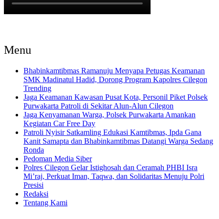
Menu
Bhabinkamtibmas Ramanuju Menyapa Petugas Keamanan
SMK Madinatul Hadid, Dorong Program Kapolres Cilegon
Trending
Jaga Keamanan Kawasan Pusat Kota, Personil Piket Polsek
Purwakarta Patroli di Sekitar Alun-Alun Cilegon
Jaga Kenyamanan Warga, Polsek Purwakarta Amankan
Kegiatan Car Free Day
Patroli Nyisir Satkamling Edukasi Kamtibmas, Ipda Gana
Kanit Samapta dan Bhabinkamtibmas Datangi Warga Sedang
Ronda
Pedoman Media Siber
Polres Cilegon Gelar Istighosah dan Ceramah PHBI Isra
Mi’raj, Perkuat Iman, Taqwa, dan Solidaritas Menuju Polri
Presisi
Redaksi
Tentang Kami