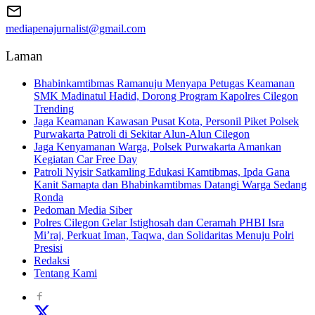
mediapenajurnalist@gmail.com
Laman
Bhabinkamtibmas Ramanuju Menyapa Petugas Keamanan
SMK Madinatul Hadid, Dorong Program Kapolres Cilegon
Trending
Jaga Keamanan Kawasan Pusat Kota, Personil Piket Polsek
Purwakarta Patroli di Sekitar Alun-Alun Cilegon
Jaga Kenyamanan Warga, Polsek Purwakarta Amankan
Kegiatan Car Free Day
Patroli Nyisir Satkamling Edukasi Kamtibmas, Ipda Gana
Kanit Samapta dan Bhabinkamtibmas Datangi Warga Sedang
Ronda
Pedoman Media Siber
Polres Cilegon Gelar Istighosah dan Ceramah PHBI Isra
Mi’raj, Perkuat Iman, Taqwa, dan Solidaritas Menuju Polri
Presisi
Redaksi
Tentang Kami