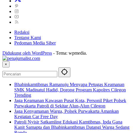
Redaksi
Tentang Kami
Pedoman Media Siber
Didukung oleh WordPress
-
Tema: wpmedia.
×
Bhabinkamtibmas Ramanuju Menyapa Petugas Keamanan
SMK Madinatul Hadid, Dorong Program Kapolres Cilegon
Trending
Jaga Keamanan Kawasan Pusat Kota, Personil Piket Polsek
Purwakarta Patroli di Sekitar Alun-Alun Cilegon
Jaga Kenyamanan Warga, Polsek Purwakarta Amankan
Kegiatan Car Free Day
Patroli Nyisir Satkamling Edukasi Kamtibmas, Ipda Gana
Kanit Samapta dan Bhabinkamtibmas Datangi Warga Sedang
Ronda