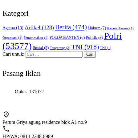
Kategori
Berita
(474)
Artikel
(128)
Agama
(10)
Hukum
(7)
Karang Taruna
(1)
Polri
POLDA BANTEN
(6)
Politik
(8)
Organisasi
(1)
Pemerintahan
(1)
(53577)
TNI
(918)
Sosial
(5)
Tangerang
(2)
TNI
(1)
Cari untuk:
Pasang Iklan
Oplus_131072
Perum Griya agung residence blok A1 no.9
HP/WA: 0813-2248-8989