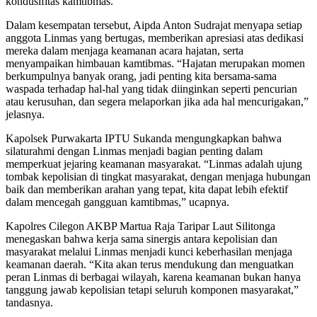
kondusifitas kamtibmas.
Dalam kesempatan tersebut, Aipda Anton Sudrajat menyapa setiap
anggota Linmas yang bertugas, memberikan apresiasi atas dedikasi
mereka dalam menjaga keamanan acara hajatan, serta
menyampaikan himbauan kamtibmas. “Hajatan merupakan momen
berkumpulnya banyak orang, jadi penting kita bersama-sama
waspada terhadap hal-hal yang tidak diinginkan seperti pencurian
atau kerusuhan, dan segera melaporkan jika ada hal mencurigakan,”
jelasnya.
Kapolsek Purwakarta IPTU Sukanda mengungkapkan bahwa
silaturahmi dengan Linmas menjadi bagian penting dalam
memperkuat jejaring keamanan masyarakat. “Linmas adalah ujung
tombak kepolisian di tingkat masyarakat, dengan menjaga hubungan
baik dan memberikan arahan yang tepat, kita dapat lebih efektif
dalam mencegah gangguan kamtibmas,” ucapnya.
Kapolres Cilegon AKBP Martua Raja Taripar Laut Silitonga
menegaskan bahwa kerja sama sinergis antara kepolisian dan
masyarakat melalui Linmas menjadi kunci keberhasilan menjaga
keamanan daerah. “Kita akan terus mendukung dan menguatkan
peran Linmas di berbagai wilayah, karena keamanan bukan hanya
tanggung jawab kepolisian tetapi seluruh komponen masyarakat,”
tandasnya.