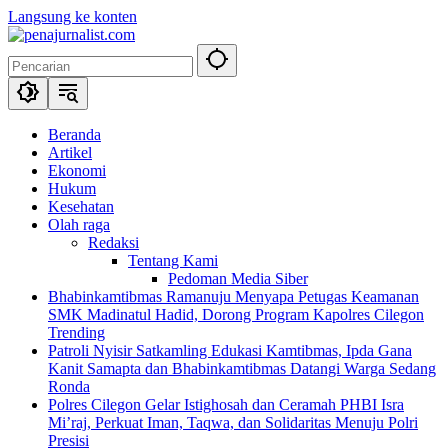
Langsung ke konten
Beranda
Artikel
Ekonomi
Hukum
Kesehatan
Olah raga
Redaksi
Tentang Kami
Pedoman Media Siber
Bhabinkamtibmas Ramanuju Menyapa Petugas Keamanan
SMK Madinatul Hadid, Dorong Program Kapolres Cilegon
Trending
Patroli Nyisir Satkamling Edukasi Kamtibmas, Ipda Gana
Kanit Samapta dan Bhabinkamtibmas Datangi Warga Sedang
Ronda
Polres Cilegon Gelar Istighosah dan Ceramah PHBI Isra
Mi’raj, Perkuat Iman, Taqwa, dan Solidaritas Menuju Polri
Presisi