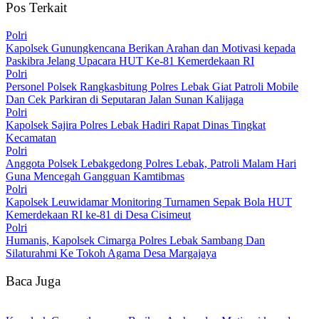
Pos Terkait
Polri
‎Kapolsek Gunungkencana Berikan Arahan dan Motivasi kepada
Paskibra Jelang Upacara HUT Ke-81 Kemerdekaan RI
Polri
Personel Polsek Rangkasbitung Polres Lebak Giat Patroli Mobile
Dan Cek Parkiran di Seputaran Jalan Sunan Kalijaga
Polri
Kapolsek Sajira Polres Lebak Hadiri Rapat Dinas Tingkat
Kecamatan
Polri
Anggota Polsek Lebakgedong Polres Lebak, Patroli Malam Hari
Guna Mencegah Gangguan Kamtibmas
Polri
Kapolsek Leuwidamar Monitoring Turnamen Sepak Bola HUT
Kemerdekaan RI ke-81 di Desa Cisimeut
Polri
Humanis, Kapolsek Cimarga Polres Lebak Sambang Dan
Silaturahmi Ke Tokoh Agama Desa Margajaya
Baca Juga