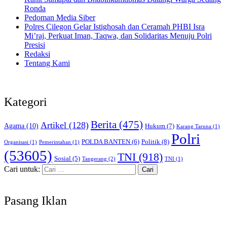
Ronda
Pedoman Media Siber
Polres Cilegon Gelar Istighosah dan Ceramah PHBI Isra
Mi’raj, Perkuat Iman, Taqwa, dan Solidaritas Menuju Polri
Presisi
Redaksi
Tentang Kami
Kategori
Berita
(475)
Artikel
(128)
Agama
(10)
Hukum
(7)
Karang Taruna
(1)
Polri
POLDA BANTEN
(6)
Politik
(8)
Organisasi
(1)
Pemerintahan
(1)
(53605)
TNI
(918)
Sosial
(5)
Tangerang
(2)
TNI
(1)
Cari untuk:
Pasang Iklan