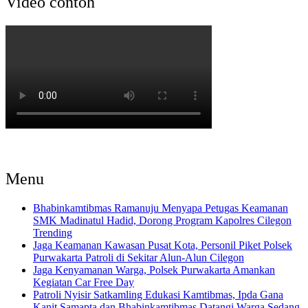
Video contoh
Menu
Bhabinkamtibmas Ramanuju Menyapa Petugas Keamanan
SMK Madinatul Hadid, Dorong Program Kapolres Cilegon
Trending
Jaga Keamanan Kawasan Pusat Kota, Personil Piket Polsek
Purwakarta Patroli di Sekitar Alun-Alun Cilegon
Jaga Kenyamanan Warga, Polsek Purwakarta Amankan
Kegiatan Car Free Day
Patroli Nyisir Satkamling Edukasi Kamtibmas, Ipda Gana
Kanit Samapta dan Bhabinkamtibmas Datangi Warga Sedang