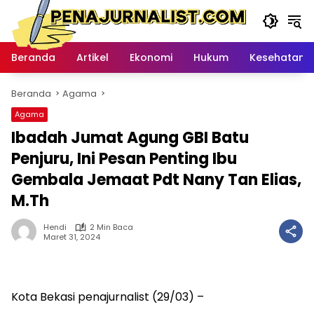
Langsung
ke
konten
Beranda
Artikel
Ekonomi
Hukum
Kesehatan
Beranda
Agama
Agama
Ibadah Jumat Agung GBI Batu
Penjuru, Ini Pesan Penting Ibu
Gembala Jemaat Pdt Nany Tan Elias,
M.Th
Hendi
2 Min Baca
Maret 31, 2024
Kota Bekasi penajurnalist (29/03) –