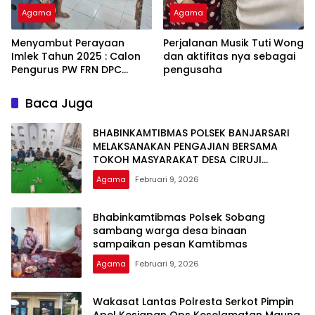
Agama
Agama
Menyambut Perayaan
Perjalanan Musik Tuti Wong
Imlek Tahun 2025 : Calon
dan aktifitas nya sebagai
Pengurus PW FRN DPC
pengusaha
Kab.Tangerang Adakan
Pertemuan
Baca Juga
BHABINKAMTIBMAS POLSEK BANJARSARI
MELAKSANAKAN PENGAJIAN BERSAMA
TOKOH MASYARAKAT DESA CIRUJI
KECAMATAN BANJARSARI KAB LEBAK
Agama
Februari 9, 2026
Bhabinkamtibmas Polsek Sobang
sambang warga desa binaan
sampaikan pesan Kamtibmas
Agama
Februari 9, 2026
Wakasat Lantas Polresta Serkot Pimpin