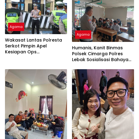
KECAMATAN BANJARSARI
KAB LEBAK
Agama
Agama
Wakasat Lantas Polresta
Serkot Pimpin Apel
Humanis, Kanit Binmas
Kesiapan Ops
Polsek Cimarga Polres
Keselamatan Maung 2026
Lebak Sosialisasi Bahaya
Narkoba, Kenakalan
Remaja, Tawuran, Balap
Liar, Asusila Dan Genk
Motor Kepada Pelajar MTS
Al-Mas Intenjaya Cimarga