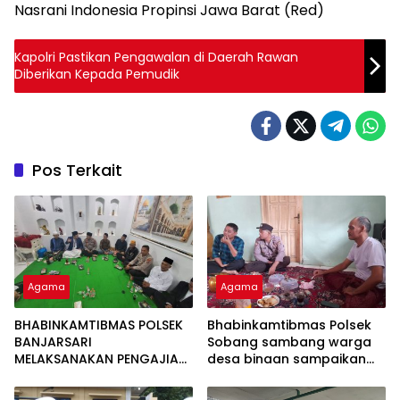
Nasrani Indonesia Propinsi Jawa Barat (Red)
Kapolri Pastikan Pengawalan di Daerah Rawan
Diberikan Kepada Pemudik
Pos Terkait
Agama
Agama
BHABINKAMTIBMAS POLSEK
Bhabinkamtibmas Polsek
BANJARSARI
Sobang sambang warga
MELAKSANAKAN PENGAJIAN
desa binaan sampaikan
BERSAMA TOKOH
pesan Kamtibmas
MASYARAKAT DESA CIRUJI