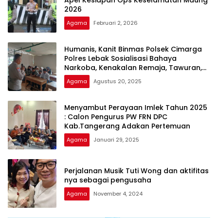
Apel Kesiapan Ops Keselamatan Maung
2026
Agama
Februari 2, 2026
Humanis, Kanit Binmas Polsek Cimarga
Polres Lebak Sosialisasi Bahaya
Narkoba, Kenakalan Remaja, Tawuran,
Balap Liar, Asusila Dan Genk Motor
Agama
Agustus 20, 2025
Kepada Pelajar MTS Al-Mas Intenjaya
Cimarga
Menyambut Perayaan Imlek Tahun 2025
: Calon Pengurus PW FRN DPC
Kab.Tangerang Adakan Pertemuan
Agama
Januari 29, 2025
Perjalanan Musik Tuti Wong dan aktifitas
nya sebagai pengusaha
Agama
November 4, 2024