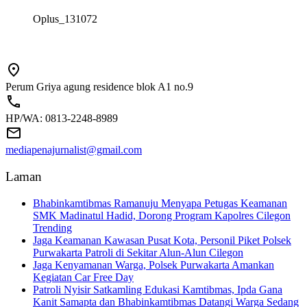
Oplus_131072
Perum Griya agung residence blok A1 no.9
HP/WA: 0813-2248-8989
mediapenajurnalist@gmail.com
Laman
Bhabinkamtibmas Ramanuju Menyapa Petugas Keamanan
SMK Madinatul Hadid, Dorong Program Kapolres Cilegon
Trending
Jaga Keamanan Kawasan Pusat Kota, Personil Piket Polsek
Purwakarta Patroli di Sekitar Alun-Alun Cilegon
Jaga Kenyamanan Warga, Polsek Purwakarta Amankan
Kegiatan Car Free Day
Patroli Nyisir Satkamling Edukasi Kamtibmas, Ipda Gana
Kanit Samapta dan Bhabinkamtibmas Datangi Warga Sedang