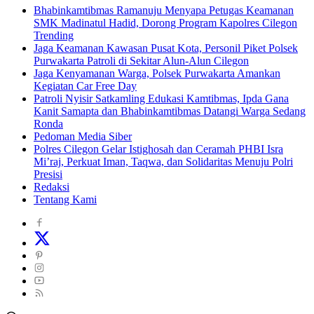
Bhabinkamtibmas Ramanuju Menyapa Petugas Keamanan
SMK Madinatul Hadid, Dorong Program Kapolres Cilegon
Trending
Jaga Keamanan Kawasan Pusat Kota, Personil Piket Polsek
Purwakarta Patroli di Sekitar Alun-Alun Cilegon
Jaga Kenyamanan Warga, Polsek Purwakarta Amankan
Kegiatan Car Free Day
Patroli Nyisir Satkamling Edukasi Kamtibmas, Ipda Gana
Kanit Samapta dan Bhabinkamtibmas Datangi Warga Sedang
Ronda
Pedoman Media Siber
Polres Cilegon Gelar Istighosah dan Ceramah PHBI Isra
Mi’raj, Perkuat Iman, Taqwa, dan Solidaritas Menuju Polri
Presisi
Redaksi
Tentang Kami