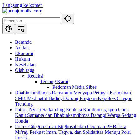
Langsung ke konten
Beranda
Artikel
Ekonomi
Hukum
Kesehatan
Olah raga
Redaksi
Tentang Kami
Pedoman Media Siber
Bhabinkamtibmas Ramanuju Menyapa Petugas Keamanan
SMK Madinatul Hadid, Dorong Program Kapolres Cilegon
Trending
Patroli Nyisir Satkamling Edukasi Kamtibmas, Ipda Gana
Kanit Samapta dan Bhabinkamtibmas Datangi Warga Sedang
Ronda
Polres Cilegon Gelar Istighosah dan Ceramah PHBI Isra
Mi’raj, Perkuat Iman, Taqwa, dan Solidaritas Menuju Polri
Presisi