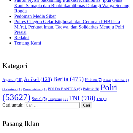
Patroli Nyisir Satkamling Edukasi Kamtibmas, Ipda Gana
Kanit Samapta dan Bhabinkamtibmas Datangi Warga Sedang
Ronda
Pedoman Media Siber
Polres Cilegon Gelar Istighosah dan Ceramah PHBI Isra
Mi’raj, Perkuat Iman, Taqwa, dan Solidaritas Menuju Polri
Presisi
Redaksi
Tentang Kami
Kategori
Berita
(475)
Artikel
(128)
Agama
(10)
Hukum
(7)
Karang Taruna
(1)
Polri
POLDA BANTEN
(6)
Politik
(8)
Organisasi
(1)
Pemerintahan
(1)
(53627)
TNI
(918)
Sosial
(5)
Tangerang
(2)
TNI
(1)
Cari untuk:
Pasang Iklan