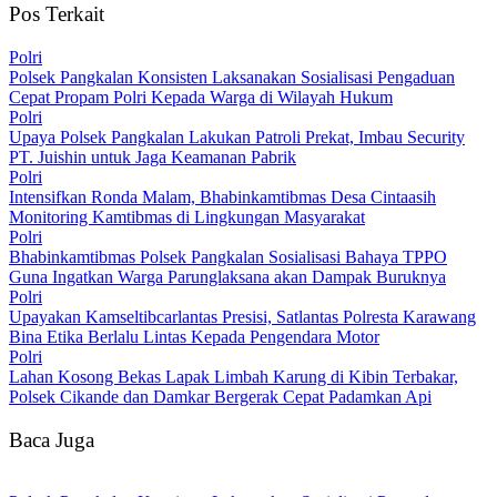
Pos Terkait
Polri
Polsek Pangkalan Konsisten Laksanakan Sosialisasi Pengaduan
Cepat Propam Polri Kepada Warga di Wilayah Hukum
Polri
Upaya Polsek Pangkalan Lakukan Patroli Prekat, Imbau Security
PT. Juishin untuk Jaga Keamanan Pabrik
Polri
Intensifkan Ronda Malam, Bhabinkamtibmas Desa Cintaasih
Monitoring Kamtibmas di Lingkungan Masyarakat
Polri
Bhabinkamtibmas Polsek Pangkalan Sosialisasi Bahaya TPPO
Guna Ingatkan Warga Parunglaksana akan Dampak Buruknya
Polri
Upayakan Kamseltibcarlantas Presisi, Satlantas Polresta Karawang
Bina Etika Berlalu Lintas Kepada Pengendara Motor
Polri
Lahan Kosong Bekas Lapak Limbah Karung di Kibin Terbakar,
Polsek Cikande dan Damkar Bergerak Cepat Padamkan Api
Baca Juga