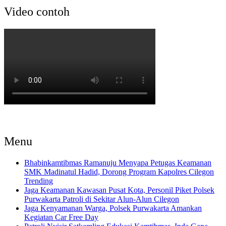
Video contoh
Menu
Bhabinkamtibmas Ramanuju Menyapa Petugas Keamanan
SMK Madinatul Hadid, Dorong Program Kapolres Cilegon
Trending
Jaga Keamanan Kawasan Pusat Kota, Personil Piket Polsek
Purwakarta Patroli di Sekitar Alun-Alun Cilegon
Jaga Kenyamanan Warga, Polsek Purwakarta Amankan
Kegiatan Car Free Day