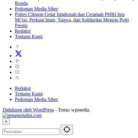
Ronda
Pedoman Media Siber
Polres Cilegon Gelar Istighosah dan Ceramah PHBI Isra
Mi’raj, Perkuat Iman, Taqwa, dan Solidaritas Menuju Polri
Presisi
Redaksi
Tentang Kami
Redaksi
Tentang Kami
Pedoman Media Siber
Didukung oleh WordPress
-
Tema: wpmedia.
×