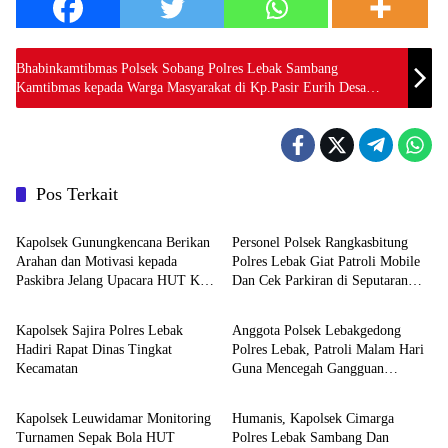
Bhabinkamtibmas Polsek Sobang Polres Lebak Sambang
Kamtibmas kepada Warga Masyarakat di Kp.Pasir Eurih Desa
Sindanglaya Kecamatan Sobang Kab.Lebak
Pos Terkait
Polri
Polri
‎Kapolsek Gunungkencana Berikan
Personel Polsek Rangkasbitung
Arahan dan Motivasi kepada
Polres Lebak Giat Patroli Mobile
Paskibra Jelang Upacara HUT Ke-
Dan Cek Parkiran di Seputaran
Polri
Polri
81 Kemerdekaan RI
Jalan Sunan Kalijaga
Kapolsek Sajira Polres Lebak
Anggota Polsek Lebakgedong
Hadiri Rapat Dinas Tingkat
Polres Lebak, Patroli Malam Hari
Kecamatan
Guna Mencegah Gangguan
Polri
Polri
Kamtibmas
Kapolsek Leuwidamar Monitoring
Humanis, Kapolsek Cimarga
Turnamen Sepak Bola HUT
Polres Lebak Sambang Dan