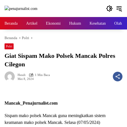
Langsung
ke
konten
Beranda
Artikel
Ekonomi
Hukum
Kesehatan
Olah ra
Beranda
Polri
Polri
Giat Sispam Mako Polsek Mancak Polres
Cilegon
Hendi
1 Min Baca
Mei 8, 2024
Mancak_Penajurnalist.com
Sispam mako polsek Mancak guna meningkatkan sistem
keamanan mako polsek Mancak. Selasa (07/05/2024)