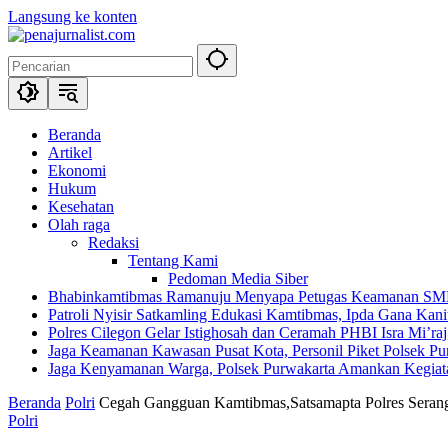
Langsung ke konten
Beranda
Artikel
Ekonomi
Hukum
Kesehatan
Olah raga
Redaksi
Tentang Kami
Pedoman Media Siber
Bhabinkamtibmas Ramanuju Menyapa Petugas Keamanan SMK 
Patroli Nyisir Satkamling Edukasi Kamtibmas, Ipda Gana Ka
Polres Cilegon Gelar Istighosah dan Ceramah PHBI Isra Mi’raj,
Jaga Keamanan Kawasan Pusat Kota, Personil Piket Polsek Pur
Jaga Kenyamanan Warga, Polsek Purwakarta Amankan Kegiat
Beranda
Polri
Cegah Gangguan Kamtibmas,Satsamapta Polres Seran
Polri