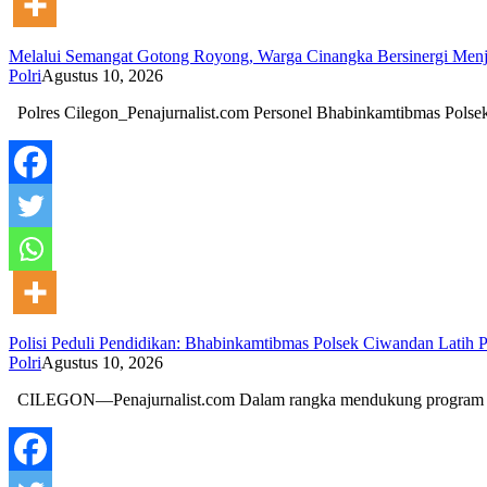
Melalui Semangat Gotong Royong, Warga Cinangka Bersinergi Menja
Polri
Agustus 10, 2026
Polres Cilegon_Penajurnalist.com Personel Bhabinkamtibmas Pols
Polisi Peduli Pendidikan: Bhabinkamtibmas Polsek Ciwandan Latih
Polri
Agustus 10, 2026
CILEGON—Penajurnalist.com Dalam rangka mendukung progra