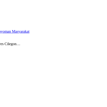
gayoman Masyarakat
res Cilegon…