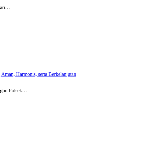
hari…
 Aman, Harmonis, serta Berkelanjutan
egon Polsek…