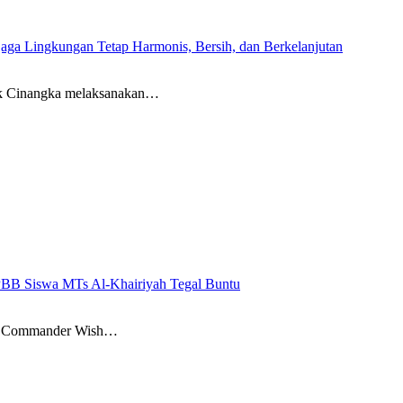
ga Lingkungan Tetap Harmonis, Bersih, dan Berkelanjutan
ek Cinangka melaksanakan…
 PBB Siswa MTs Al-Khairiyah Tegal Buntu
m Commander Wish…