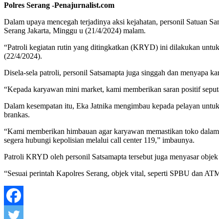
Polres Serang -Penajurnalist.com
Dalam upaya mencegah terjadinya aksi kejahatan, personil Satuan Sa
Serang Jakarta, Minggu u (21/4/2024) malam.
“Patroli kegiatan rutin yang ditingkatkan (KRYD) ini dilakukan u
(22/4/2024).
Disela-sela patroli, personil Satsamapta juga singgah dan menyapa 
“Kepada karyawan mini market, kami memberikan saran positif seputar 
Dalam kesempatan itu, Eka Jatnika mengimbau kepada pelayan untuk 
brankas.
“Kami memberikan himbauan agar karyawan memastikan toko dalam t
segera hubungi kepolisian melalui call center 119,” imbaunya.
Patroli KRYD oleh personil Satsamapta tersebut juga menyasar objek v
“Sesuai perintah Kapolres Serang, objek vital, seperti SPBU dan ATM