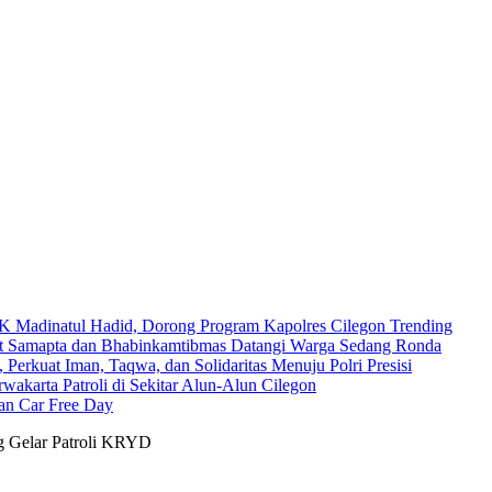
Madinatul Hadid, Dorong Program Kapolres Cilegon Trending
nit Samapta dan Bhabinkamtibmas Datangi Warga Sedang Ronda
 Perkuat Iman, Taqwa, dan Solidaritas Menuju Polri Presisi
wakarta Patroli di Sekitar Alun-Alun Cilegon
an Car Free Day
g Gelar Patroli KRYD