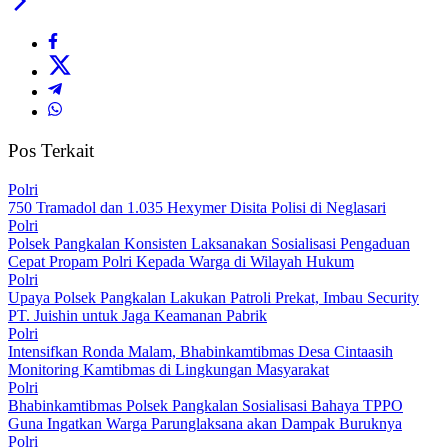
Pos Terkait
Polri
750 Tramadol dan 1.035 Hexymer Disita Polisi di Neglasari
Polri
Polsek Pangkalan Konsisten Laksanakan Sosialisasi Pengaduan
Cepat Propam Polri Kepada Warga di Wilayah Hukum
Polri
Upaya Polsek Pangkalan Lakukan Patroli Prekat, Imbau Security
PT. Juishin untuk Jaga Keamanan Pabrik
Polri
Intensifkan Ronda Malam, Bhabinkamtibmas Desa Cintaasih
Monitoring Kamtibmas di Lingkungan Masyarakat
Polri
Bhabinkamtibmas Polsek Pangkalan Sosialisasi Bahaya TPPO
Guna Ingatkan Warga Parunglaksana akan Dampak Buruknya
Polri