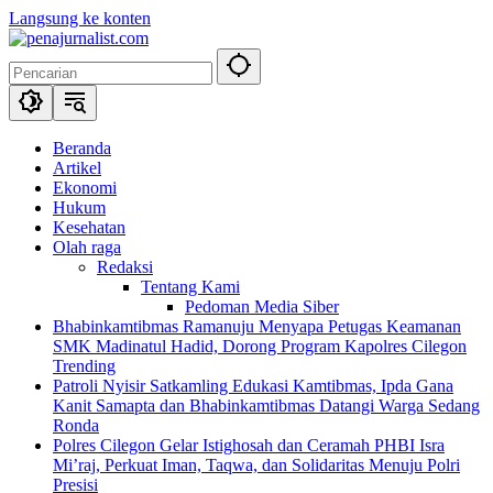
Langsung ke konten
Beranda
Artikel
Ekonomi
Hukum
Kesehatan
Olah raga
Redaksi
Tentang Kami
Pedoman Media Siber
Bhabinkamtibmas Ramanuju Menyapa Petugas Keamanan
SMK Madinatul Hadid, Dorong Program Kapolres Cilegon
Trending
Patroli Nyisir Satkamling Edukasi Kamtibmas, Ipda Gana
Kanit Samapta dan Bhabinkamtibmas Datangi Warga Sedang
Ronda
Polres Cilegon Gelar Istighosah dan Ceramah PHBI Isra
Mi’raj, Perkuat Iman, Taqwa, dan Solidaritas Menuju Polri
Presisi