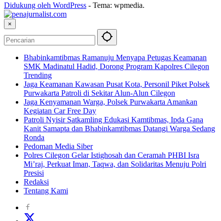
Didukung oleh WordPress
-
Tema: wpmedia.
×
Bhabinkamtibmas Ramanuju Menyapa Petugas Keamanan
SMK Madinatul Hadid, Dorong Program Kapolres Cilegon
Trending
Jaga Keamanan Kawasan Pusat Kota, Personil Piket Polsek
Purwakarta Patroli di Sekitar Alun-Alun Cilegon
Jaga Kenyamanan Warga, Polsek Purwakarta Amankan
Kegiatan Car Free Day
Patroli Nyisir Satkamling Edukasi Kamtibmas, Ipda Gana
Kanit Samapta dan Bhabinkamtibmas Datangi Warga Sedang
Ronda
Pedoman Media Siber
Polres Cilegon Gelar Istighosah dan Ceramah PHBI Isra
Mi’raj, Perkuat Iman, Taqwa, dan Solidaritas Menuju Polri
Presisi
Redaksi
Tentang Kami