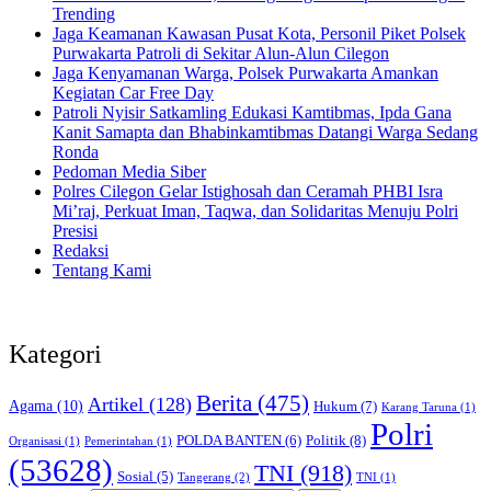
Trending
Jaga Keamanan Kawasan Pusat Kota, Personil Piket Polsek
Purwakarta Patroli di Sekitar Alun-Alun Cilegon
Jaga Kenyamanan Warga, Polsek Purwakarta Amankan
Kegiatan Car Free Day
Patroli Nyisir Satkamling Edukasi Kamtibmas, Ipda Gana
Kanit Samapta dan Bhabinkamtibmas Datangi Warga Sedang
Ronda
Pedoman Media Siber
Polres Cilegon Gelar Istighosah dan Ceramah PHBI Isra
Mi’raj, Perkuat Iman, Taqwa, dan Solidaritas Menuju Polri
Presisi
Redaksi
Tentang Kami
Kategori
Berita
(475)
Artikel
(128)
Agama
(10)
Hukum
(7)
Karang Taruna
(1)
Polri
POLDA BANTEN
(6)
Politik
(8)
Organisasi
(1)
Pemerintahan
(1)
(53628)
TNI
(918)
Sosial
(5)
Tangerang
(2)
TNI
(1)