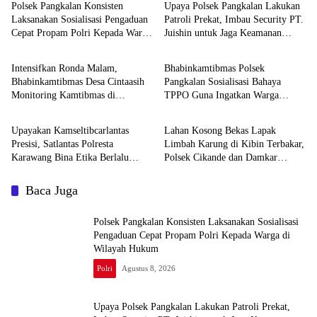
Polsek Pangkalan Konsisten
Upaya Polsek Pangkalan Lakukan
Laksanakan Sosialisasi Pengaduan
Patroli Prekat, Imbau Security PT.
Cepat Propam Polri Kepada Warga
Juishin untuk Jaga Keamanan
Polri
Polri
di Wilayah Hukum
Pabrik
Intensifkan Ronda Malam,
Bhabinkamtibmas Polsek
Bhabinkamtibmas Desa Cintaasih
Pangkalan Sosialisasi Bahaya
Monitoring Kamtibmas di
TPPO Guna Ingatkan Warga
Polri
Polri
Lingkungan Masyarakat
Parunglaksana akan Dampak
Buruknya
Upayakan Kamseltibcarlantas
Lahan Kosong Bekas Lapak
Presisi, Satlantas Polresta
Limbah Karung di Kibin Terbakar,
Karawang Bina Etika Berlalu
Polsek Cikande dan Damkar
Lintas Kepada Pengendara Motor
Bergerak Cepat Padamkan Api
Baca Juga
Polsek Pangkalan Konsisten Laksanakan Sosialisasi
Pengaduan Cepat Propam Polri Kepada Warga di
Wilayah Hukum
Polri
Agustus 8, 2026
Upaya Polsek Pangkalan Lakukan Patroli Prekat,