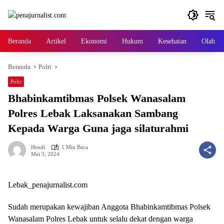
Langsung
ke
konten
Beranda
Artikel
Ekonomi
Hukum
Kesehatan
Olah ra
Beranda
Polri
Polri
Bhabinkamtibmas Polsek Wanasalam
Polres Lebak Laksanakan Sambang
Kepada Warga Guna jaga silaturahmi
Hendi
1 Min Baca
Mei 3, 2024
Lebak_penajurnalist.com
Sudah merupakan kewajiban Anggota Bhabinkamtibmas Polsek
Wanasalam Polres Lebak untuk selalu dekat dengan warga