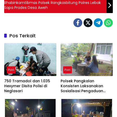
Bhabinkamtibmas Polsek Rangkasbitung Polres Lebak
Sapa Prades Desa Aweh
Pos Terkait
Polri
Polri
750 Tramadol dan 1.035
Polsek Pangkalan
Hexymer Disita Polisi di
Konsisten Laksanakan
Neglasari
Sosialisasi Pengaduan
Cepat Propam Polri
Kepada Warga di Wilayah
Hukum