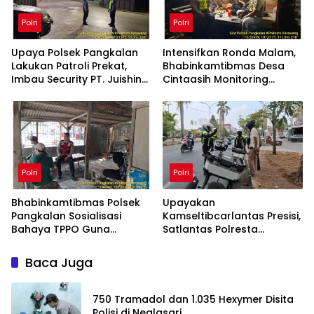
Polri
Polri
Upaya Polsek Pangkalan
Intensifkan Ronda Malam,
Lakukan Patroli Prekat,
Bhabinkamtibmas Desa
Imbau Security PT. Juishin
Cintaasih Monitoring
untuk Jaga Keamanan
Kamtibmas di Lingkungan
Pabrik
Masyarakat
Polri
Polri
Bhabinkamtibmas Polsek
Upayakan
Pangkalan Sosialisasi
Kamseltibcarlantas Presisi,
Bahaya TPPO Guna
Satlantas Polresta
Ingatkan Warga
Karawang Bina Etika
Parunglaksana akan
Berlalu Lintas Kepada
Baca Juga
Dampak Buruknya
Pengendara Motor
750 Tramadol dan 1.035 Hexymer Disita
Polisi di Neglasari