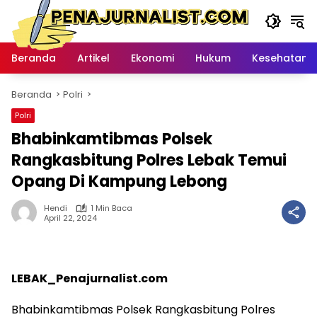
Langsung
ke
konten
Beranda
Artikel
Ekonomi
Hukum
Kesehatan
Beranda
Polri
Polri
Bhabinkamtibmas Polsek
Rangkasbitung Polres Lebak Temui
Opang Di Kampung Lebong
Hendi
1 Min Baca
April 22, 2024
LEBAK_Penajurnalist.com
Bhabinkamtibmas Polsek Rangkasbitung Polres