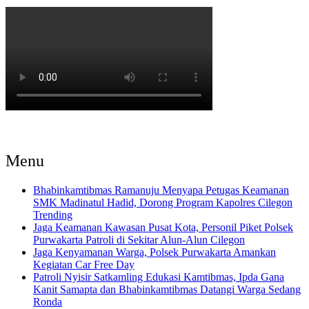
Menu
Bhabinkamtibmas Ramanuju Menyapa Petugas Keamanan
SMK Madinatul Hadid, Dorong Program Kapolres Cilegon
Trending
Jaga Keamanan Kawasan Pusat Kota, Personil Piket Polsek
Purwakarta Patroli di Sekitar Alun-Alun Cilegon
Jaga Kenyamanan Warga, Polsek Purwakarta Amankan
Kegiatan Car Free Day
Patroli Nyisir Satkamling Edukasi Kamtibmas, Ipda Gana
Kanit Samapta dan Bhabinkamtibmas Datangi Warga Sedang
Ronda