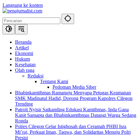
Langsung ke konten
Beranda
Artikel
Ekonomi
Hukum
Kesehatan
Olah raga
Redaksi
Tentang Kami
Pedoman Media Siber
Bhabinkamtibmas Ramanuju Menyapa Petugas Keamanan
SMK Madinatul Hadid, Dorong Program Kapolres Cilegon
Trending
Patroli Nyisir Satkamling Edukasi Kamtibmas, Ipda Gana
Kanit Samapta dan Bhabinkamtibmas Datangi Warga Sedang
Ronda
Polres Cilegon Gelar Istighosah dan Ceramah PHBI Isra
Mi’raj, Perkuat Iman, Taqwa, dan Solidaritas Menuju Polri
Presisi