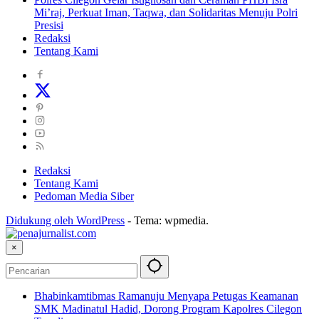
Mi’raj, Perkuat Iman, Taqwa, dan Solidaritas Menuju Polri
Presisi
Redaksi
Tentang Kami
Redaksi
Tentang Kami
Pedoman Media Siber
Didukung oleh WordPress
-
Tema: wpmedia.
×
Bhabinkamtibmas Ramanuju Menyapa Petugas Keamanan
SMK Madinatul Hadid, Dorong Program Kapolres Cilegon