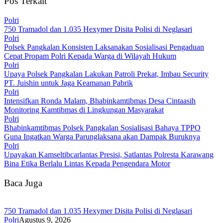
Pos Terkait
Polri
750 Tramadol dan 1.035 Hexymer Disita Polisi di Neglasari
Polri
Polsek Pangkalan Konsisten Laksanakan Sosialisasi Pengaduan
Cepat Propam Polri Kepada Warga di Wilayah Hukum
Polri
Upaya Polsek Pangkalan Lakukan Patroli Prekat, Imbau Security
PT. Juishin untuk Jaga Keamanan Pabrik
Polri
Intensifkan Ronda Malam, Bhabinkamtibmas Desa Cintaasih
Monitoring Kamtibmas di Lingkungan Masyarakat
Polri
Bhabinkamtibmas Polsek Pangkalan Sosialisasi Bahaya TPPO
Guna Ingatkan Warga Parunglaksana akan Dampak Buruknya
Polri
Upayakan Kamseltibcarlantas Presisi, Satlantas Polresta Karawang
Bina Etika Berlalu Lintas Kepada Pengendara Motor
Baca Juga
750 Tramadol dan 1.035 Hexymer Disita Polisi di Neglasari
Polri
Agustus 9, 2026