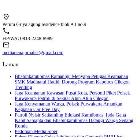
Perum Griya agung residence blok A1 no.9
HP/WA: 0813-2248-8989
mediapenajurnalist@gmail.com
Laman
Bhabinkamtibmas Ramanuju Menyapa Petugas Keamanan
SMK Madinatul Hadid, Dorong Program Kapolres Cilegon
Trending
Jaga Keamanan Kawasan Pusat Kota, Personil Piket Polsek
Purwakarta Patroli di Sekitar Alun-Alun Cilegon
Jaga Kenyamanan Warga, Polsek Purwakarta Amankan
Kegiatan Car Free Day
Patroli Nyisir Satkamling Edukasi Kamtibmas, Ipda Gana
Kanit Samapta dan Bhabinkamtibmas Datangi Warga Sedang
Ronda
Pedoman Media Siber
Polres Cilegon Gelar Istighosah dan Ceramah PHBI Isra