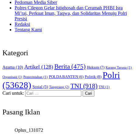
Pedoman Media Siber
Polres Cilegon Gelar Istighosah dan Ceramah PHBI Isra
Mi’raj, Perkuat Iman, Taqwa, dan Solidaritas Menuju Polri
Presisi
Redaksi
Tentang Kami
Kategori
Berita
(475)
Artikel
(128)
Agama
(10)
Hukum
(7)
Karang Taruna
(1)
Polri
POLDA BANTEN
(6)
Politik
(8)
Organisasi
(1)
Pemerintahan
(1)
(53628)
TNI
(918)
Sosial
(5)
Tangerang
(2)
TNI
(1)
Cari untuk:
Pasang Iklan
Oplus_131072