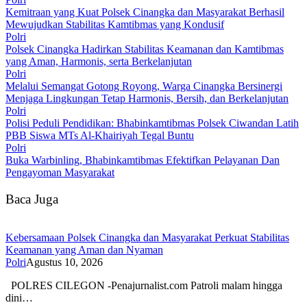
Kemitraan yang Kuat Polsek Cinangka dan Masyarakat Berhasil
Mewujudkan Stabilitas Kamtibmas yang Kondusif
Polri
Polsek Cinangka Hadirkan Stabilitas Keamanan dan Kamtibmas
yang Aman, Harmonis, serta Berkelanjutan
Polri
Melalui Semangat Gotong Royong, Warga Cinangka Bersinergi
Menjaga Lingkungan Tetap Harmonis, Bersih, dan Berkelanjutan
Polri
Polisi Peduli Pendidikan: Bhabinkamtibmas Polsek Ciwandan Latih
PBB Siswa MTs Al-Khairiyah Tegal Buntu
Polri
Buka Warbinling, Bhabinkamtibmas Efektifkan Pelayanan Dan
Pengayoman Masyarakat
Baca Juga
Kebersamaan Polsek Cinangka dan Masyarakat Perkuat Stabilitas
Keamanan yang Aman dan Nyaman
Polri
Agustus 10, 2026
POLRES CILEGON -Penajurnalist.com Patroli malam hingga
dini…