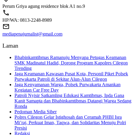
Perum Griya agung residence blok A1 no.9
HP/WA: 0813-2248-8989
mediapenajurnalist@gmail.com
Laman
Bhabinkamtibmas Ramanuju Menyapa Petugas Keamanan
SMK Madinatul Hadid, Dorong Program Kapolres Cilegon
Trending
Jaga Keamanan Kawasan Pusat Kota, Personil Piket Polsek
Purwakarta Patroli di Sekitar Alun-Alun Cilegon
Jaga Kenyamanan Warga, Polsek Purwakarta Amankan
Kegiatan Car Free Day
Patroli Nyisir Satkamling Edukasi Kamtibmas, Ipda Gana
Kanit Samapta dan Bhabinkamtibmas Datangi Warga Sedang
Ronda
Pedoman Media Siber
Polres Cilegon Gelar Istighosah dan Ceramah PHBI Isra
Mi’raj, Perkuat Iman, Taqwa, dan Solidaritas Menuju Polri
Presisi
Redaksi