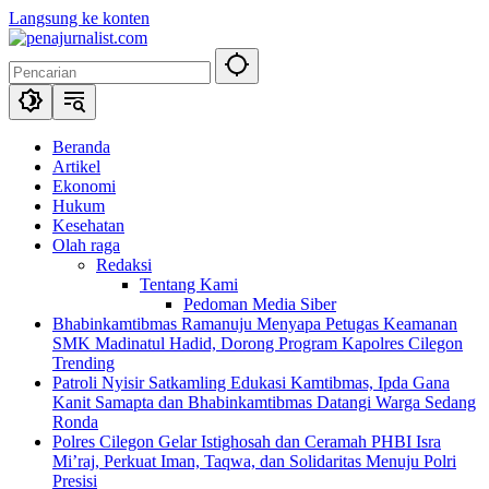
Langsung ke konten
Beranda
Artikel
Ekonomi
Hukum
Kesehatan
Olah raga
Redaksi
Tentang Kami
Pedoman Media Siber
Bhabinkamtibmas Ramanuju Menyapa Petugas Keamanan
SMK Madinatul Hadid, Dorong Program Kapolres Cilegon
Trending
Patroli Nyisir Satkamling Edukasi Kamtibmas, Ipda Gana
Kanit Samapta dan Bhabinkamtibmas Datangi Warga Sedang
Ronda
Polres Cilegon Gelar Istighosah dan Ceramah PHBI Isra
Mi’raj, Perkuat Iman, Taqwa, dan Solidaritas Menuju Polri
Presisi