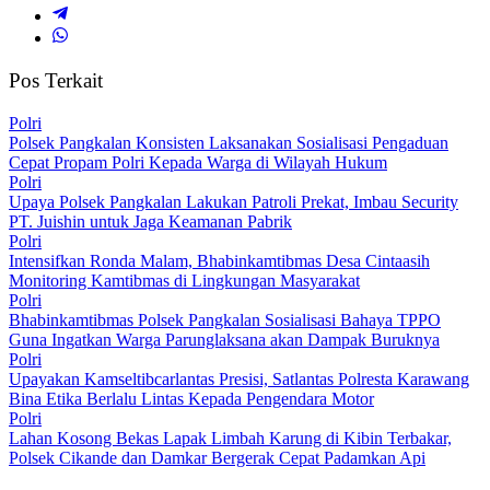
Pos Terkait
Polri
Polsek Pangkalan Konsisten Laksanakan Sosialisasi Pengaduan
Cepat Propam Polri Kepada Warga di Wilayah Hukum
Polri
Upaya Polsek Pangkalan Lakukan Patroli Prekat, Imbau Security
PT. Juishin untuk Jaga Keamanan Pabrik
Polri
Intensifkan Ronda Malam, Bhabinkamtibmas Desa Cintaasih
Monitoring Kamtibmas di Lingkungan Masyarakat
Polri
Bhabinkamtibmas Polsek Pangkalan Sosialisasi Bahaya TPPO
Guna Ingatkan Warga Parunglaksana akan Dampak Buruknya
Polri
Upayakan Kamseltibcarlantas Presisi, Satlantas Polresta Karawang
Bina Etika Berlalu Lintas Kepada Pengendara Motor
Polri
Lahan Kosong Bekas Lapak Limbah Karung di Kibin Terbakar,
Polsek Cikande dan Damkar Bergerak Cepat Padamkan Api