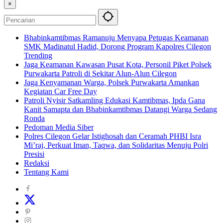
×
Bhabinkamtibmas Ramanuju Menyapa Petugas Keamanan
SMK Madinatul Hadid, Dorong Program Kapolres Cilegon
Trending
Jaga Keamanan Kawasan Pusat Kota, Personil Piket Polsek
Purwakarta Patroli di Sekitar Alun-Alun Cilegon
Jaga Kenyamanan Warga, Polsek Purwakarta Amankan
Kegiatan Car Free Day
Patroli Nyisir Satkamling Edukasi Kamtibmas, Ipda Gana
Kanit Samapta dan Bhabinkamtibmas Datangi Warga Sedang
Ronda
Pedoman Media Siber
Polres Cilegon Gelar Istighosah dan Ceramah PHBI Isra
Mi’raj, Perkuat Iman, Taqwa, dan Solidaritas Menuju Polri
Presisi
Redaksi
Tentang Kami