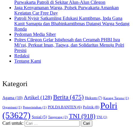
Purwakarta Patroli di Sekitar Alun-Alun Cilegon
Jaga Kenyamanan Warga, Polsek Purwakarta Amankan
Kegiatan Car Free Day
Patroli Nyisir Satkamling Edukasi Kamtibmas, Ipda Gana
Kanit Samapta dan Bhabinkamtibmas Datangi Warga Sedang
Ronda
Pedoman Media Siber
Polres Cilegon Gelar Istighosah dan Ceramah PHBI Isra
Mi’raj, Perkuat Iman, Taqwa, dan Solidaritas Menuju Polri
Presisi
Redaksi
Tentang Kami
Kategori
Berita
(475)
Artikel
(128)
Agama
(10)
Hukum
(7)
Karang Taruna
(1)
Polri
POLDA BANTEN
(6)
Politik
(8)
Organisasi
(1)
Pemerintahan
(1)
(53627)
TNI
(918)
Sosial
(5)
Tangerang
(2)
TNI
(1)
Cari untuk: