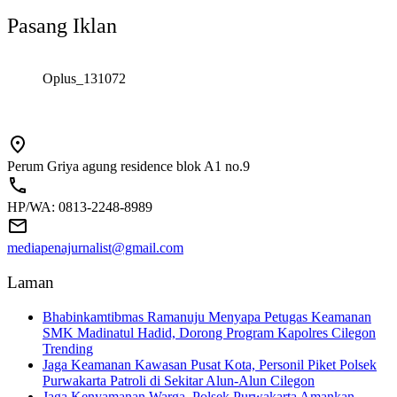
Pasang Iklan
Oplus_131072
Perum Griya agung residence blok A1 no.9
HP/WA: 0813-2248-8989
mediapenajurnalist@gmail.com
Laman
Bhabinkamtibmas Ramanuju Menyapa Petugas Keamanan
SMK Madinatul Hadid, Dorong Program Kapolres Cilegon
Trending
Jaga Keamanan Kawasan Pusat Kota, Personil Piket Polsek
Purwakarta Patroli di Sekitar Alun-Alun Cilegon
Jaga Kenyamanan Warga, Polsek Purwakarta Amankan