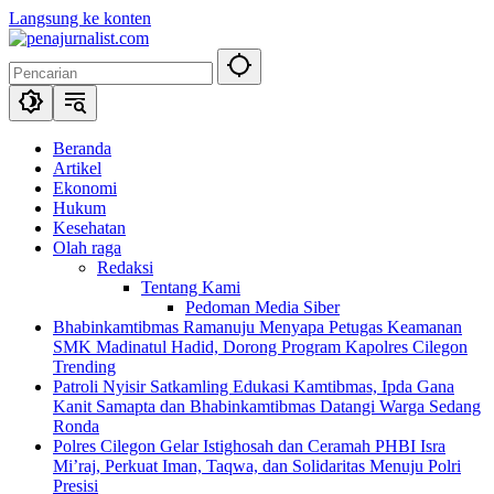
Langsung ke konten
Beranda
Artikel
Ekonomi
Hukum
Kesehatan
Olah raga
Redaksi
Tentang Kami
Pedoman Media Siber
Bhabinkamtibmas Ramanuju Menyapa Petugas Keamanan
SMK Madinatul Hadid, Dorong Program Kapolres Cilegon
Trending
Patroli Nyisir Satkamling Edukasi Kamtibmas, Ipda Gana
Kanit Samapta dan Bhabinkamtibmas Datangi Warga Sedang
Ronda
Polres Cilegon Gelar Istighosah dan Ceramah PHBI Isra
Mi’raj, Perkuat Iman, Taqwa, dan Solidaritas Menuju Polri
Presisi