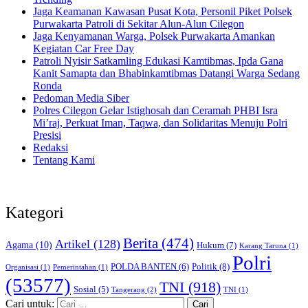
Jaga Keamanan Kawasan Pusat Kota, Personil Piket Polsek
Purwakarta Patroli di Sekitar Alun-Alun Cilegon
Jaga Kenyamanan Warga, Polsek Purwakarta Amankan
Kegiatan Car Free Day
Patroli Nyisir Satkamling Edukasi Kamtibmas, Ipda Gana
Kanit Samapta dan Bhabinkamtibmas Datangi Warga Sedang
Ronda
Pedoman Media Siber
Polres Cilegon Gelar Istighosah dan Ceramah PHBI Isra
Mi’raj, Perkuat Iman, Taqwa, dan Solidaritas Menuju Polri
Presisi
Redaksi
Tentang Kami
Kategori
Berita
(474)
Artikel
(128)
Agama
(10)
Hukum
(7)
Karang Taruna
(1)
Polri
POLDA BANTEN
(6)
Politik
(8)
Organisasi
(1)
Pemerintahan
(1)
(53577)
TNI
(918)
Sosial
(5)
Tangerang
(2)
TNI
(1)
Cari untuk: