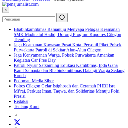
×
Bhabinkamtibmas Ramanuju Menyapa Petugas Keamanan
SMK Madinatul Hadid, Dorong Program Kapolres Cilegon
Trending
Jaga Keamanan Kawasan Pusat Kota, Personil Piket Polsek
Purwakarta Patroli di Sekitar Alun-Alun Cilegon
Jaga Kenyamanan Warga, Polsek Purwakarta Amankan
Kegiatan Car Free Day
Patroli Nyisir Satkamling Edukasi Kamtibmas, Ipda Gana
Kanit Samapta dan Bhabinkamtibmas Datangi Warga Sedang
Ronda
Pedoman Media Siber
Polres Cilegon Gelar Istighosah dan Ceramah PHBI Isra
Mi’raj, Perkuat Iman, Taqwa, dan Solidaritas Menuju Polri
Presisi
Redaksi
Tentang Kami