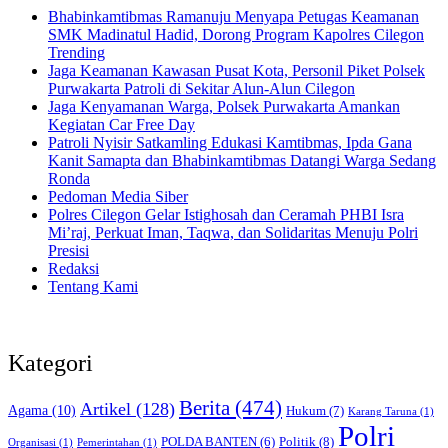
Bhabinkamtibmas Ramanuju Menyapa Petugas Keamanan
SMK Madinatul Hadid, Dorong Program Kapolres Cilegon
Trending
Jaga Keamanan Kawasan Pusat Kota, Personil Piket Polsek
Purwakarta Patroli di Sekitar Alun-Alun Cilegon
Jaga Kenyamanan Warga, Polsek Purwakarta Amankan
Kegiatan Car Free Day
Patroli Nyisir Satkamling Edukasi Kamtibmas, Ipda Gana
Kanit Samapta dan Bhabinkamtibmas Datangi Warga Sedang
Ronda
Pedoman Media Siber
Polres Cilegon Gelar Istighosah dan Ceramah PHBI Isra
Mi’raj, Perkuat Iman, Taqwa, dan Solidaritas Menuju Polri
Presisi
Redaksi
Tentang Kami
Kategori
Berita
(474)
Artikel
(128)
Agama
(10)
Hukum
(7)
Karang Taruna
(1)
Polri
POLDA BANTEN
(6)
Politik
(8)
Organisasi
(1)
Pemerintahan
(1)