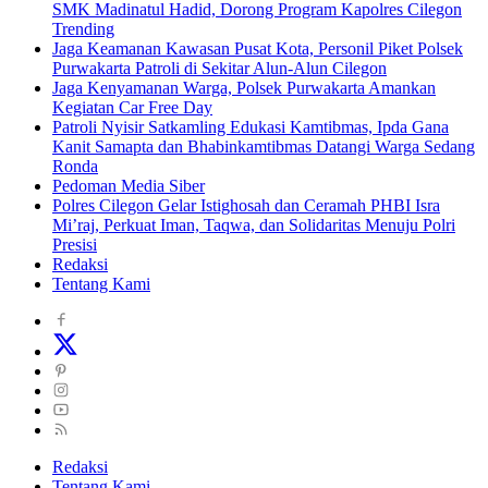
SMK Madinatul Hadid, Dorong Program Kapolres Cilegon
Trending
Jaga Keamanan Kawasan Pusat Kota, Personil Piket Polsek
Purwakarta Patroli di Sekitar Alun-Alun Cilegon
Jaga Kenyamanan Warga, Polsek Purwakarta Amankan
Kegiatan Car Free Day
Patroli Nyisir Satkamling Edukasi Kamtibmas, Ipda Gana
Kanit Samapta dan Bhabinkamtibmas Datangi Warga Sedang
Ronda
Pedoman Media Siber
Polres Cilegon Gelar Istighosah dan Ceramah PHBI Isra
Mi’raj, Perkuat Iman, Taqwa, dan Solidaritas Menuju Polri
Presisi
Redaksi
Tentang Kami
Redaksi
Tentang Kami