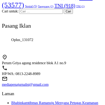
(53577)
TNI
(918)
Sosial
(5)
Tangerang
(2)
TNI
(1)
Cari untuk:
Pasang Iklan
Oplus_131072
Perum Griya agung residence blok A1 no.9
HP/WA: 0813-2248-8989
mediapenajurnalist@gmail.com
Laman
Bhabinkamtibmas Ramanuju Menyapa Petugas Keamanan