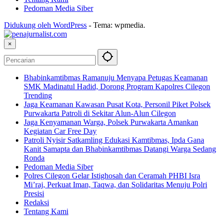
Pedoman Media Siber
Didukung oleh WordPress
-
Tema: wpmedia.
×
Bhabinkamtibmas Ramanuju Menyapa Petugas Keamanan
SMK Madinatul Hadid, Dorong Program Kapolres Cilegon
Trending
Jaga Keamanan Kawasan Pusat Kota, Personil Piket Polsek
Purwakarta Patroli di Sekitar Alun-Alun Cilegon
Jaga Kenyamanan Warga, Polsek Purwakarta Amankan
Kegiatan Car Free Day
Patroli Nyisir Satkamling Edukasi Kamtibmas, Ipda Gana
Kanit Samapta dan Bhabinkamtibmas Datangi Warga Sedang
Ronda
Pedoman Media Siber
Polres Cilegon Gelar Istighosah dan Ceramah PHBI Isra
Mi’raj, Perkuat Iman, Taqwa, dan Solidaritas Menuju Polri
Presisi
Redaksi
Tentang Kami