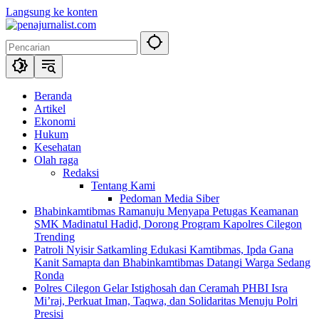
Langsung ke konten
Beranda
Artikel
Ekonomi
Hukum
Kesehatan
Olah raga
Redaksi
Tentang Kami
Pedoman Media Siber
Bhabinkamtibmas Ramanuju Menyapa Petugas Keamanan
SMK Madinatul Hadid, Dorong Program Kapolres Cilegon
Trending
Patroli Nyisir Satkamling Edukasi Kamtibmas, Ipda Gana
Kanit Samapta dan Bhabinkamtibmas Datangi Warga Sedang
Ronda
Polres Cilegon Gelar Istighosah dan Ceramah PHBI Isra
Mi’raj, Perkuat Iman, Taqwa, dan Solidaritas Menuju Polri
Presisi