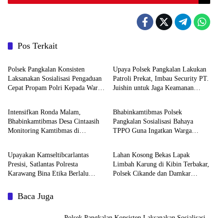
Pos Terkait
Polri
Polri
Polsek Pangkalan Konsisten
Upaya Polsek Pangkalan Lakukan
Laksanakan Sosialisasi Pengaduan
Patroli Prekat, Imbau Security PT.
Cepat Propam Polri Kepada Warga
Juishin untuk Jaga Keamanan
Polri
Polri
di Wilayah Hukum
Pabrik
Intensifkan Ronda Malam,
Bhabinkamtibmas Polsek
Bhabinkamtibmas Desa Cintaasih
Pangkalan Sosialisasi Bahaya
Monitoring Kamtibmas di
TPPO Guna Ingatkan Warga
Polri
Polri
Lingkungan Masyarakat
Parunglaksana akan Dampak
Buruknya
Upayakan Kamseltibcarlantas
Lahan Kosong Bekas Lapak
Presisi, Satlantas Polresta
Limbah Karung di Kibin Terbakar,
Karawang Bina Etika Berlalu
Polsek Cikande dan Damkar
Lintas Kepada Pengendara Motor
Bergerak Cepat Padamkan Api
Baca Juga
Polsek Pangkalan Konsisten Laksanakan Sosialisasi