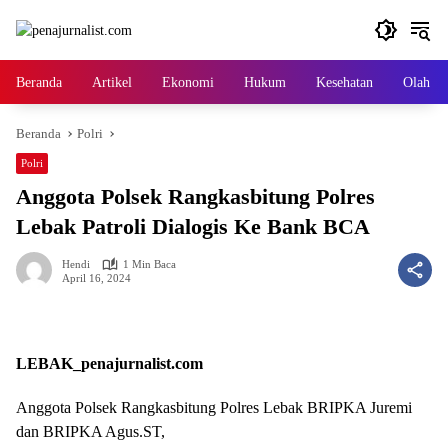
Langsung
ke
konten
Beranda
Artikel
Ekonomi
Hukum
Kesehatan
Olah ra
Beranda
Polri
Polri
Anggota Polsek Rangkasbitung Polres
Lebak Patroli Dialogis Ke Bank BCA
Hendi
1 Min Baca
April 16, 2024
LEBAK_penajurnalist.com
Anggota Polsek Rangkasbitung Polres Lebak BRIPKA Juremi
dan BRIPKA Agus.ST,