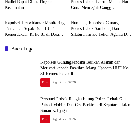
Hadiri Rapat Dinas Tingkat
Polres Lebak, Patroli Malam Hari
Kecamatan
Guna Mencegah Gangguan
Polri
Polri
Kamtibmas
Kapolsek Leuwidamar Monitoring
Humanis, Kapolsek Cimarga
Turnamen Sepak Bola HUT
Polres Lebak Sambang Dan
Kemerdekaan RI ke-81 di Desa
Silaturahmi Ke Tokoh Agama Desa
Cisimeut
Margajaya
Baca Juga
‎Kapolsek Gunungkencana Berikan Arahan dan
Motivasi kepada Paskibra Jelang Upacara HUT Ke-
81 Kemerdekaan RI
Polri
Agustus 7, 2026
Personel Polsek Rangkasbitung Polres Lebak Giat
Patroli Mobile Dan Cek Parkiran di Seputaran Jalan
Sunan Kalijaga
Polri
Agustus 7, 2026