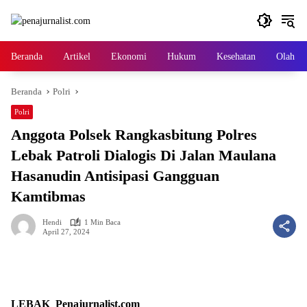
Langsung
ke
konten
Beranda
Artikel
Ekonomi
Hukum
Kesehatan
Olah ra
Beranda
Polri
Polri
Anggota Polsek Rangkasbitung Polres
Lebak Patroli Dialogis Di Jalan Maulana
Hasanudin Antisipasi Gangguan
Kamtibmas
Hendi
1 Min Baca
April 27, 2024
LEBAK_Penajurnalist.com