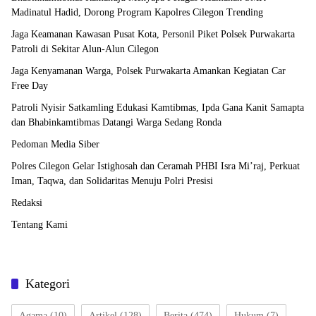
Madinatul Hadid, Dorong Program Kapolres Cilegon Trending
Jaga Keamanan Kawasan Pusat Kota, Personil Piket Polsek Purwakarta
Patroli di Sekitar Alun-Alun Cilegon
Jaga Kenyamanan Warga, Polsek Purwakarta Amankan Kegiatan Car
Free Day
Patroli Nyisir Satkamling Edukasi Kamtibmas, Ipda Gana Kanit Samapta
dan Bhabinkamtibmas Datangi Warga Sedang Ronda
Pedoman Media Siber
Polres Cilegon Gelar Istighosah dan Ceramah PHBI Isra Mi’raj, Perkuat
Iman, Taqwa, dan Solidaritas Menuju Polri Presisi
Redaksi
Tentang Kami
Kategori
Agama
(10)
Artikel
(128)
Berita
(474)
Hukum
(7)