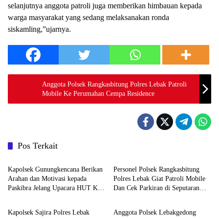
selanjutnya anggota patroli juga memberikan himbauan kepada
warga masyarakat yang sedang melaksanakan ronda
siskamling,”ujarnya.
Anggota Polsek Rangkasbitung Polres Lebak Patroli
Mobile Ke Perumahan Cempa Residence
Pos Terkait
Polri
Polri
‎Kapolsek Gunungkencana Berikan
Personel Polsek Rangkasbitung
Arahan dan Motivasi kepada
Polres Lebak Giat Patroli Mobile
Paskibra Jelang Upacara HUT Ke-
Dan Cek Parkiran di Seputaran
Polri
Polri
81 Kemerdekaan RI
Jalan Sunan Kalijaga
Kapolsek Sajira Polres Lebak
Anggota Polsek Lebakgedong