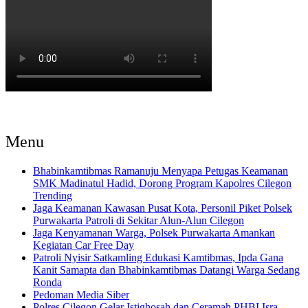
Menu
Bhabinkamtibmas Ramanuju Menyapa Petugas Keamanan
SMK Madinatul Hadid, Dorong Program Kapolres Cilegon
Trending
Jaga Keamanan Kawasan Pusat Kota, Personil Piket Polsek
Purwakarta Patroli di Sekitar Alun-Alun Cilegon
Jaga Kenyamanan Warga, Polsek Purwakarta Amankan
Kegiatan Car Free Day
Patroli Nyisir Satkamling Edukasi Kamtibmas, Ipda Gana
Kanit Samapta dan Bhabinkamtibmas Datangi Warga Sedang
Ronda
Pedoman Media Siber
Polres Cilegon Gelar Istighosah dan Ceramah PHBI Isra