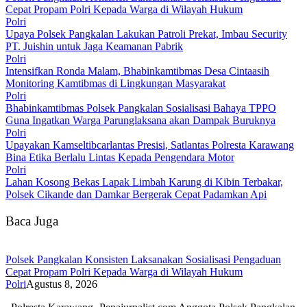
Cepat Propam Polri Kepada Warga di Wilayah Hukum
Polri
Upaya Polsek Pangkalan Lakukan Patroli Prekat, Imbau Security
PT. Juishin untuk Jaga Keamanan Pabrik
Polri
Intensifkan Ronda Malam, Bhabinkamtibmas Desa Cintaasih
Monitoring Kamtibmas di Lingkungan Masyarakat
Polri
Bhabinkamtibmas Polsek Pangkalan Sosialisasi Bahaya TPPO
Guna Ingatkan Warga Parunglaksana akan Dampak Buruknya
Polri
Upayakan Kamseltibcarlantas Presisi, Satlantas Polresta Karawang
Bina Etika Berlalu Lintas Kepada Pengendara Motor
Polri
Lahan Kosong Bekas Lapak Limbah Karung di Kibin Terbakar,
Polsek Cikande dan Damkar Bergerak Cepat Padamkan Api
Baca Juga
Polsek Pangkalan Konsisten Laksanakan Sosialisasi Pengaduan
Cepat Propam Polri Kepada Warga di Wilayah Hukum
Polri
Agustus 8, 2026