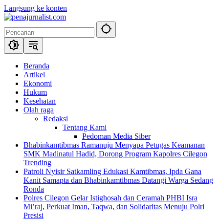
Langsung ke konten
Beranda
Artikel
Ekonomi
Hukum
Kesehatan
Olah raga
Redaksi
Tentang Kami
Pedoman Media Siber
Bhabinkamtibmas Ramanuju Menyapa Petugas Keamanan
SMK Madinatul Hadid, Dorong Program Kapolres Cilegon
Trending
Patroli Nyisir Satkamling Edukasi Kamtibmas, Ipda Gana
Kanit Samapta dan Bhabinkamtibmas Datangi Warga Sedang
Ronda
Polres Cilegon Gelar Istighosah dan Ceramah PHBI Isra
Mi’raj, Perkuat Iman, Taqwa, dan Solidaritas Menuju Polri
Presisi