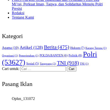
Mi’raj, Perkuat Iman, Taqwa, dan Solidaritas Menuju Polri
Presisi
Redaksi
Tentang Kami
Kategori
Berita
(475)
Artikel
(128)
Agama
(10)
Hukum
(7)
Karang Taruna
(1)
Polri
POLDA BANTEN
(6)
Politik
(8)
Organisasi
(1)
Pemerintahan
(1)
(53627)
TNI
(918)
Sosial
(5)
Tangerang
(2)
TNI
(1)
Cari untuk:
Pasang Iklan
Oplus_131072