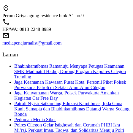
Perum Griya agung residence blok A1 no.9
HP/WA: 0813-2248-8989
mediapenajurnalist@gmail.com
Laman
Bhabinkamtibmas Ramanuju Menyapa Petugas Keamanan
SMK Madinatul Hadid, Dorong Program Kapolres Cilegon
Trending
Jaga Keamanan Kawasan Pusat Kota, Personil Piket Polsek
Purwakarta Patroli di Sekitar Alun-Alun Cilegon
Jaga Kenyamanan Warga, Polsek Purwakarta Amankan
Kegiatan Car Free Day
Patroli Nyisir Satkamling Edukasi Kamtibmas, Ipda Gana
Kanit Samapta dan Bhabinkamtibmas Datangi Warga Sedang
Ronda
Pedoman Media Siber
Polres Cilegon Gelar Istighosah dan Ceramah PHBI Isra
Mi’raj, Perkuat Iman, Taqwa, dan Solidaritas Menuju Polri